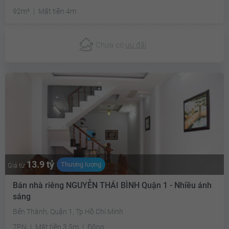
92m²
Mặt tiền 4m
Chưa có
ưu đãi
13.9 tỷ
Thương lượng
Giá từ
Bán nhà riêng NGUYỄN THÁI BÌNH Quận 1 - Nhiều ánh
sáng
Bến Thành, Quận 1, Tp Hồ Chí Minh
7PN
Mặt tiền 3.5m
Đông