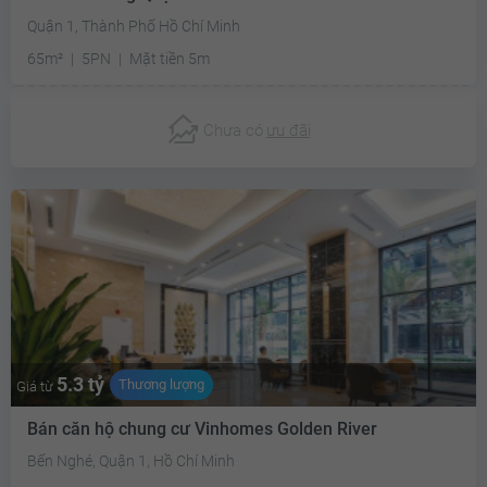
Quận 1, Thành Phố Hồ Chí Minh
65m²
5PN
Mặt tiền 5m
Chưa có
ưu đãi
5.3 tỷ
Thương lượng
Giá từ
Bán căn hộ chung cư Vinhomes Golden River
Bến Nghé, Quận 1, Hồ Chí Minh