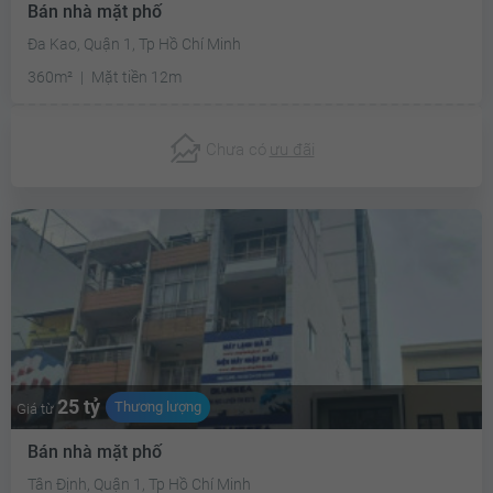
Bán nhà mặt phố
Đa Kao, Quận 1, Tp Hồ Chí Minh
360m²
Mặt tiền 12m
Chưa có
ưu đãi
25 tỷ
Thương lượng
Giá từ
Bán nhà mặt phố
Tân Định, Quận 1, Tp Hồ Chí Minh