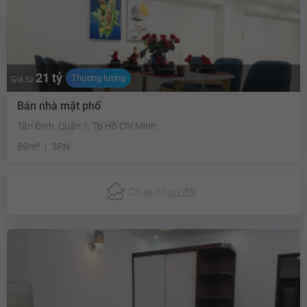
21 tỷ
Thương lượng
Giá từ
Bán nhà mặt phố
Tân Định, Quận 1, Tp Hồ Chí Minh
89m²
3PN
Chưa có
ưu đãi