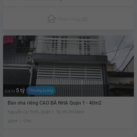
Chưa có
ưu đãi
5 tỷ
Thương lượng
Giá từ
Bán nhà riêng CAO BÁ NHẠ Quận 1 - 40m2
Nguyễn Cư Trinh, Quận 1, Tp Hồ Chí Minh
40m²
1PN