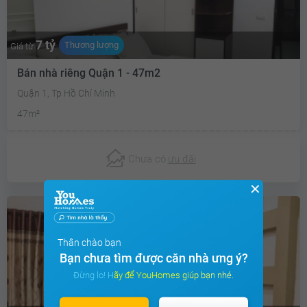
7 tỷ
Thương lượng
Giá từ
Bán nhà riêng Quận 1 - 47m2
Quận 1, Tp Hồ Chí Minh
47m²
Chưa có
ưu đãi
✕
Thân chào bạn
Bạn chưa tìm được căn nhà ưng ý?
Đừng lo! Hãy để YouHomes giúp bạn nhé.