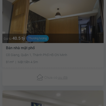
40.5 tỷ
Thương lượng
Giá từ
Bán nhà mặt phố
Cô Giang, Quận 1, Thành Phố Hồ Chí Minh
81m²
Mặt tiền 4.5m
Chưa có
ưu đãi