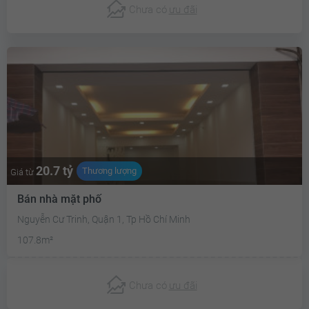
Chưa có
ưu đãi
20.7 tỷ
Thương lượng
Giá từ
Bán nhà mặt phố
Nguyễn Cư Trinh, Quận 1, Tp Hồ Chí Minh
107.8m²
Chưa có
ưu đãi