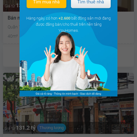
Tìm mua nhà
Tìm thuê nhà
13 tỷ
Thương lượng
Giá từ
Bán nhà mặt phố
Hàng ngày, có hơn
+2.600
bất động sản mới đang
được đăng bán/cho thuê trên nền tảng
Quận 1, Tp Hồ Chí Minh
YouHomes.
40m²
1PN
Chưa có
ưu đãi
131.2 tỷ
Thương lượng
Giá từ