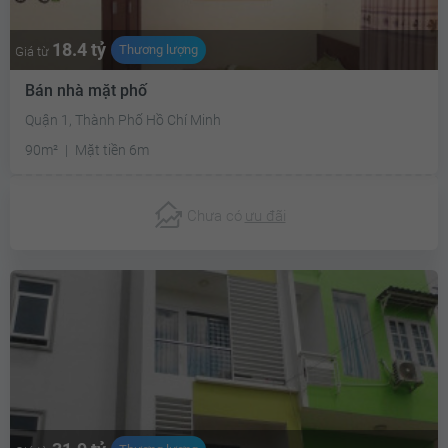
18.4 tỷ
Thương lượng
Giá từ
Bán nhà mặt phố
Quận 1, Thành Phố Hồ Chí Minh
90m²
Mặt tiền 6m
Chưa có
ưu đãi