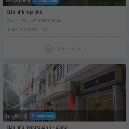
31.9 tỷ
Thương lượng
Giá từ
Bán nhà mặt phố
Quận 1, Thành Phố Hồ Chí Minh
116m²
Mặt tiền 4.6m
Chưa có
ưu đãi
8.1 tỷ
Thương lượng
Giá từ
Bán nhà riêng Quận 1 - 65m2