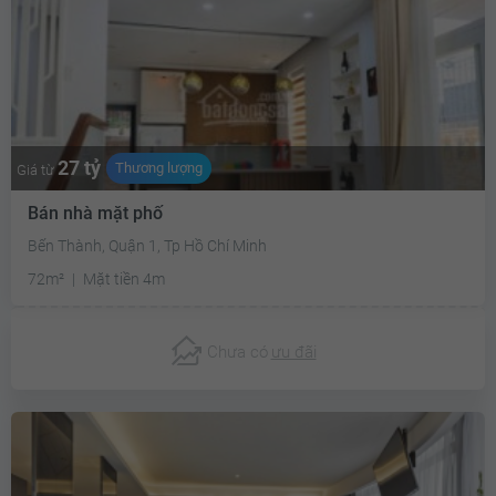
27 tỷ
Thương lượng
Giá từ
Bán nhà mặt phố
Bến Thành, Quận 1, Tp Hồ Chí Minh
72m²
Mặt tiền 4m
Chưa có
ưu đãi