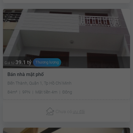
39.1 tỷ
Thương lượng
Giá từ
Bán nhà mặt phố
Bến Thành, Quận 1, Tp Hồ Chí Minh
84m²
9PN
Mặt tiền 4m
Đông
Chưa có
ưu đãi