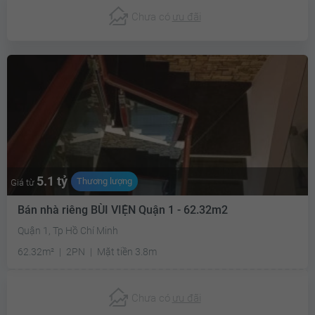
Chưa có
ưu đãi
5.1 tỷ
Thương lượng
Giá từ
Bán nhà riêng BÙI VIỆN Quận 1 - 62.32m2
Quận 1, Tp Hồ Chí Minh
62.32m²
2PN
Mặt tiền 3.8m
Chưa có
ưu đãi