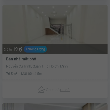
19 tỷ
Thương lượng
Giá từ
Bán nhà mặt phố
Nguyễn Cư Trinh, Quận 1, Tp Hồ Chí Minh
76.5m²
Mặt tiền 4.5m
Chưa có
ưu đãi