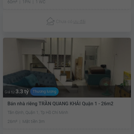
60m²
1PN
1 WC
Chưa có
ưu đãi
3.3 tỷ
Thương lượng
Giá từ
Bán nhà riêng TRẦN QUANG KHẢI Quận 1 - 26m2
Tân Định, Quận 1, Tp Hồ Chí Minh
26m²
Mặt tiền 3m