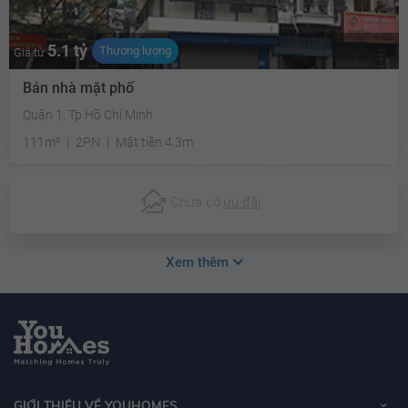
5.1 tỷ
Thương lượng
Giá từ
Bán nhà mặt phố
Quận 1, Tp Hồ Chí Minh
111m²
2PN
Mặt tiền 4.3m
Chưa có
ưu đãi
Xem thêm
GIỚI THIỆU VỀ YOUHOMES