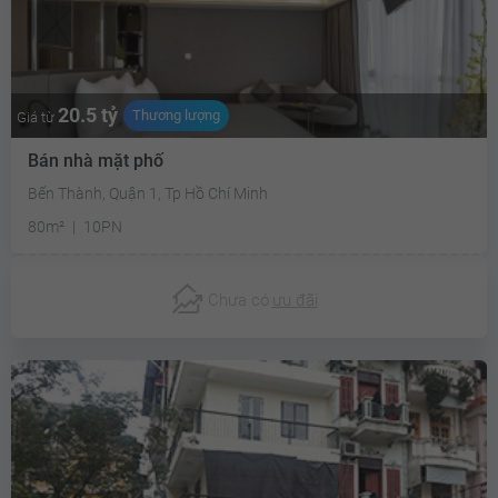
20.5 tỷ
Thương lượng
Giá từ
Bán nhà mặt phố
Bến Thành, Quận 1, Tp Hồ Chí Minh
80m²
10PN
Chưa có
ưu đãi