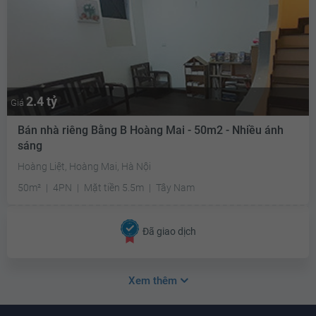
2.4 tỷ
Giá
Bán nhà riêng Bằng B Hoàng Mai - 50m2 - Nhiều ánh
sáng
Hoàng Liệt, Hoàng Mai, Hà Nội
50m²
4PN
Mặt tiền 5.5m
Tây Nam
Đã giao dịch
Xem thêm