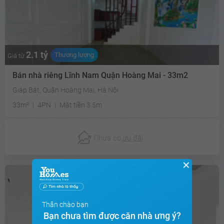
2.1 tỷ
Thương lượng
Giá từ
Bán nhà riêng Lĩnh Nam Quận Hoàng Mai - 33m2
Giáp Bát, Quận Hoàng Mai, Hà Nội
33m²
4PN
Mặt tiền 3.5m
Chưa có
ưu đãi
✕
Thân chào bạn
Bạn chưa tìm được căn nhà ưng ý?