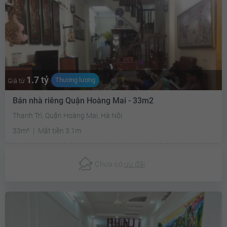
1.7 tỷ
Thương lượng
Giá từ
Bán nhà riêng Quận Hoàng Mai - 33m2
Thanh Trì, Quận Hoàng Mai, Hà Nội
33m²
Mặt tiền 3.1m
Chưa có
ưu đãi