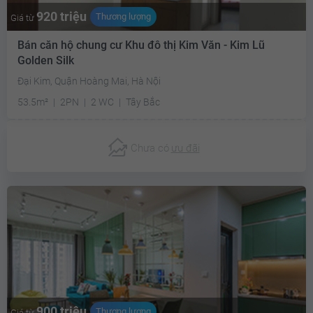
920 triệu
Thương lượng
Giá từ
Bán căn hộ chung cư Khu đô thị Kim Văn - Kim Lũ
Golden Silk
Đại Kim, Quận Hoàng Mai, Hà Nội
53.5m²
2PN
2 WC
Tây Bắc
Chưa có
ưu đãi
900 triệu
Thương lượng
Giá từ