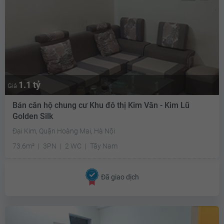
1.1 tỷ
Giá
Bán căn hộ chung cư Khu đô thị Kim Văn - Kim Lũ
Golden Silk
Đại Kim, Quận Hoàng Mai, Hà Nội
73.6m²
3PN
2 WC
Tây Nam
Đã giao dịch