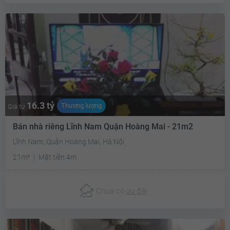
16.3 tỷ
Thương lượng
Giá từ
Bán nhà riêng Lĩnh Nam Quận Hoàng Mai - 21m2
Lĩnh Nam, Quận Hoàng Mai, Hà Nội
21m²
Mặt tiền 4m
Chưa có
ưu đãi