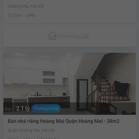
Hoàng Mai, Hà Nội
70.5m²
3PN
Chưa có
ưu đãi
2.1 tỷ
Thương lượng
Giá từ
Bán nhà riêng Hoàng Mai Quận Hoàng Mai - 38m2
Quận Hoàng Mai, Hà Nội