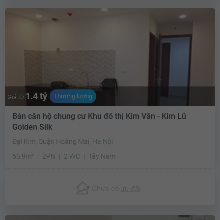
1.4 tỷ
Thương lượng
Giá từ
Bán căn hộ chung cư Khu đô thị Kim Văn - Kim Lũ
Golden Silk
Đại Kim, Quận Hoàng Mai, Hà Nội
65.9m²
2PN
2 WC
Tây Nam
Chưa có
ưu đãi