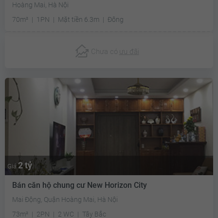
Hoàng Mai, Hà Nội
70m²
1PN
Mặt tiền 6.3m
Đông
Chưa có
ưu đãi
2 tỷ
Giá
Bán căn hộ chung cư New Horizon City
Mai Động, Quận Hoàng Mai, Hà Nội
73m²
2PN
2 WC
Tây Bắc