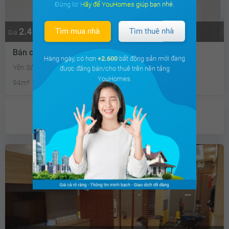
Đừng lo! Hãy để YouHomes giúp bạn nhé.
2.4 tỷ
Tìm mua nhà
Tìm thuê nhà
Giá
Bán căn hộ chung cư Gamuda Garden
Hàng ngày, có hơn
+2.600
bất động sản mới đang
Yên Sở, Quận Hoàng Mai, Hà Nội
được đăng bán/cho thuê trên nền tảng
YouHomes.
94m²
3PN
2 WC
Tây Bắc - Tây Nam
Đã giao dịch