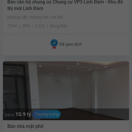
Bán căn hộ chung cư Chung cư VP3 Linh Đàm - Khu đô
thị mới Linh Đàm
Hoàng Liệt, Hoàng Mai, Hà Nội
72m²
2PN
2 WC
Đông Bắc
Đã giao dịch
10.9 tỷ
Thương lượng
Giá từ
Bán nhà mặt phố