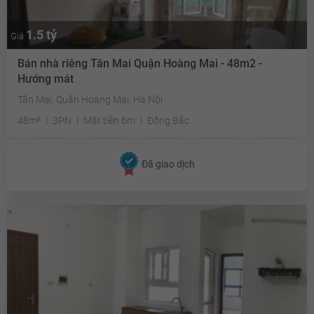
1.5 tỷ
Giá
Bán nhà riêng Tân Mai Quận Hoàng Mai - 48m2 -
Hướng mát
Tân Mai, Quận Hoàng Mai, Hà Nội
48m²
3PN
Mặt tiền 6m
Đông Bắc
Đã giao dịch