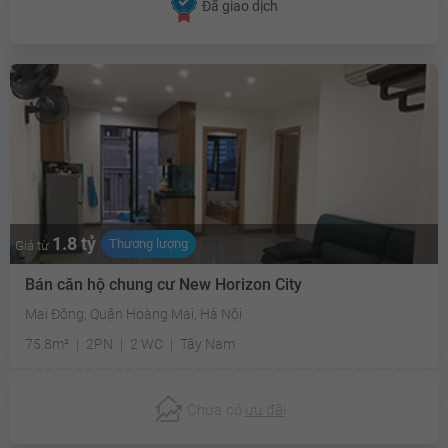
Đã giao dịch
1.8 tỷ
Thương lượng
Giá từ
Bán căn hộ chung cư New Horizon City
Mai Động, Quận Hoàng Mai, Hà Nội
75.8m²
2PN
2 WC
Tây Nam
Chưa có
ưu đãi