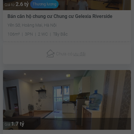
2.6 tỷ
Thương lượng
Giá từ
Bán căn hộ chung cư Chung cư Gelexia Riverside
Yên Sở, Hoàng Mai, Hà Nội
106m²
3PN
2 WC
Tây Bắc
Chưa có
ưu đãi
1.7 tỷ
Giá