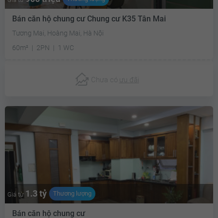
Bán căn hộ chung cư Chung cư K35 Tân Mai
Tương Mai, Hoàng Mai, Hà Nội
60m²
2PN
1 WC
Chưa có
ưu đãi
1.3 tỷ
Thương lượng
Giá từ
Bán căn hộ chung cư