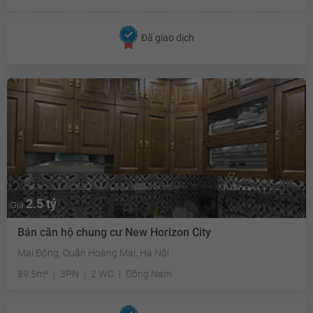
Đã giao dịch
2.5 tỷ
Giá
Bán căn hộ chung cư New Horizon City
Mai Động, Quận Hoàng Mai, Hà Nội
89.5m²
3PN
2 WC
Đông Nam