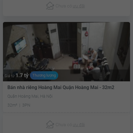
Chưa có
ưu đãi
1.7 tỷ
Thương lượng
Giá từ
Bán nhà riêng Hoàng Mai Quận Hoàng Mai - 32m2
Quận Hoàng Mai, Hà Nội
32m²
3PN
Chưa có
ưu đãi