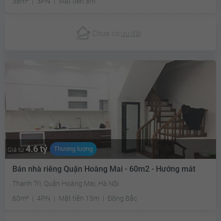
38m²
3PN
Mặt tiền 3m
Chưa có
ưu đãi
4.6 tỷ
Thương lượng
Giá từ
Bán nhà riêng Quận Hoàng Mai - 60m2 - Hướng mát
Thanh Trì, Quận Hoàng Mai, Hà Nội
60m²
4PN
Mặt tiền 15m
Đông Bắc