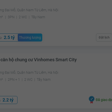
ng Đại Mỗ, Quận Nam Từ Liêm, Hà Nội
m²
3PN
2 WC
Tây Nam
2.5 tỷ
Thương lượng
Đặt lịch
từ
 căn hộ chung cư Vinhomes Smart City
ng Đại Mỗ, Quận Nam Từ Liêm, Hà Nội
m²
2PN + 1
2 WC
Tây Nam
2.2 tỷ
Đã giao dị
á