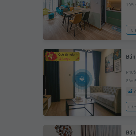
108
Gi
Bán
3 triệu
Phườ
86m
C
Giá 
Bán