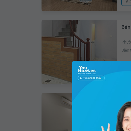
Gi
Bán
Phườ
Diện 
Giá 
Bán
Phườ
64.5