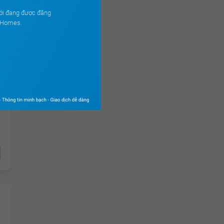
ới đang được đăng
ouHomes.
ch