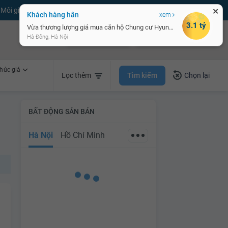
Môi giới bPRO
Đăng tin miễn phí
Đăng ký
Đăng nhập
✕
Khách hàng hân
xem
3.1 tỷ
Vừa thương lượng giá mua căn hộ Chung cư Hyundai - Hillstate
Bán nhà nhanh
Cho thuê nhà nhanh
Hà Đông, Hà Nội
húc giá
Tìm kiếm
Lọc thêm
Chọn lại
BẤT ĐỘNG SẢN BÁN
Hà Nội
Hồ Chí Minh