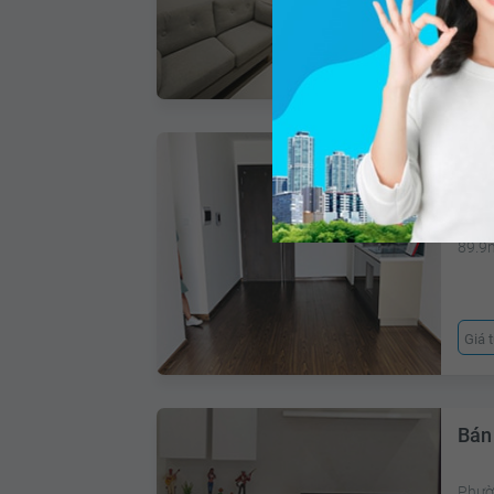
Gi
Bán
Phườ
89.9
Giá 
Bán
Phườ