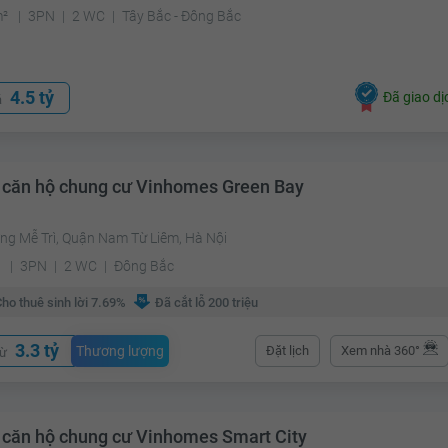
m²
3PN
2 WC
Tây Bắc - Đông Bắc
4.5 tỷ
Đã giao dị
á
 căn hộ chung cư Vinhomes Green Bay
ng Mễ Trì, Quận Nam Từ Liêm, Hà Nội
²
3PN
2 WC
Đông Bắc
ho thuê sinh lời 7.69%
Đã cắt lỗ 200 triệu
3.3 tỷ
Thương lượng
Đặt lịch
Xem nhà 360°
từ
 căn hộ chung cư Vinhomes Smart City