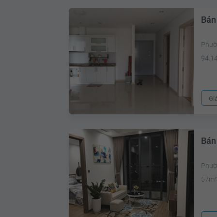
Bán
Phườ
94.1
Gi
Bán
Phườ
57m