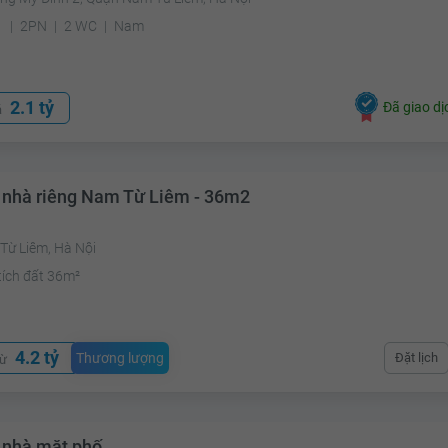
²
2PN
2 WC
Nam
2.1 tỷ
Đã giao dị
á
 nhà riêng Nam Từ Liêm - 36m2
Từ Liêm, Hà Nội
tích đất 36m²
4.2 tỷ
Thương lượng
Đặt lịch
từ
 nhà mặt phố