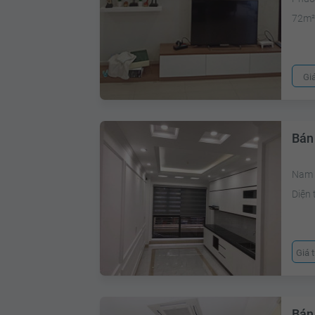
72m
Gi
Bán
Nam 
Diện 
Giá 
Bán