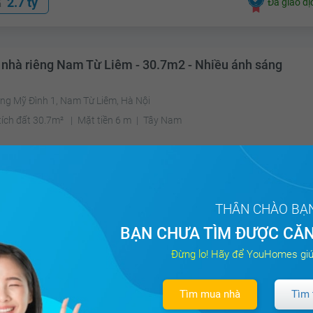
2.7 tỷ
Đã giao dị
á
 nhà riêng Nam Từ Liêm - 30.7m2 - Nhiều ánh sáng
ng Mỹ Đình 1, Nam Từ Liêm, Hà Nội
tích đất 30.7m²
Mặt tiền 6 m
Tây Nam
2.7 tỷ
Thương lượng
Đặt lịch
từ
THÂN CHÀO BẠ
BẠN CHƯA TÌM ĐƯỢC CĂN
 căn hộ chung cư Vinhomes Smart City
Đừng lo! Hãy để YouHomes giú
ng Đại Mỗ, Quận Nam Từ Liêm, Hà Nội
Tìm mua nhà
Tìm 
m²
2PN + 1
2 WC
Tây Bắc