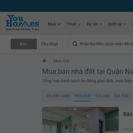
+75.000
Tin đăng mới hàng tháng
+10.000
Thành viên Youhomer
Mua
Thuê
Dự án
Dịch vụ
Bán
Cho thuê
›
Mua nhà
Mua bán nhà đất tại Quận N
Tổng hợp danh sách tin đăng giao dịch, mua bán n
Ưu tiên xem:
Mới nhất
Giá cao
Giá thấp
Bán
Phườ