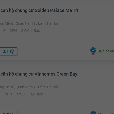
 căn hộ chung cư Golden Palace Mễ Trì
ng Mễ Trì, Quận Nam Từ Liêm, Hà Nội
4m²
2PN
2 WC
Bắc
3.1 tỷ
Đã giao dị
á
 căn hộ chung cư Vinhomes Green Bay
ng Mễ Trì, Quận Nam Từ Liêm, Hà Nội
²
2PN
1 WC
Tây Nam