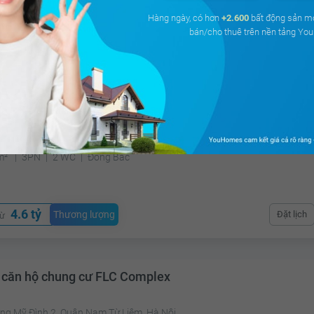
Hàng ngày, có hơn
+2.600
bất động sản m
bán/cho thuê trên nền tảng Y
2.2 tỷ
Đã giao dị
á
 căn hộ chung cư Vinhomes West Point
ng Mễ Trì, Quận Nam Từ Liêm, Hà Nội
m²
3PN
2 WC
Đông Bắc
4.6 tỷ
Thương lượng
Đặt lịch
từ
 căn hộ chung cư FLC Complex
ng Mỹ Đình 2, Quận Nam Từ Liêm, Hà Nội