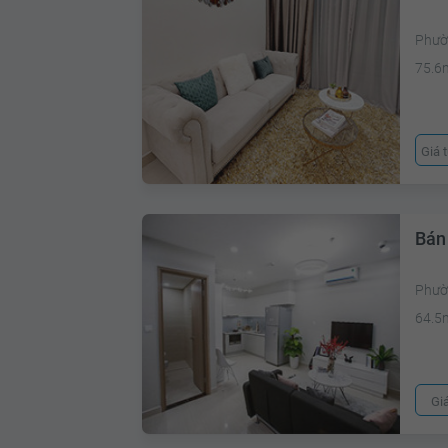
Phườ
75.6
Giá 
Bán
Phườ
64.5
Gi