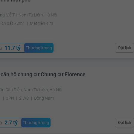
ng Mễ Trì, Nam Từ Liêm, Hà Nội
tích đất 72m²
Mặt tiền 4 m
11.7 tỷ
Thương lượng
Đặt lịch
từ
 căn hộ chung cư Chung cư Florence
rấn Cầu Diễn, Nam Từ Liêm, Hà Nội
²
3PN
2 WC
Đông Nam
2.7 tỷ
Thương lượng
Đặt lịch
từ