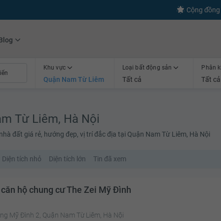
s
+600
Kết nối thành công
Cộng đồng 
Blog
Khu vực
Loại bất động sản
Phân k
Quận Nam Từ Liêm
Tất cả
Tất cả
am Từ Liêm, Hà Nội
hà đất giá rẻ, hướng đẹp, vị trí đắc địa tại Quận Nam Từ Liêm, Hà Nội
Diện tích nhỏ
Diện tích lớn
Tin đã xem
 căn hộ chung cư The Zei Mỹ Đình
ng Mỹ Đình 2, Quận Nam Từ Liêm, Hà Nội