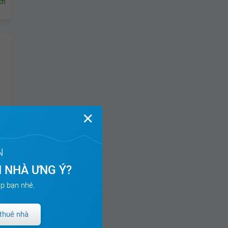
ch
✕
N
 NHÀ ƯNG Ý?
p bạn nhé.
thuê nhà