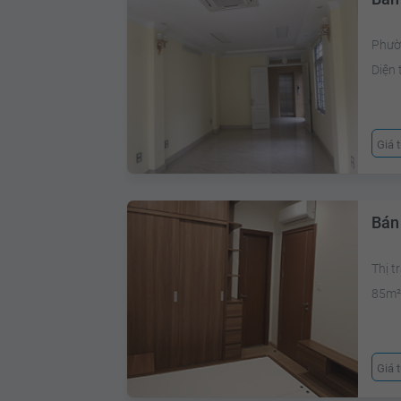
Phườ
Diện 
Giá 
Bán
Thị t
85m
Giá 