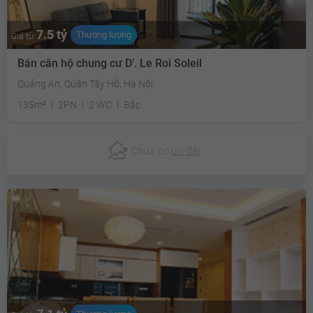
7.5 tỷ
Thương lượng
Giá từ
Bán căn hộ chung cư D’. Le Roi Soleil
Quảng An, Quận Tây Hồ, Hà Nội
135m²
2PN
2 WC
Bắc
Chưa có
ưu đãi