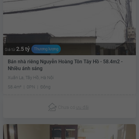
2.5 tỷ
Thương lượng
Giá từ
Bán nhà riêng Nguyễn Hoàng Tôn Tây Hồ - 58.4m2 -
Nhiều ánh sáng
Xuân La, Tây Hồ, Hà Nội
58.4m²
0PN
Đông
Chưa có
ưu đãi