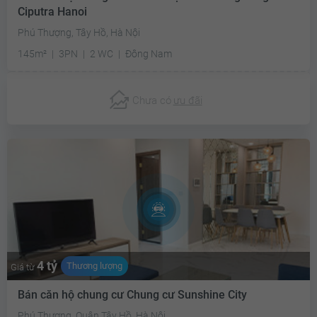
Ciputra Hanoi
Phú Thượng, Tây Hồ, Hà Nội
145m²
3PN
2 WC
Đông Nam
Chưa có
ưu đãi
4 tỷ
Thương lượng
Giá từ
Bán căn hộ chung cư Chung cư Sunshine City
Phú Thượng, Quận Tây Hồ, Hà Nội