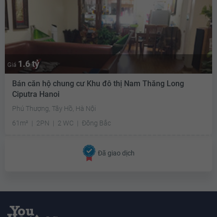
1.6 tỷ
Giá
Bán căn hộ chung cư Khu đô thị Nam Thăng Long
Ciputra Hanoi
Phú Thượng, Tây Hồ, Hà Nội
61m²
2PN
2 WC
Đông Bắc
Đã giao dịch