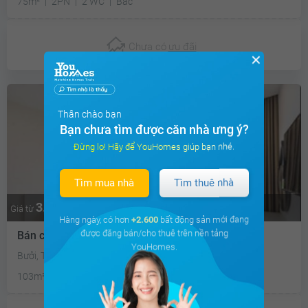
75m²
2PN
2 WC
Bắc
Chưa có
ưu đãi
✕
Thân chào bạn
Bạn chưa tìm được căn nhà ưng ý?
Đừng lo! Hãy để YouHomes giúp bạn nhé.
Tìm mua nhà
Tìm thuê nhà
3.6 tỷ
Thương lượng
Giá từ
Hàng ngày, có hơn
+2.600
bất động sản mới đang
được đăng bán/cho thuê trên nền tảng
Bán căn hộ chung cư
YouHomes.
Bưởi, Tây Hồ, Hà Nội
103m²
3PN
2 WC
Nam