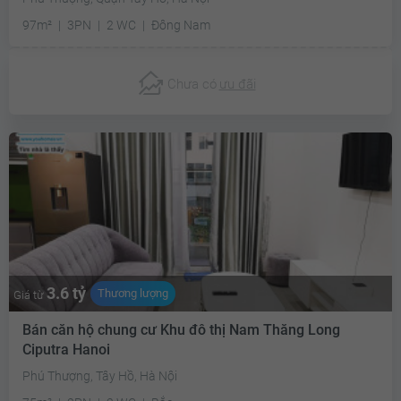
97m²
3PN
2 WC
Đông Nam
Chưa có
ưu đãi
3.6 tỷ
Thương lượng
Giá từ
Bán căn hộ chung cư Khu đô thị Nam Thăng Long
Ciputra Hanoi
Phú Thượng, Tây Hồ, Hà Nội