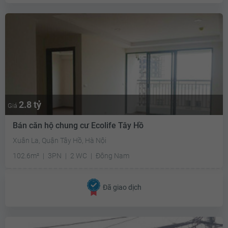
2.8 tỷ
Giá
Bán căn hộ chung cư Ecolife Tây Hồ
Xuân La, Quận Tây Hồ, Hà Nội
102.6m²
3PN
2 WC
Đông Nam
Đã giao dịch