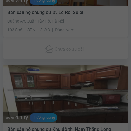
7.1 tỷ
Thương lượng
Giá từ
Bán căn hộ chung cư D’. Le Roi Soleil
Quảng An, Quận Tây Hồ, Hà Nội
103.5m²
3PN
3 WC
Đông Nam
Chưa có
ưu đãi
4.1 tỷ
Thương lượng
Giá từ
Bán căn hộ chung cư Khu đô thị Nam Thăng Long