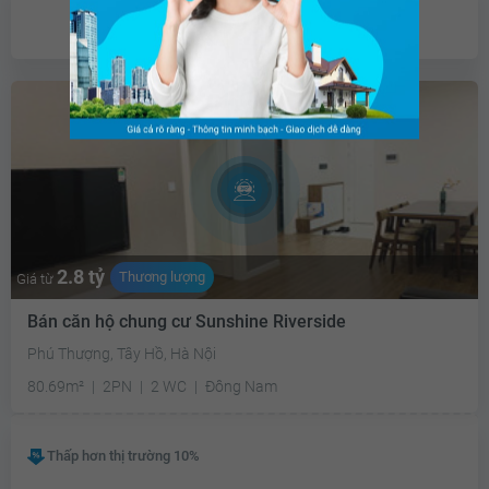
Chưa có
ưu đãi
2.8 tỷ
Thương lượng
Giá từ
Bán căn hộ chung cư Sunshine Riverside
Phú Thượng, Tây Hồ, Hà Nội
80.69m²
2PN
2 WC
Đông Nam
Thấp hơn thị trường 10%