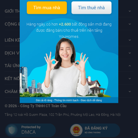
Tìm mua nhà
Tìm thuê nhà
GIỚI THIỆU VỀ YOUHOMES
CỘNG ĐỒNG YOUHOMERS
Hàng ngày, có hơn
+2.600
bất động sản mới đang
được đăng bán/cho thuê trên nền tảng
YouHomes.
LIÊN KẾT
DỊCH VỤ KHÁCH HÀNG
TẢI ỨNG DỤNG YOUHOMES
KẾT NỐI VỚI YOUHOMES
CHĂM SÓC KHÁCH HÀNG
© 2026 - Công Ty TNHH CT Toàn Cầu
Tầng 12 toà Hồ Gươm Plaza, 102 Trần Phú, Phường Mộ Lao, Hà Đông, Hà Nội