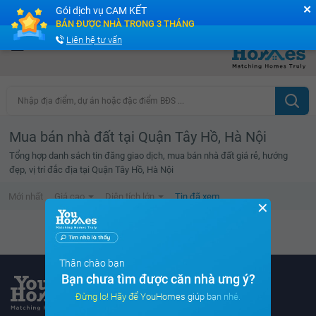
✕
Gói dịch vụ CAM KẾT
Cộng đồng Môi giới bPRO
BÁN ĐƯỢC NHÀ TRONG 3 THÁNG
Liên hệ tư vấn
Nhập địa điểm, dự án hoặc đặc điểm BĐS ...
Mua bán nhà đất tại Quận Tây Hồ, Hà Nội
Tổng hợp danh sách tin đăng giao dịch, mua bán nhà đất giá rẻ, hướng
đẹp, vị trí đắc địa tại Quận Tây Hồ, Hà Nội
Mới nhất
Giá cao
Diện tích lớn
Tin đã xem
✕
Danh sách tin đã xem trống
Thân chào bạn
Bạn chưa tìm được căn nhà ưng ý?
Đừng lo! Hãy để YouHomes giúp bạn nhé.