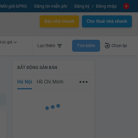
Môi giới bPRO
Đăng tin miễn phí
Đăng ký
Đăng nhập
Bán nhà nhanh
Cho thuê nhà nhanh
húc giá
Tìm kiếm
Lọc thêm
Chọn lại
BẤT ĐỘNG SẢN BÁN
Hà Nội
Hồ Chí Minh