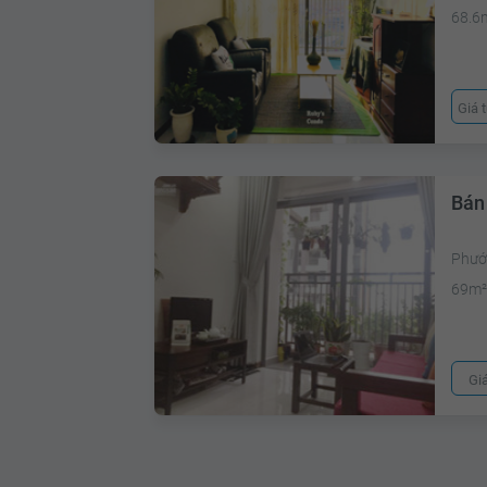
68.6
Giá 
Bán
Phước
69m
Gi