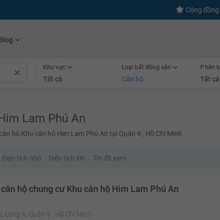
s
+600
Kết nối thành công
Cộng đồng 
Blog
Khu vực
Loại bất động sản
Phân k
Tất cả
Căn hộ
Tất cả
 Him Lam Phú An
căn hộ Khu căn hộ Him Lam Phú An tại Quận 9 , Hồ Chí Minh
Diện tích nhỏ
Diện tích lớn
Tin đã xem
 căn hộ chung cư Khu căn hộ Him Lam Phú An
 Long A, Quận 9 , Hồ Chí Minh