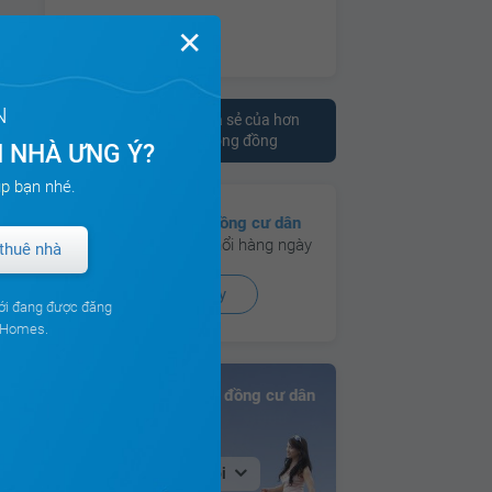
✕
N
Tham khảo ý kiến chia sẻ của hơn
10.000 cư dân trên cộng đồng
 NHÀ ƯNG Ý?
p bạn nhé.
Có hơn
130 cộng đồng cư dân
đang hoạt động sôi nổi hàng ngày
thuê nhà
Xem ngay
ới đang được đăng
ouHomes.
Bảng xếp hạng Cộng đồng cư dân
Tại Hà Nội