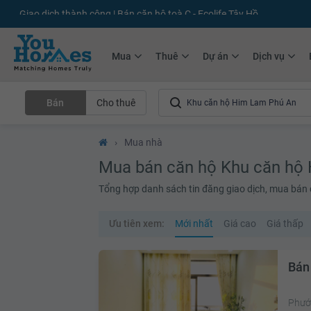
+75.000
Tin đăng mới hàng tháng
+10.000
Thành viên Youhomer
Mua
Thuê
Dự án
Dịch vụ
Bán
Cho thuê
›
Mua nhà
Mua bán căn hộ Khu căn hộ
Tổng hợp danh sách tin đăng giao dịch, mua bán 
Ưu tiên xem:
Mới nhất
Giá cao
Giá thấp
Bán
Phước