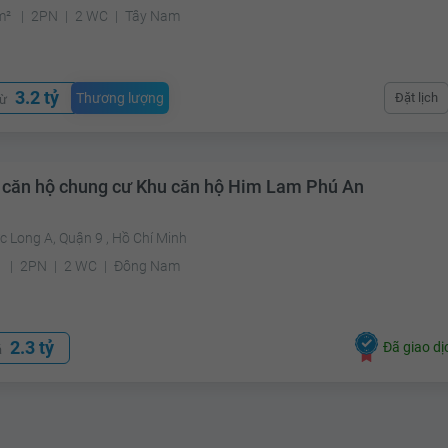
m²
2PN
2 WC
Tây Nam
3.2 tỷ
Thương lượng
Đặt lịch
từ
 căn hộ chung cư Khu căn hộ Him Lam Phú An
 Long A, Quận 9 , Hồ Chí Minh
²
2PN
2 WC
Đông Nam
2.3 tỷ
Đã giao dị
á