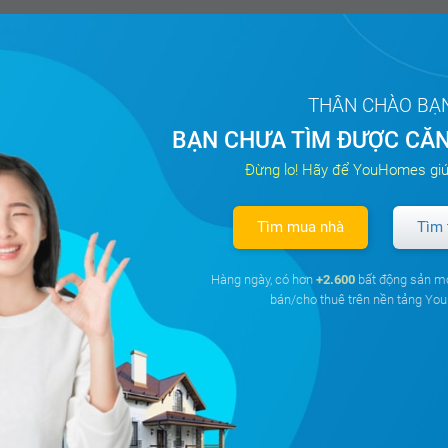
THÂN CHÀO BẠ
BẠN CHƯA TÌM ĐƯỢC CĂN
Đừng lo! Hãy để YouHomes giú
Tìm mua nhà
Tìm 
Hàng ngày, có hơn
+2.600
bất động sản m
bán/cho thuê trên nền tảng Y