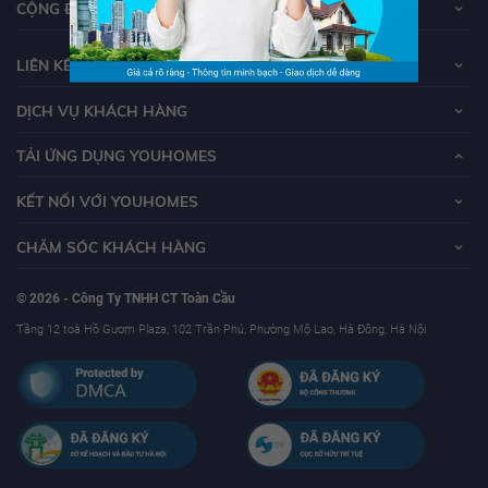
CỘNG ĐỒNG YOUHOMERS
LIÊN KẾT
DỊCH VỤ KHÁCH HÀNG
TẢI ỨNG DỤNG YOUHOMES
KẾT NỐI VỚI YOUHOMES
CHĂM SÓC KHÁCH HÀNG
© 2026 - Công Ty TNHH CT Toàn Cầu
Tầng 12 toà Hồ Gươm Plaza, 102 Trần Phú, Phường Mộ Lao, Hà Đông, Hà Nội