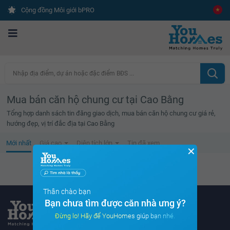
Cộng đồng Môi giới bPRO
Nhập địa điểm, dự án hoặc đặc điểm BĐS ...
Mua bán căn hộ chung cư tại Cao Bằng
Tổng hợp danh sách tin đăng giao dịch, mua bán căn hộ chung cư giá rẻ,
hướng đẹp, vị trí đắc địa tại Cao Bằng
Mới nhất
Giá cao
Diện tích lớn
Tin đã xem
✕
Không tìm thấy tin bất động sản nào
Thân chào bạn
Bạn chưa tìm được căn nhà ưng ý?
Đừng lo! Hãy để YouHomes giúp bạn nhé.