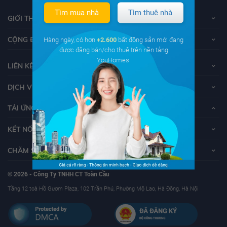
Tìm mua nhà
Tìm thuê nhà
GIỚI THIỆU VỀ YOUHOMES
CỘNG ĐỒNG YOUHOMERS
Hàng ngày, có hơn
+2.600
bất động sản mới đang
được đăng bán/cho thuê trên nền tảng
YouHomes.
LIÊN KẾT
DỊCH VỤ KHÁCH HÀNG
TẢI ỨNG DỤNG YOUHOMES
KẾT NỐI VỚI YOUHOMES
CHĂM SÓC KHÁCH HÀNG
© 2026 - Công Ty TNHH CT Toàn Cầu
Tầng 12 toà Hồ Gươm Plaza, 102 Trần Phú, Phường Mộ Lao, Hà Đông, Hà Nội