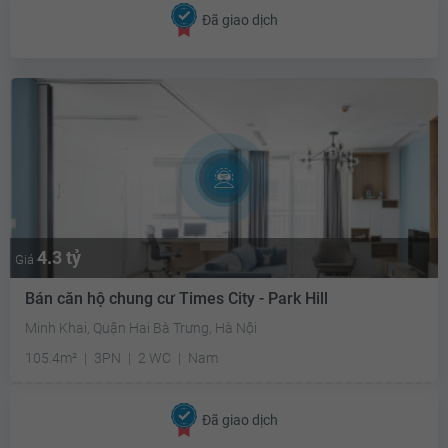
Đã giao dịch
4.3 tỷ
Giá
Bán căn hộ chung cư Times City - Park Hill
Minh Khai, Quận Hai Bà Trưng, Hà Nội
105.4m²
3PN
2 WC
Nam
Đã giao dịch