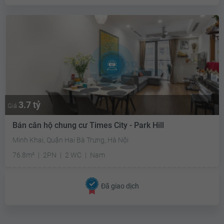
3.7 tỷ
Giá
Bán căn hộ chung cư Times City - Park Hill
Minh Khai, Quận Hai Bà Trưng, Hà Nội
76.8m²
2PN
2 WC
Nam
Đã giao dịch