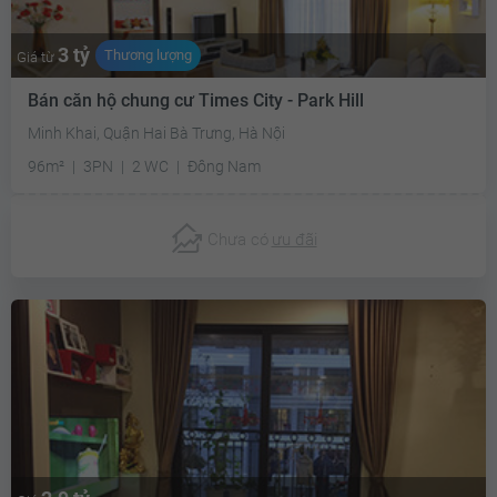
3 tỷ
Thương lượng
Giá từ
Bán căn hộ chung cư Times City - Park Hill
Minh Khai, Quận Hai Bà Trưng, Hà Nội
96m²
3PN
2 WC
Đông Nam
Chưa có
ưu đãi