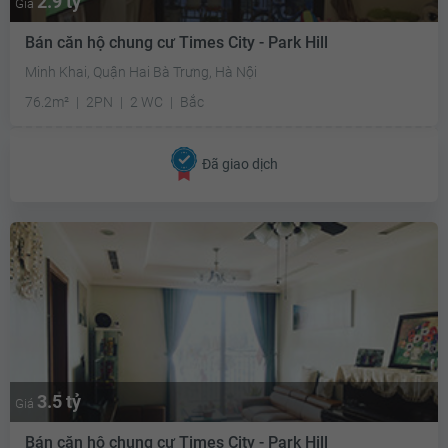
2.9 tỷ
Giá
Bán căn hộ chung cư Times City - Park Hill
Minh Khai, Quận Hai Bà Trưng, Hà Nội
76.2m²
2PN
2 WC
Bắc
Đã giao dịch
3.5 tỷ
Giá
Bán căn hộ chung cư Times City - Park Hill