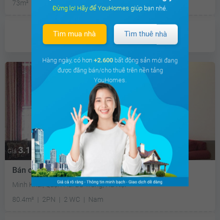
73m²
2PN
2 WC
Nam
Đừng lo! Hãy để YouHomes giúp bạn nhé.
Đã giao dịch
Tìm mua nhà
Tìm thuê nhà
Hàng ngày, có hơn
+2.600
bất động sản mới đang
được đăng bán/cho thuê trên nền tảng
YouHomes.
3.1 tỷ
Giá
Bán căn hộ chung cư Times City - Park Hill
Minh Khai, Quận Hai Bà Trưng, Hà Nội
80.4m²
2PN
2 WC
Nam