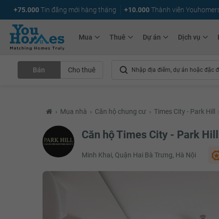
+75.000
Tin đăng mới hàng tháng
+10.000
Thành viên Youhomer
Mua
Thuê
Dự án
Dịch vụ
Bán
Cho thuê
›
Mua nhà
›
Căn hộ chung cư
›
Times City - Park Hill
Căn hộ Times City - Park Hill
Minh Khai, Quận Hai Bà Trưng, Hà Nội