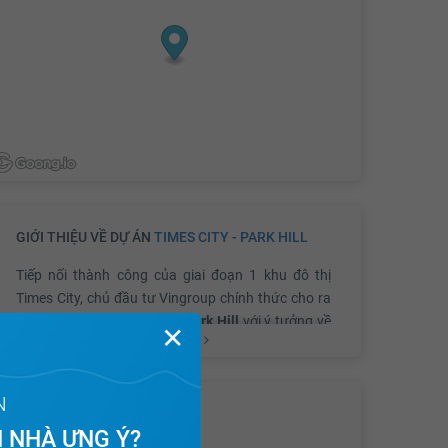
GIỚI THIỆU VỀ DỰ ÁN
TIMES CITY - PARK HILL
Tiếp nối thành công của giai đoạn 1 khu đô thị
Times City, chủ đầu tư Vingroup chính thức cho ra
mắt giai đoạn 2
Time City Park Hill
với ý tưởng về
✕
Xem thêm
một khu đô thị sinh thái đẳng cấp, mang đậm
phong cách Singapore cùng tiêu chí về một phong
cách “sống resort trong lòng đô thị”.
N
CHỦ ĐẦU TƯ
 NHÀ ƯNG Ý?