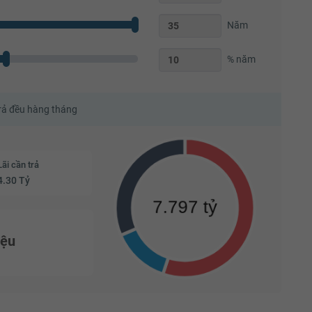
Năm
% năm
trả đều hàng tháng
Lãi cần trả
4.30 Tỷ
iệu