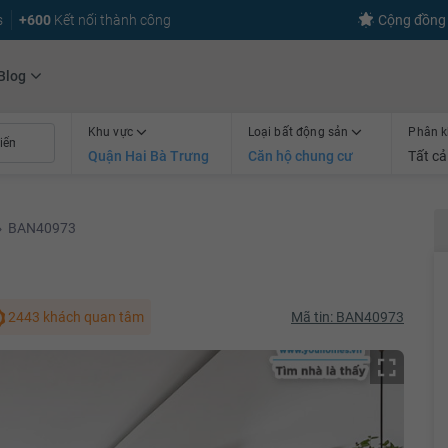
s
+600
Kết nối thành công
Cộng đồng 
Blog
Khu vực
Loại bất động sản
Phân k
Quận Hai Bà Trưng
Căn hộ chung cư
Tất cả
›
BAN40973
2443 khách quan tâm
Mã tin: BAN40973