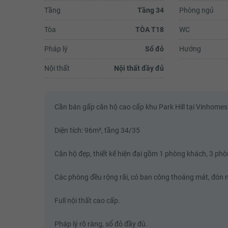
Tầng
Tầng 34
Phòng ngủ
Tòa
TÒA T18
WC
Pháp lý
Sổ đỏ
Hướng
Mai Vũ
Nội thất
Nội thất đầy đủ
Một ngày đầu đông mưa rét nhưng
tình người.Sáng nay đưa các cháu 
từ Park10, trời mưa, tay xách nách
tôi đã làm rơi cái ví trong đó có điện
Cần bán gấp căn hộ cao cấp khu Park Hill tại Vinhome
Xem đ
Diện tích: 96m², tầng 34/35
Căn hộ đẹp, thiết kế hiện đại gồm 1 phòng khách, 3 phò
Các phòng đều rộng rãi, có ban công thoáng mát, đón n
Full nội thất cao cấp.
Pháp lý rõ ràng, sổ đỏ đầy đủ.