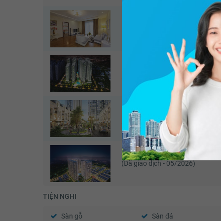
Times City - Park Hill
Tim
(Căn đang xem)
Times City - Park Hill
Tim
(Đã giao dịch - 05/2026)
Vinhomes Gardenia
Vi
(Đã giao dịch - 07/2026)
(Đã giao dịch - 05/2026)
TIỆN NGHI
Sàn gỗ
Sàn đá