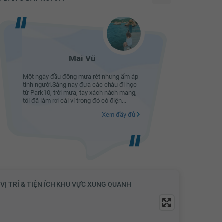
3.31 tỷ
3.33 tỷ
3.35 tỷ
3.37 tỷ
Mai Vũ
3.39 tỷ
Một ngày đầu đông mưa rét nhưng ấm áp
Hôm ấy - 
tình người.Sáng nay đưa các cháu đi học
sảnh P5 , 
3.41 tỷ
từ Park10, trời mưa, tay xách nách mang,
xuống tìm 
tôi đã làm rơi cái ví trong đó có điện...
bv P5 - thì.
3.43 tỷ
Xem đầy đủ
3.45 tỷ
3.47 tỷ
3.49 tỷ
3.5 tỷ
VỊ TRÍ & TIỆN ÍCH KHU VỰC XUNG QUANH