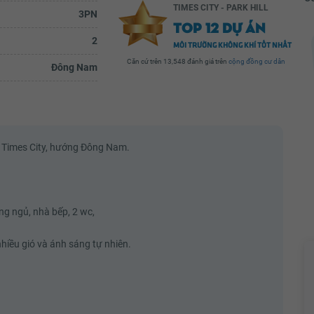
TIMES CITY - PARK HILL
3PN
TOP 12 DỰ ÁN
2
MÔI TRƯỜNG KHÔNG KHÍ TỐT NHẤT
Căn cứ trên 13,548 đánh giá trên
cộng đồng cư dân
Đông Nam
Mai Vũ
 ấm áp
Hôm ấy - khách nhà bác để xe máy ở sân
đi học
sảnh P5 , quên chìa khóa ở xe...1h sau mới
 mang,
xuống tìm xe ko thấy...sau khi báo lễ tân +
...
bv P5 - thì...
s Times City, hướng Đông Nam.
ầy đủ
Xem đầy đủ
ng ngủ, nhà bếp, 2 wc,
hiều gió và ánh sáng tự nhiên.