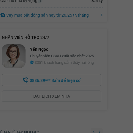
3.5 tỷ
Giá chủ nhà kỳ vọng
3.07 tỷ
Vay mua bất động sản này
từ
26.25 tr
/tháng
3.09 tỷ
3.11 tỷ
NHÂN VIÊN HỖ TRỢ 24/7
3.13 tỷ
Yến Ngọc
3.15 tỷ
Chuyên viên CSKH xuất sắc nhất 2025
3.17 tỷ
3051 khách hàng cảm thấy hài lòng
3.19 tỷ
0886.39***
Bấm để hiện số
3.21 tỷ
3.23 tỷ
ĐẶT LỊCH XEM NHÀ
3.25 tỷ
3.27 tỷ
3.29 tỷ
‹
›
 DÂN Ở ĐÂY NÓI GÌ ?