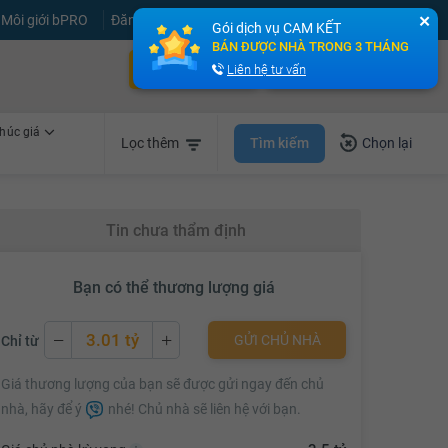
Môi giới bPRO
Đăng tin miễn phí
Đăng ký
Đăng nhập
✕
Gói dịch vụ CAM KẾT
BÁN ĐƯỢC NHÀ TRONG 3 THÁNG
Bán nhà nhanh
Cho thuê nhà nhanh
Liên hệ tư vấn
húc giá
Tìm kiếm
Lọc thêm
Chọn lại
Tin chưa thẩm định
Bạn có thể thương lượng giá
3.01 tỷ
GỬI CHỦ NHÀ
Chỉ từ
3.01 tỷ
Giá thương lượng của bạn sẽ được gửi ngay đến chủ
3.03 tỷ
nhà, hãy để ý
nhé! Chủ nhà sẽ liên hệ với bạn.
3.05 tỷ