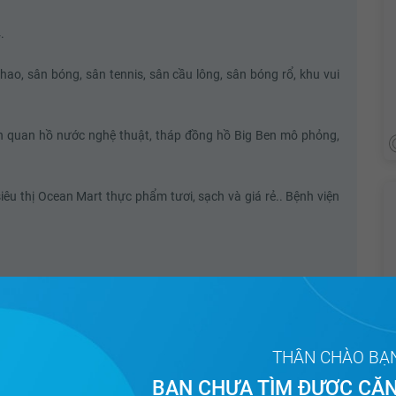
.
hao, sân bóng, sân tennis, sân cầu lông, sân bóng rổ, khu vui
h quan hồ nước nghệ thuật, tháp đồng hồ Big Ben mô phỏng,
iêu thị Ocean Mart thực phẩm tươi, sạch và giá rẻ.. Bệnh viện
THÂN CHÀO BẠ
BẠN CHƯA TÌM ĐƯỢC CĂN
Tòa
Hướng ban công
Diện tích
Giá bán