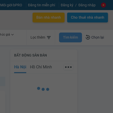
Môi giới bPRO
Đăng tin miễn phí
Đăng ký
Đăng nhập
Bán nhà nhanh
Cho thuê nhà nhanh
húc giá
Tìm kiếm
Lọc thêm
Chọn lại
BẤT ĐỘNG SẢN BÁN
Hà Nội
Hồ Chí Minh