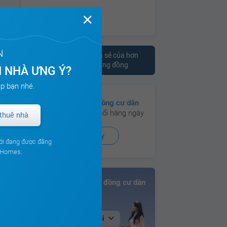
✕
N
Tham khảo ý kiến chia sẻ của hơn
10.000 cư dân trên cộng đồng
 NHÀ ƯNG Ý?
p bạn nhé.
Có hơn
130 cộng đồng cư dân
đang hoạt động sôi nổi hàng ngày
thuê nhà
Xem ngay
ới đang được đăng
ouHomes.
Bảng xếp hạng Cộng đồng cư dân
Tại Hà Nội