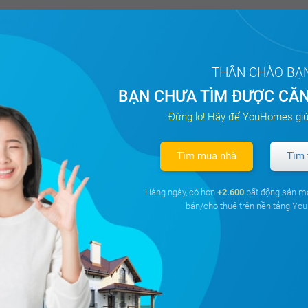
THÂN CHÀO BẠ
BẠN CHƯA TÌM ĐƯỢC CĂN
Đừng lo! Hãy để YouHomes giú
Tìm mua nhà
Tìm 
Hàng ngày, có hơn
+2.600
bất động sản m
bán/cho thuê trên nền tảng Y