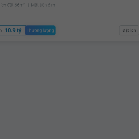
tích đất 66m²
Mặt tiền 6 m
10.9 tỷ
Thương lượng
Đặt lịch
từ