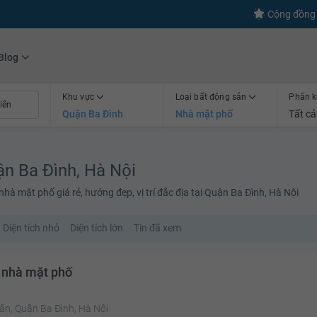
Cộng đồng 
Blog
Khu vực
Loại bất động sản
Phân k
Quận Ba Đình
Nhà mặt phố
Tất cả
n Ba Đình, Hà Nội
à mặt phố giá rẻ, hướng đẹp, vị trí đắc địa tại Quận Ba Đình, Hà Nội
Diện tích nhỏ
Diện tích lớn
Tin đã xem
 nhà mặt phố
ấn, Quận Ba Đình, Hà Nội