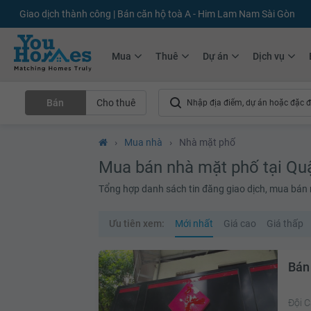
Giao dịch thành công | Bán căn hộ toà A - Him Lam Nam Sài Gòn
Mua
Thuê
Dự án
Dịch vụ
Bán
Cho thuê
›
Mua nhà
›
Nhà mặt phố
Mua bán nhà mặt phố tại Quậ
Tổng hợp danh sách tin đăng giao dịch, mua bán nh
Ưu tiên xem:
Mới nhất
Giá cao
Giá thấp
Bán
Đội C