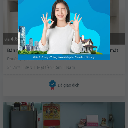
4.5 tỷ
Giá
Bán nhà riêng Văn Thân Quận 6 - 54.7m2 - Hướng mát
Phường 8, Quận 6, Tp Hồ Chí Minh
54.7m²
3PN
Mặt tiền 4.6m
Nam
Đã giao dịch