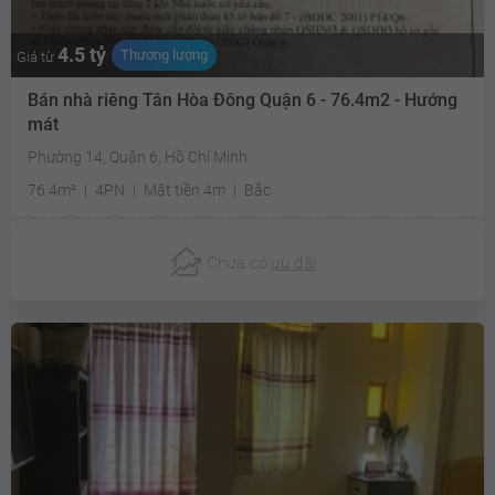
4.5 tỷ
Thương lượng
Giá từ
Bán nhà riêng Tân Hòa Đông Quận 6 - 76.4m2 - Hướng
mát
Phường 14, Quận 6, Hồ Chí Minh
76.4m²
4PN
Mặt tiền 4m
Bắc
Chưa có
ưu đãi