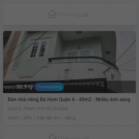
Chưa có
ưu đãi
30.9 tỷ
Thương lượng
Giá từ
Bán nhà riêng Bà Hom Quận 6 - 40m2 - Nhiều ánh sáng
Quận 6, Thành Phố Hồ Chí Minh
40m²
3PN
Mặt tiền 4m
Đông
Chưa có
ưu đãi