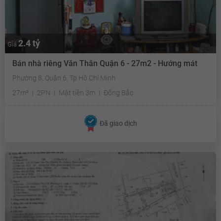
2.4 tỷ
Giá
Bán nhà riêng Văn Thân Quận 6 - 27m2 - Hướng mát
Phường 8, Quận 6, Tp Hồ Chí Minh
27m²
2PN
Mặt tiền 3m
Đông Bắc
Đã giao dịch