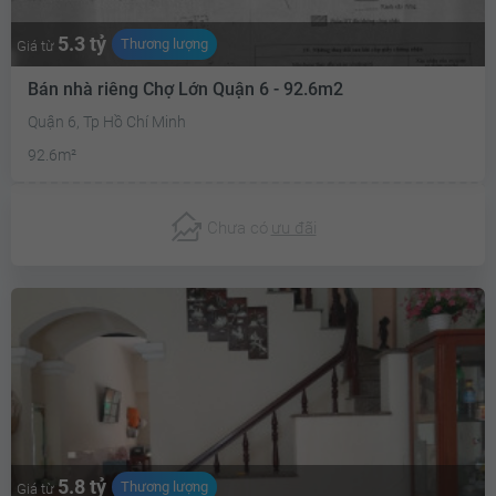
5.3 tỷ
Thương lượng
Giá từ
Bán nhà riêng Chợ Lớn Quận 6 - 92.6m2
Quận 6, Tp Hồ Chí Minh
92.6m²
Chưa có
ưu đãi
5.8 tỷ
Thương lượng
Giá từ