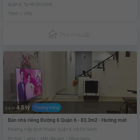
Quận 6, Tp Hồ Chí Minh
73m²
1PN
Chưa có
ưu đãi
4.5 tỷ
Thương lượng
Giá từ
Bán nhà riêng Đường 6 Quận 6 - 83.3m2 - Hướng mát
Phường Hiệp Bình Phước, Quận 6, Hồ Chí Minh
83.3m²
4PN
Mặt tiền 4m
Đông Nam