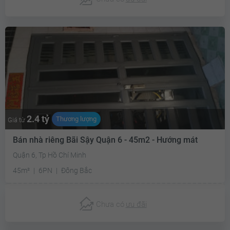
2.4 tỷ
Thương lượng
Giá từ
Bán nhà riêng Bãi Sậy Quận 6 - 45m2 - Hướng mát
Quận 6, Tp Hồ Chí Minh
45m²
6PN
Đông Bắc
Chưa có
ưu đãi