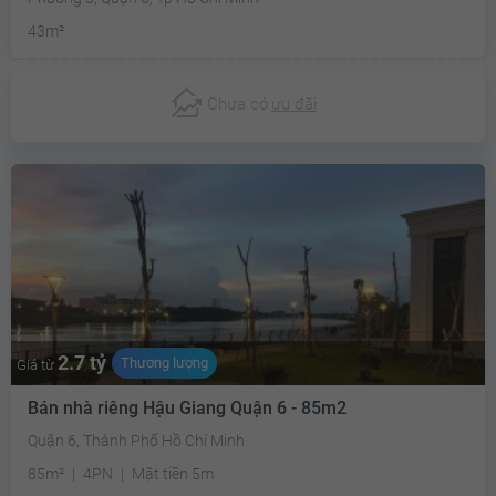
43m²
Chưa có
ưu đãi
2.7 tỷ
Thương lượng
Giá từ
Bán nhà riêng Hậu Giang Quận 6 - 85m2
Quận 6, Thành Phố Hồ Chí Minh
85m²
4PN
Mặt tiền 5m