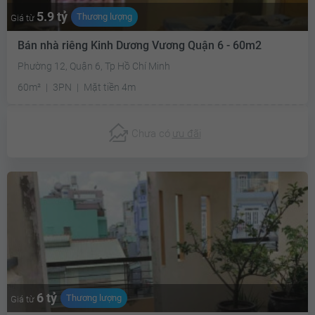
5.9 tỷ
Thương lượng
Giá từ
Bán nhà riêng Kinh Dương Vương Quận 6 - 60m2
Phường 12, Quận 6, Tp Hồ Chí Minh
60m²
3PN
Mặt tiền 4m
Chưa có
ưu đãi
6 tỷ
Thương lượng
Giá từ