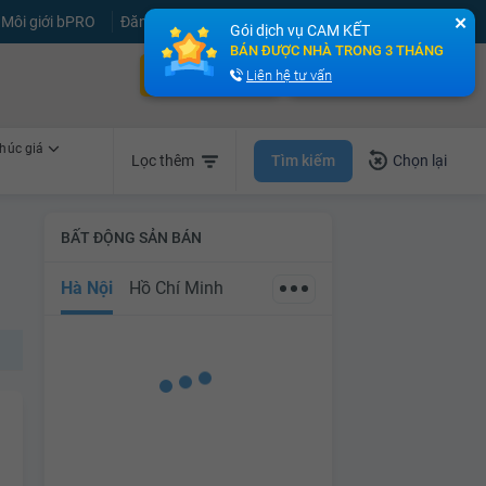
Môi giới bPRO
Đăng tin miễn phí
Đăng ký
Đăng nhập
✕
Gói dịch vụ CAM KẾT
BÁN ĐƯỢC NHÀ TRONG 3 THÁNG
Bán nhà nhanh
Cho thuê nhà nhanh
Liên hệ tư vấn
húc giá
Tìm kiếm
Lọc thêm
Chọn lại
BẤT ĐỘNG SẢN BÁN
Hà Nội
Hồ Chí Minh