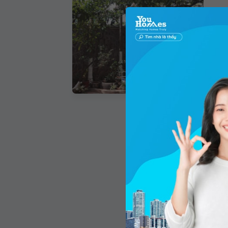
Phườ
Diện 
Gi