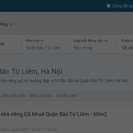
s
+600
Kết nối thành công
Cộng đồng 
Blog
Khu vực
Loại bất động sản
Phân k
Quận Bắc Từ Liêm
Nhà riêng
Tất cả
Bắc Từ Liêm, Hà Nội
à riêng giá rẻ, hướng đẹp, vị trí đắc địa tại Quận Bắc Từ Liêm, Hà Nội
Diện tích nhỏ
Diện tích lớn
Tin đã xem
 nhà riêng Cổ Nhuế Quận Bắc Từ Liêm - 60m2
huế 2, Quận Bắc Từ Liêm, Hà Nội