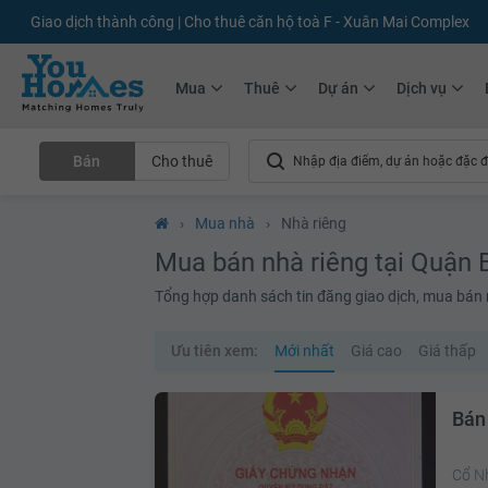
+75.000
Tin đăng mới hàng tháng
+10.000
Thành viên Youhomer
Mua
Thuê
Dự án
Dịch vụ
Bán
Cho thuê
›
Mua nhà
›
Nhà riêng
Mua bán nhà riêng tại Quận 
Tổng hợp danh sách tin đăng giao dịch, mua bán nh
Ưu tiên xem:
Mới nhất
Giá cao
Giá thấp
Bán
Cổ N