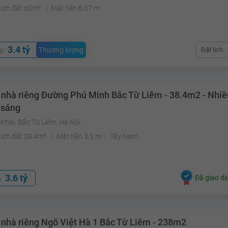
tích đất 60m²
Mặt tiền 6.07 m
3.4 tỷ
Thương lượng
Đặt lịch
từ
 nhà riêng Đường Phú Minh Bắc Từ Liêm - 38.4m2 - Nhiề
 sáng
Khai, Bắc Từ Liêm, Hà Nội
tích đất 38.4m²
Mặt tiền 3.5 m
Tây Nam
3.6 tỷ
Đã giao dị
á
 nhà riêng Ngõ Việt Hà 1 Bắc Từ Liêm - 238m2