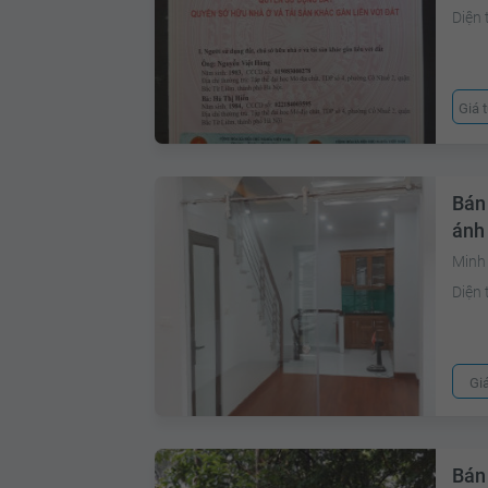
Diện 
Giá 
Bán
ánh
Minh 
Diện 
Gi
Bán