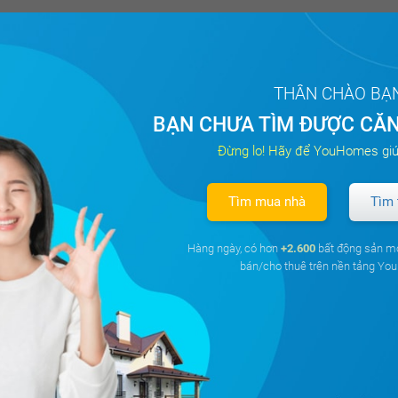
ng Cổ Nhuế 2, Bắc Từ Liêm, Hà Nội
tích đất 238m²
Mặt tiền 14 m
THÂN CHÀO BẠ
BẠN CHƯA TÌM ĐƯỢC CĂN
4.7 tỷ
Đã giao dị
á
Đừng lo! Hãy để YouHomes giú
Tìm mua nhà
Tìm 
Hàng ngày, có hơn
+2.600
bất động sản m
bán/cho thuê trên nền tảng Y