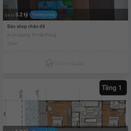
3.2 tỷ
Thương lượng
Giá từ
Bán shop chân đế
H. An Dương, TP Hải Phòng
75m²
Chưa có
ưu đãi