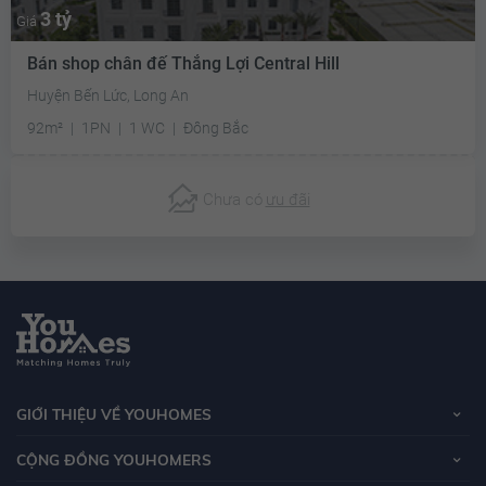
3 tỷ
Giá
Bán shop chân đế Thắng Lợi Central Hill
Huyện Bến Lức, Long An
92m²
1PN
1 WC
Đông Bắc
Chưa có
ưu đãi
GIỚI THIỆU VỀ YOUHOMES
CỘNG ĐỒNG YOUHOMERS