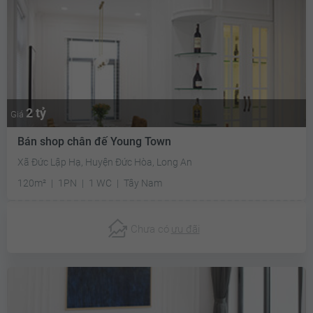
2 tỷ
Giá
Bán shop chân đế Young Town
Xã Đức Lập Hạ, Huyện Đức Hòa, Long An
120m²
1PN
1 WC
Tây Nam
Chưa có
ưu đãi