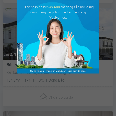
Hàng ngày, có hơn
+2.600
bất động sản mới đang
được đăng bán/cho thuê trên nền tảng
YouHomes.
2.4 tỷ
Giá
Bán shop chân đế Young Town
Xã Đức Lập Hạ, Huyện Đức Hòa, Long An
134.5m²
1PN
1 WC
Đông Bắc
Chưa có
ưu đãi