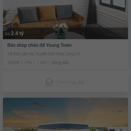
2.4 tỷ
Giá
Bán shop chân đế Young Town
Xã Đức Lập Hạ, Huyện Đức Hòa, Long An
120m²
1PN
1 WC
Đông Bắc
Chưa có
ưu đãi