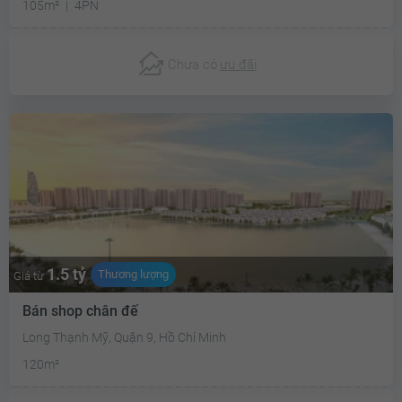
105m²
4PN
Chưa có
ưu đãi
1.5 tỷ
Thương lượng
Giá từ
Bán shop chân đế
Long Thạnh Mỹ, Quận 9, Hồ Chí Minh
120m²