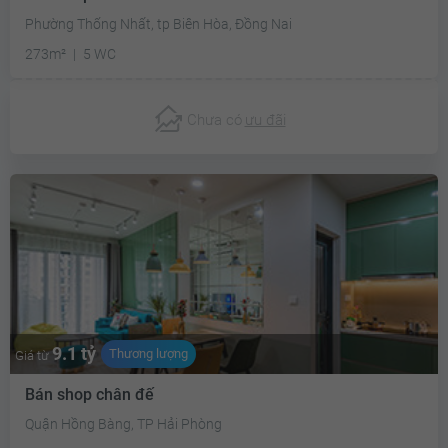
Phường Thống Nhất, tp Biên Hòa, Đồng Nai
273m²
5 WC
Chưa có
ưu đãi
9.1 tỷ
Thương lượng
Giá từ
Bán shop chân đế
Quận Hồng Bàng, TP Hải Phòng