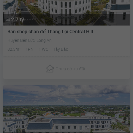
2.7 tỷ
Giá
Bán shop chân đế Thắng Lợi Central Hill
Huyện Bến Lức, Long An
82.5m²
1PN
1 WC
Tây Bắc
Chưa có
ưu đãi