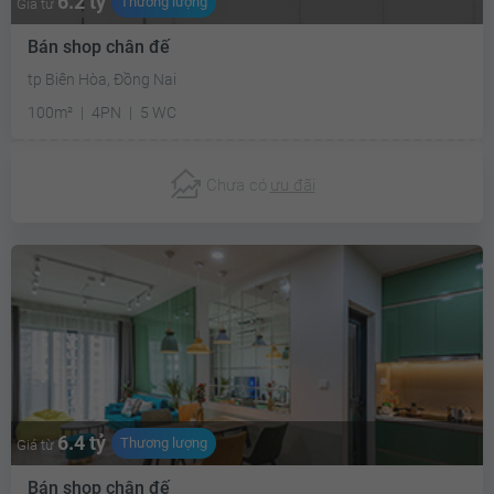
6.2 tỷ
Thương lượng
Giá từ
Bán shop chân đế
tp Biên Hòa, Đồng Nai
100m²
4PN
5 WC
Chưa có
ưu đãi
6.4 tỷ
Thương lượng
Giá từ
Bán shop chân đế