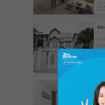
Giá 
Bán 
Phườ
442
Giá 
Bán 
Thàn
380