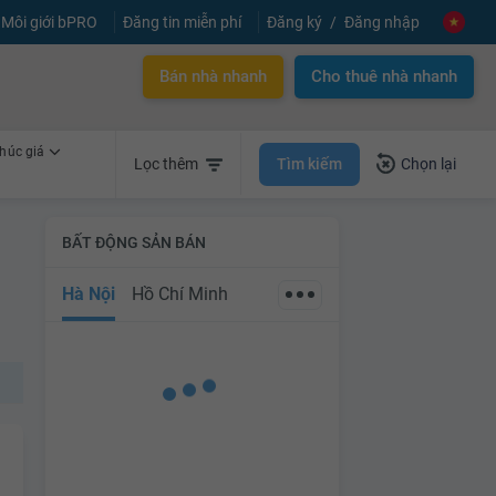
Môi giới bPRO
Đăng tin miễn phí
Đăng ký
Đăng nhập
✕
Gói dịch vụ CAM KẾT
BÁN ĐƯỢC NHÀ TRONG 3 THÁNG
Bán nhà nhanh
Cho thuê nhà nhanh
Liên hệ tư vấn
húc giá
Tìm kiếm
Lọc thêm
Chọn lại
BẤT ĐỘNG SẢN BÁN
Hà Nội
Hồ Chí Minh