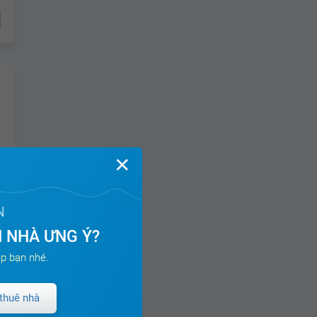
✕
N
 NHÀ ƯNG Ý?
p bạn nhé.
thuê nhà