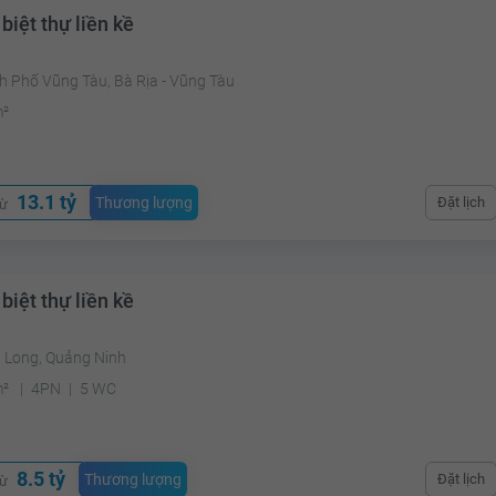
biệt thự liền kề
h Phố Vũng Tàu, Bà Rịa - Vũng Tàu
m²
13.1 tỷ
Thương lượng
Đặt lịch
từ
biệt thự liền kề
ạ Long, Quảng Ninh
m²
4PN
5 WC
8.5 tỷ
Thương lượng
Đặt lịch
từ