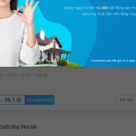
Hàng ngày, có hơn
+2.600
bất động sản m
bán/cho thuê trên nền tảng Y
5.1 tỷ
Thương lượng
Đặt lịch
từ
biệt thự liền kề
ng 8, Thành Phố Vũng Tàu, Bà Rịa - Vũng Tàu
m²
4PN
4 WC
Đông
36.1 tỷ
Thương lượng
Đặt lịch
từ
biệt thự liền kề