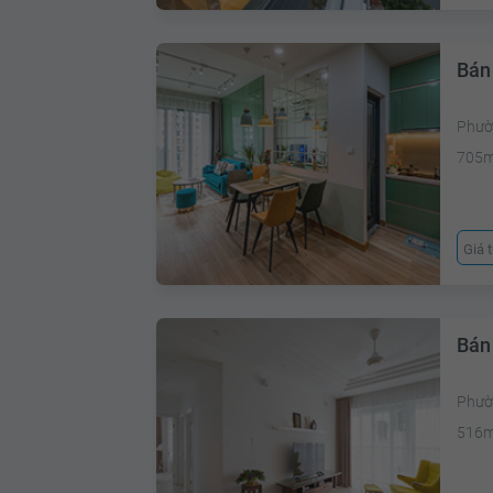
Bán 
Phườ
705
Giá 
Bán 
Phườ
516