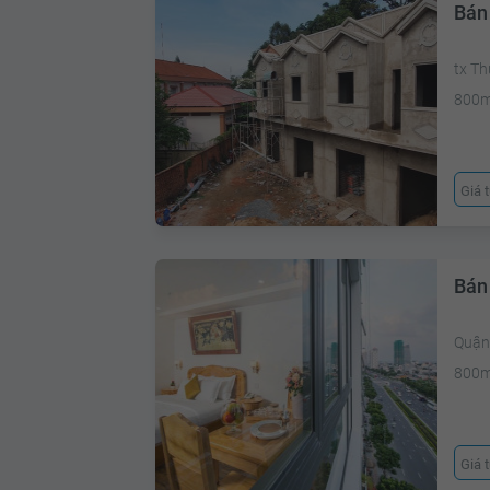
Bán 
tx T
800
Giá 
Bán 
Quận
800
Giá 