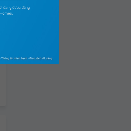
ới đang được đăng
ouHomes.