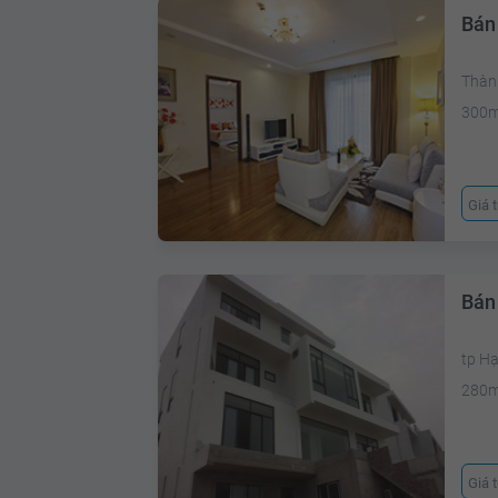
Bán 
Thàn
300
Giá 
Bán 
tp H
280
Giá 