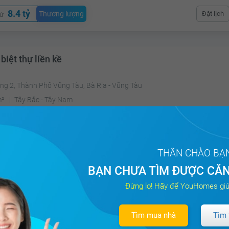
8.4 tỷ
Thương lượng
Đặt lịch
từ
biệt thự liền kề
ng 2, Thành Phố Vũng Tàu, Bà Rịa - Vũng Tàu
m²
Tây Bắc - Tây Nam
21.7 tỷ
Thương lượng
Đặt lịch
từ
THÂN CHÀO BẠ
BẠN CHƯA TÌM ĐƯỢC CĂN
Đừng lo! Hãy để YouHomes giú
biệt thự liền kề
h Phố Thuận An, Bình Dương
Tìm mua nhà
Tìm 
m²
4PN