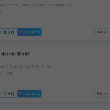
ng Vĩnh Hòa, Thành Phố Nha Trang, Khánh Hòa
m²
8.3 tỷ
Thương lượng
Đặt lịch
từ
biệt thự liền kề
ng 10, Quận Gò Vấp, Tp Hồ Chí Minh
m²
5PN
7.9 tỷ
Thương lượng
Đặt lịch
từ