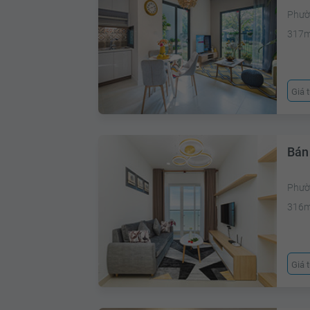
Phườ
317
Giá 
Bán 
Phườ
316
Giá 