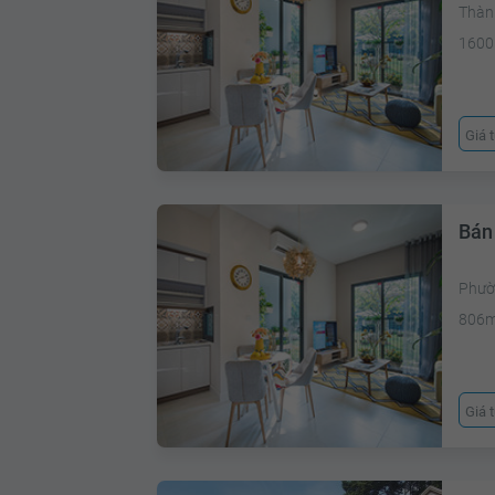
Thàn
1600
Giá 
Bán 
Phườ
806
Giá 