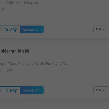
h phố Biên Hoà, Đồng Nai
m²
12.7 tỷ
Thương lượng
Đặt lịch
từ
biệt thự liền kề
ng 1, Thành Phố Vũng Tàu, Bà Rịa - Vũng Tàu
m²
8PN
19.6 tỷ
Thương lượng
Đặt lịch
từ