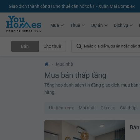
+75.000
Tin đăng mới hàng tháng
+10.000
Thành viên Youhomer
Mua
Thuê
Dự án
Dịch vụ
Bán
Cho thuê
›
Mua nhà
Mua bán thấp tầng
Tổng hợp danh sách tin đăng giao dịch, mua bán th
hàng.
Ưu tiên xem:
Mới nhất
Giá cao
Giá thấp
Bán 