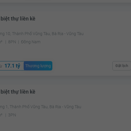
biệt thự liền kề
ng 10, Thành Phố Vũng Tàu, Bà Rịa - Vũng Tàu
m²
8PN
Đông Nam
17.1 tỷ
Thương lượng
Đặt lịch
từ
biệt thự liền kề
ng 1, Thành Phố Vũng Tàu, Bà Rịa - Vũng Tàu
m²
3PN