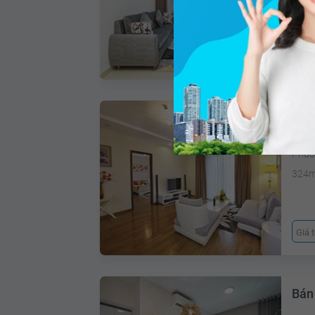
Giá 
Bán 
Phườ
324
Giá 
Bán 