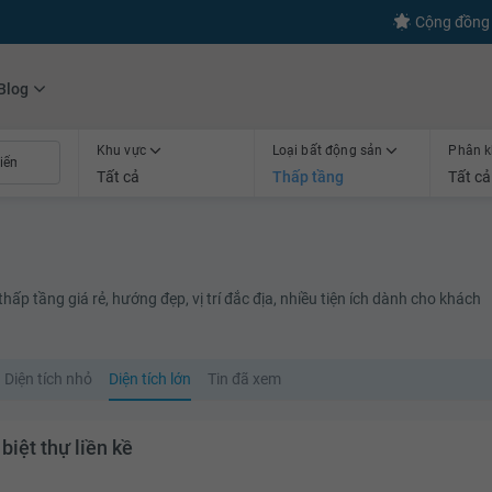
s
+600
Kết nối thành công
Cộng đồng 
Blog
Khu vực
Loại bất động sản
Phân k
Tất cả
Thấp tầng
Tất cả
ấp tầng giá rẻ, hướng đẹp, vị trí đắc địa, nhiều tiện ích dành cho khách
Diện tích nhỏ
Diện tích lớn
Tin đã xem
biệt thự liền kề