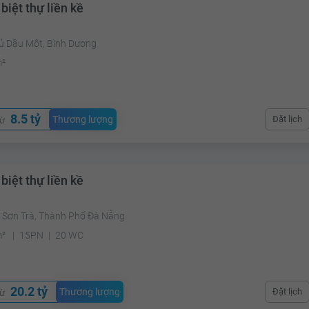
biệt thự liền kề
hủ Dầu Một, Bình Dương
m²
8.5 tỷ
Thương lượng
Đặt lịch
từ
biệt thự liền kề
 Sơn Trà, Thành Phố Đà Nẵng
m²
15PN
20 WC
20.2 tỷ
Thương lượng
Đặt lịch
từ