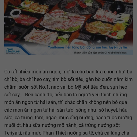
Có rất nhiều món ăn ngon, mới lạ cho bạn lựa chọn như: ba
chỉ bò, ba chỉ heo cay, tim bò sốt tiêu, gân bò cuốn nấm kim
châm, sườn sốt No.1, nạc vai bò Mỹ sốt tiêu đen, sụn heo
sốt cay,… Bên cạnh đó, nếu bạn là người yêu thích những
món ăn ngon từ hải sản, thì chắc chắn không nên bỏ qua
các món ăn ngon từ hải sản tươi sống như: sò huyết, hàu
sữa, cá trứng, tôm, ngao, mực ống nướng, bạch tuộc nướng
muối ớt, hàu sữa nướng mỡ hành, cá trứng nướng sốt
Teriyaki, râu mực Phan Thiết nướng sa tế, chả cá làng chài