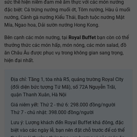
sức thể hiện niềm đam mê ẩm thực với các món nướng
đặc biệt: Cá trứng nướng muối ớt, Tôm nướng, Hàu ủ muối
nướng, Cánh gà nướng Kiểu Thái, Bạch tuộc nướng Mật
Mía, Ngao hoa, Dải sườn nướng Hong Kong.
Bên cạnh các món nướng, tại
Royal Buffet
bạn còn có thể
thưởng thức các món hấp, món nóng, các món salad, đồ
ăn Châu Âu được phục vụ trong không gian sang trọng,
hiện đại nhất.
Địa chỉ: Tầng 1, tòa nhà R5, quảng trường Royal City
(đối diện bức tượng Tứ Mã), số 72A Nguyễn Trãi,
quận Thanh Xuân, Hà Nội
Giá niêm yết: Thứ 2 - thứ 6: 298.000 đồng/người
Thứ 7 - chủ nhật: 398.000 đồng/người
Lưu ý: Lượng khách đến Royal Buffet khá đông, đặc
biệt vào các ngày lễ, bạn nên đặt chỗ trước để có thể