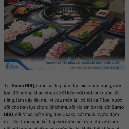
Tại
Sumo BBQ
, nước sốt là phần đặc biệt quan trọng, mỗi
loại đồ nướng khác nhau sẽ đi kèm với một loại nước sốt
riêng, làm dậy lên mùi vị của món ăn, có tất cả 7 loại nước
sốt cho bạn lựa chọn: Shichimi, sốt Hoisin bơ tỏi, sốt
Sumo
BBQ
, sốt Miso, sốt vừng đen Osaka, sốt muối Kyoto đậm
đà. Thịt tươi ngon kết hợp với nước sốt đậm đà vừa làm
nổi bật hương vị riêng của món ăn, lại khiến thịt không bị