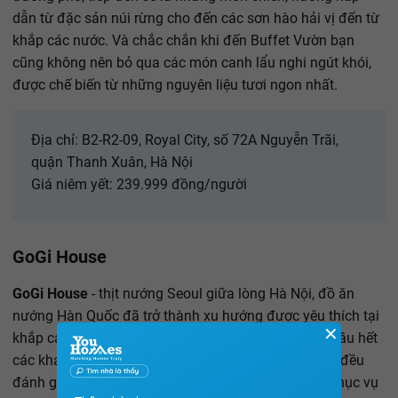
dẫn từ đặc sản núi rừng cho đến các sơn hào hải vị đến từ
khắp các nước. Và chắc chắn khi đến Buffet Vườn bạn
cũng không nên bỏ qua các món canh lẩu nghi ngút khói,
được chế biến từ những nguyên liệu tươi ngon nhất.
Địa chỉ: B2-R2-09, Royal City, số 72A Nguyễn Trãi,
quận Thanh Xuân, Hà Nội
Giá niêm yết: 239.999 đồng/người
GoGi House
GoGi House
- thịt nướng Seoul giữa lòng Hà Nội, đồ ăn
nướng Hàn Quốc đã trở thành xu hướng được yêu thích tại
✕
khắp các nước trên thế giới, trong đó có Việt Nam. Hầu hết
các khách hàng khi đến với
GoGi House
- Royal City đều
đánh giá rất cao về thức ăn cũng như phong cách phục vụ