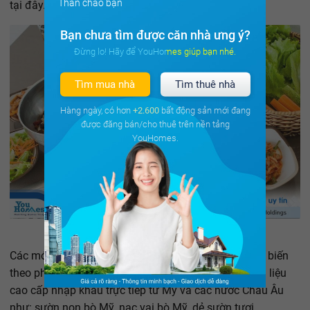
Thân chào bạn
tại đây.
Bạn chưa tìm được căn nhà ưng ý?
Đừng lo! Hãy để YouHomes giúp bạn nhé.
Tìm mua nhà
Tìm thuê nhà
Hàng ngày, có hơn
+2.600
bất động sản mới đang
được đăng bán/cho thuê trên nền tảng
YouHomes.
Các món nướng tại
GoGi House Royal City
được chế biến
theo phong cách của xứ sở kim chi từ những nguyên liệu
cao cấp nhập khẩu trực tiếp từ Mỹ và các nước Châu Âu
như: sườn non bò Mỹ, nạc vai bò Mỹ, dẻ sườn tươi,...