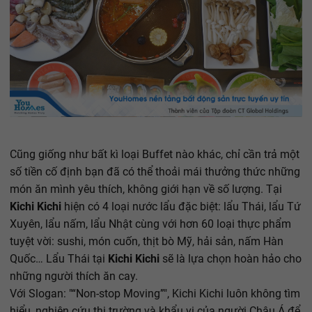
Cũng giống như bất kì loại Buffet nào khác, chỉ cần trả một
số tiền cố định bạn đã có thể thoải mái thưởng thức những
món ăn mình yêu thích, không giới hạn về số lượng. Tại
Kichi Kichi
hiện có 4 loại nước lẩu đặc biệt: lẩu Thái, lẩu Tứ
Xuyên, lẩu nấm, lẩu Nhật cùng với hơn 60 loại thực phẩm
tuyệt vời: sushi, món cuốn, thịt bò Mỹ, hải sản, nấm Hàn
Quốc… Lẩu Thái tại
Kichi Kichi
sẽ là lựa chọn hoàn hảo cho
những người thích ăn cay.
Với Slogan: "“Non-stop Moving”", Kichi Kichi luôn không tìm
hiểu, nghiên cứu thị trường và khẩu vị của người Châu Á để