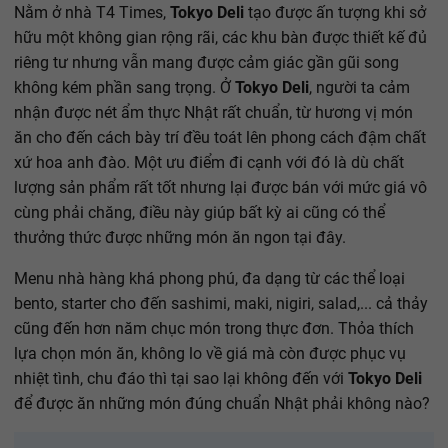
Nằm ở nhà T4 Times,
Tokyo Deli
tạo được ấn tượng khi sở
hữu một không gian rộng rãi, các khu bàn được thiết kế đủ
riêng tư nhưng vẫn mang được cảm giác gần gũi song
không kém phần sang trọng. Ở
Tokyo Deli
, người ta cảm
nhận được nét ẩm thực Nhật rất chuẩn, từ hương vị món
ăn cho đến cách bày trí đều toát lên phong cách đậm chất
xứ hoa anh đào. Một ưu điểm đi cạnh với đó là dù chất
lượng sản phẩm rất tốt nhưng lại được bán với mức giá vô
cùng phải chăng, điều này giúp bất kỳ ai cũng có thể
thưởng thức được những món ăn ngon tại đây.
Menu nhà hàng khá phong phú, đa dạng từ các thể loại
bento, starter cho đến sashimi, maki, nigiri, salad,... cả thảy
cũng đến hơn năm chục món trong thực đơn. Thỏa thích
lựa chọn món ăn, không lo về giá mà còn được phục vụ
nhiệt tình, chu đáo thì tại sao lại không đến với
Tokyo Deli
để được ăn những món đúng chuẩn Nhật phải không nào?