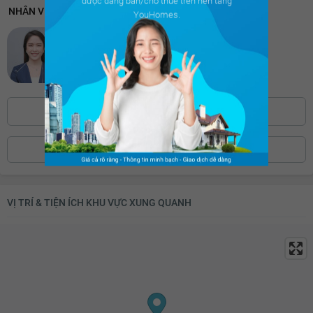
được đăng bán/cho thuê trên nền tảng
NHÂN VIÊN HỖ TRỢ 24/7
YouHomes.
28.5 triệu
Thu Vân
28.6 triệu
Chuyên viên CSKH xuất sắc nhất 2025
2736 khách hàng cảm thấy hài lòng
28.7 triệu
28.8 triệu
0886.39***
Bấm để hiện số
28.9 triệu
29 triệu
ĐẶT LỊCH XEM NHÀ
29.1 triệu
29.2 triệu
VỊ TRÍ & TIỆN ÍCH KHU VỰC XUNG QUANH
29.3 triệu
29.4 triệu
29.5 triệu
29.6 triệu