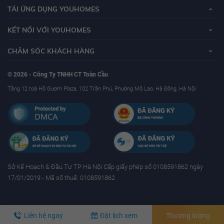
TẢI ỨNG DỤNG YOUHOMES
KẾT NỐI VỚI YOUHOMES
CHĂM SÓC KHÁCH HÀNG
© 2026 - Công Ty TNHH CT Toàn Cầu
Tầng 12 toà Hồ Gươm Plaza, 102 Trần Phú, Phường Mộ Lao, Hà Đông, Hà Nội
Sở Kế Hoạch & Ðầu Tư TP Hà Nội Cấp giấy phép số 0108591862 ngày
17/01/2019 - Mã số thuế: 0108591862
Liên hệ ngay
Đặt lịch xem
Thương lượng
YouHomes.Vn - Website mua bán, cho thuê bất động sản uy tín tại Việt nam