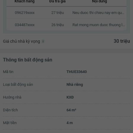
Khách hàng
Đã trả giá
Nội dung
26 triệu
096219xxxx
27 triệu
Neu duoc thi chieu nay em qua xem nha
26.1 triệu
034487xxxx
26 triệu
Rat mong muon duoc thuong luong
26.2 triệu
26.3 triệu
30 triệu
Giá chủ nhà kỳ vọng
26.4 triệu
Thông tin bất động sản
26.5 triệu
Mã tin
26.6 triệu
THUE33640
26.7 triệu
Loại bất động sản
Nhà riêng
26.8 triệu
Hướng nhà
KXĐ
26.9 triệu
Diện tích
64 m²
27 triệu
Mặt tiền
4 m
27.1 triệu