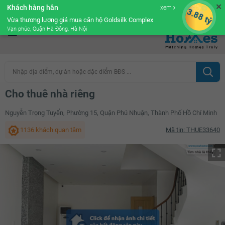
✕
Khách hàng hân
xem
Cộng đồng Môi giới bPRO
3.88 tỷ
Vừa thương lượng giá mua căn hộ Goldsilk Complex
Vạn phúc, Quận Hà Đông, Hà Nội
Nhập địa điểm, dự án hoặc đặc điểm BĐS ...
Cho thuê nhà riêng
Nguyễn Trọng Tuyển, Phường 15, Quận Phú Nhuận, Thành Phố Hồ Chí Minh
1136 khách quan tâm
Mã tin: THUE33640