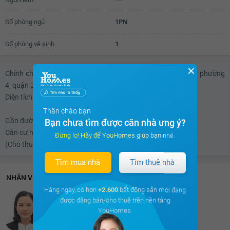
13.2 triệu
Số phòng ngủ
1PN
13.3 triệu
Số phòng vệ sinh
1
13.4 triệu
✕
13.5 triệu
Chính chủ cần cho thuê Số nhà hẻm 404 Nguyễn Đình Chiểu phường
4, quận 3, TP HCM.
13.6 triệu
Diện tích: Ngang 3 dài 10m.
13.7 triệu
Thân chào bạn
Gần đường thuận tiện đi lại, an ninh tốt.
Bạn chưa tìm được căn nhà ưng ý?
13.8 triệu
Dân cư hiện hữu.
Đừng lo! Hãy để YouHomes giúp bạn nhé.
(Cho thuê nhà riêng - Thuê nhà riêng)
13.9 triệu
Tìm mua nhà
Tìm thuê nhà
14 triệu
NHÂN VIÊN HỖ TRỢ 24/7
Hàng ngày, có hơn
+2.600
bất động sản mới đang
Phương Thy
được đăng bán/cho thuê trên nền tảng
Chuyên viên CSKH ưu tú nhất 2025
YouHomes.
2632 khách hàng cảm thấy hài lòng