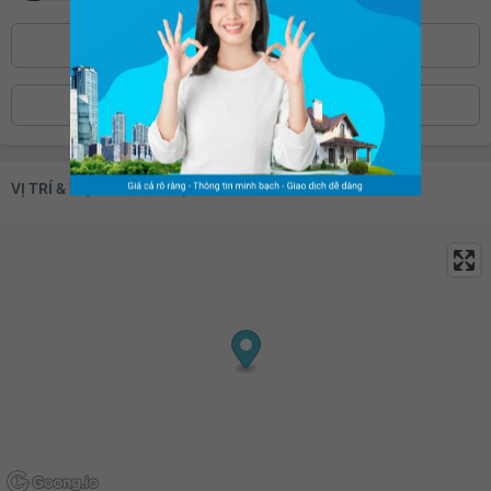
0886.39***
Bấm để hiện số
ĐẶT LỊCH XEM NHÀ
VỊ TRÍ & TIỆN ÍCH KHU VỰC XUNG QUANH