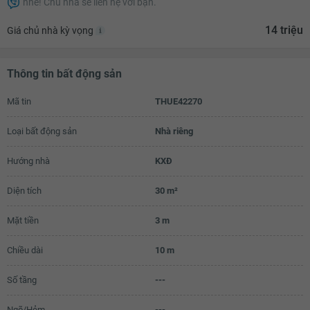
nhé! Chủ nhà sẽ liên hệ với bạn.
11.9 triệu
14 triệu
Giá chủ nhà kỳ vọng
12 triệu
12.1 triệu
Thông tin bất động sản
12.2 triệu
Mã tin
THUE42270
12.3 triệu
Loại bất động sản
Nhà riêng
12.4 triệu
12.5 triệu
Hướng nhà
KXĐ
12.6 triệu
Diện tích
30 m²
12.7 triệu
Mặt tiền
3 m
12.8 triệu
Chiều dài
10 m
12.9 triệu
Số tầng
---
13 triệu
13.1 triệu
Ngõ/Hẻm
---