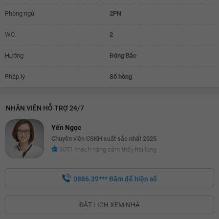
Phòng ngủ
2PN
17.3 triệu
17.4 triệu
WC
2
17.5 triệu
Hướng
Đông Bắc
17.6 triệu
Pháp lý
Sổ hồng
17.7 triệu
17.8 triệu
NHÂN VIÊN HỖ TRỢ 24/7
17.9 triệu
Yến Ngọc
Chuyên viên CSKH xuất sắc nhất 2025
18 triệu
3051 khách hàng cảm thấy hài lòng
18.1 triệu
18.2 triệu
0886.39***
Bấm để hiện số
18.3 triệu
ĐẶT LỊCH XEM NHÀ
18.4 triệu