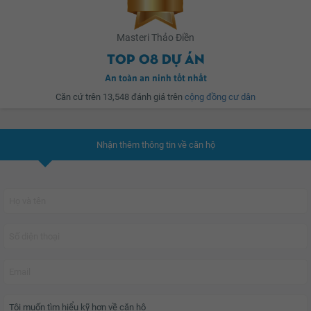
dựng một chuẩn mực sống hiện đại, văn minh, nơi hội tụ các tiện nghi hiện
đại cùng môi trường sống thân thiện giúp cuộc sống hạnh phúc thăng hoa.
Masteri Thảo Điền
Top 08 dự án
An toàn an ninh tốt nhất
Căn cứ trên 13,548 đánh giá trên
cộng đồng cư dân
Nhận thêm thông tin về căn hộ