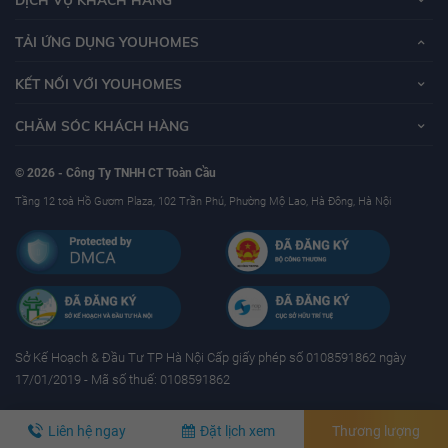
TẢI ỨNG DỤNG YOUHOMES
KẾT NỐI VỚI YOUHOMES
CHĂM SÓC KHÁCH HÀNG
© 2026 - Công Ty TNHH CT Toàn Cầu
Tầng 12 toà Hồ Gươm Plaza, 102 Trần Phú, Phường Mộ Lao, Hà Đông, Hà Nội
Sở Kế Hoạch & Ðầu Tư TP Hà Nội Cấp giấy phép số 0108591862 ngày
17/01/2019 - Mã số thuế: 0108591862
Liên hệ ngay
Đặt lịch xem
Thương lượng