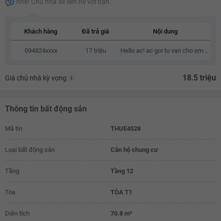
nhé! Chủ nhà sẽ liên hệ với bạn.
16 triệu
16.1 triệu
Khách hàng
Đã trả giá
Nội dung
16.2 triệu
094824xxxx
17 triệu
Hello ac! ac goi tu van cho em ve can o nay voi a, em cam on.
16.3 triệu
18.5 triệu
Giá chủ nhà kỳ vọng
16.4 triệu
16.5 triệu
Thông tin bất động sản
16.6 triệu
Mã tin
THUE4528
16.7 triệu
16.8 triệu
Loại bất động sản
Căn hộ chung cư
16.9 triệu
Tầng
Tầng 12
17 triệu
Tòa
TÒA T1
17.1 triệu
Diện tích
70.8 m²
17.2 triệu