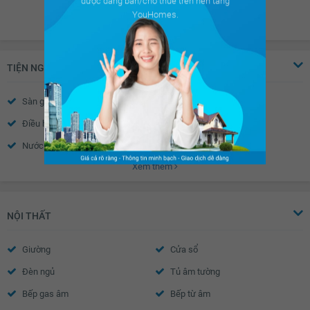
được đăng bán/cho thuê trên nền tảng
YouHomes.
TIỆN NGHI
Sàn gỗ
Sàn đá
Điều hòa
Thiết bị báo cháy
Nước nóng
Trần thạch cao
Xem thêm
Tường sơn bả
Cửa sổ an toàn
Cửa khung nhôm kính
Chuông điện
Cửa gỗ công nghiệp
Rèm gỗ
NỘI THẤT
Giường
Cửa sổ
Đèn ngủ
Tủ âm tường
Bếp gas âm
Bếp từ âm