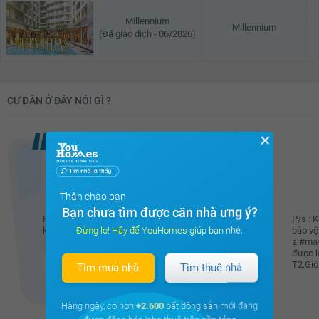
Millennium
Millennium
(Đã giao dịch - 06/2026)
CƯ DÂN Ở ĐÂY NÓI GÌ ?
✕
Huyen Luong
Thân chào bạn
Bạn chưa tìm được căn nhà ưng ý?
Hôm thứ 7 em đi siêu thị Vinmart 1 mình
P/s : 
Đừng lo! Hãy để YouHomes giúp bạn nhé.
khệ...
bảo vệ
ạ.#mas
Xem đầy đủ
được k
T2.Gió 
Tìm mua nhà
Tìm thuê nhà
Hàng ngày, có hơn
+2.600
bất động sản mới đang