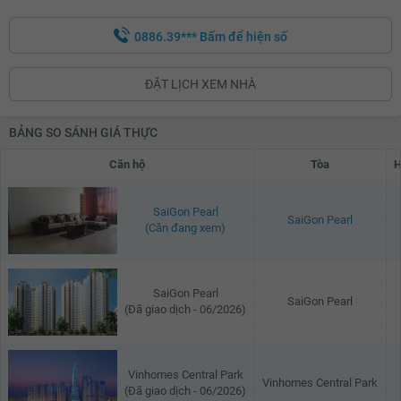
0886.39***
Bấm để hiện số
ĐẶT LỊCH XEM NHÀ
BẢNG SO SÁNH GIÁ THỰC
Căn hộ
Tòa
H
SaiGon Pearl
SaiGon Pearl
(Căn đang xem)
SaiGon Pearl
SaiGon Pearl
(Đã giao dịch - 06/2026)
Vinhomes Central Park
Vinhomes Central Park
(Đã giao dịch - 06/2026)