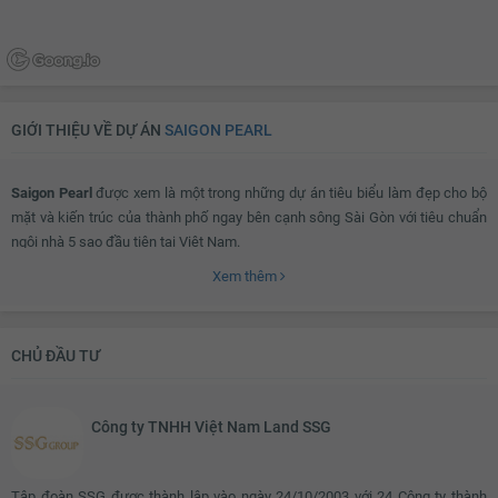
GIỚI THIỆU VỀ DỰ ÁN
SAIGON PEARL
Saigon Pearl
được xem là một trong những dự án tiêu biểu làm đẹp cho bộ
mặt và kiến trúc của thành phố ngay bên cạnh sông Sài Gòn với tiêu chuẩn
ngôi nhà 5 sao đầu tiên tại Việt Nam.
Xem thêm
Dự án bao gồm khu biệt thự sang trọng và khu căn hộ cao cấp gồm 3 tòa
nhà Ruby, Topaz và Sapphize mang đến nhiều sự lựa chọn cho người dùng.
CHỦ ĐẦU TƯ
Đi kèm là các dịch vụ tích hợp cho cư dân như trường Phổ thông Song ngữ
Công ty TNHH Việt Nam Land SSG
Liên cấp Wellspring Sài Gòn, hệ thống trường học chuẩn quốc tế, dịch vụ
spa, nhà hàng, khu trung tâm mua sắm 40.000m2 với những sản phẩm đa
dạng,...
Tập đoàn SSG được thành lập vào ngày 24/10/2003 với 24 Công ty thành