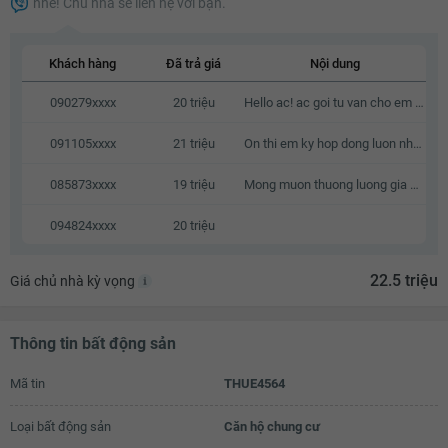
nhé! Chủ nhà sẽ liên hệ với bạn.
20.1 triệu
20.2 triệu
Khách hàng
Đã trả giá
Nội dung
20.3 triệu
090279xxxx
20 triệu
Hello ac! ac goi tu van cho em ve can o nay voi a, em cam on.
20.4 triệu
091105xxxx
21 triệu
On thi em ky hop dong luon nhe a
20.5 triệu
085873xxxx
19 triệu
Mong muon thuong luong gia do gia dinh cung da co san do dac
20.6 triệu
094824xxxx
20 triệu
20.7 triệu
20.8 triệu
22.5 triệu
Giá chủ nhà kỳ vọng
20.9 triệu
21 triệu
Thông tin bất động sản
21.1 triệu
Mã tin
THUE4564
21.2 triệu
Loại bất động sản
Căn hộ chung cư
21.3 triệu