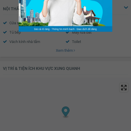
NỘI THẤT
Cửa sổ
Tủ âm tường
Tủ bếp
Máy rửa bát
Vách kính nhà tắm
Toilet
Xem thêm
Quạt thông gió
Bồn rửa mặt
Chắn ban công
VỊ TRÍ & TIỆN ÍCH KHU VỰC XUNG QUANH