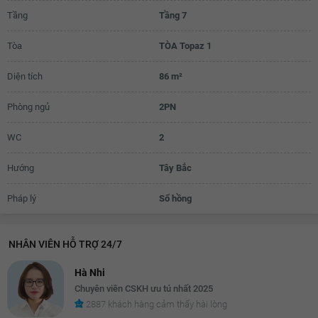
Tầng
Tầng 7
21.4 triệu
Tòa
TÒA Topaz 1
21.5 triệu
21.6 triệu
Diện tích
86 m²
21.7 triệu
Phòng ngủ
2PN
21.8 triệu
WC
2
21.9 triệu
Hướng
Tây Bắc
22 triệu
Pháp lý
Sổ hồng
22.1 triệu
22.2 triệu
NHÂN VIÊN HỖ TRỢ 24/7
22.3 triệu
Hà Nhi
22.4 triệu
Chuyên viên CSKH ưu tú nhất 2025
2887 khách hàng cảm thấy hài lòng
22.5 triệu