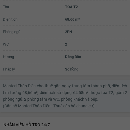
Tòa
TÒA T2
19.1 triệu
Diện tích
68.66 m²
19.2 triệu
19.3 triệu
Phòng ngủ
2PN
19.4 triệu
WC
2
19.5 triệu
Hướng
Đông Bắc
Pháp lý
Sổ hồng
Masteri Thảo Điền cho thuê gần ngay trung tâm thành phố, diện tích
tim tường 68,66m², diện tích sử dụng 64,58m² thuộc toà T2, gồm 2
phòng ngủ, 2 phòng tắm và WC, phòng khách và bếp.
(Căn hộ Masteri Thảo Điền - Thuê căn hộ chung cư)
NHÂN VIÊN HỖ TRỢ 24/7