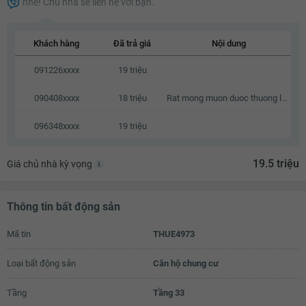
nhé! Chủ nhà sẽ liên hệ với bạn.
17.8 triệu
17.9 triệu
Khách hàng
Đã trả giá
Nội dung
18 triệu
091226xxxx
19 triệu
18.1 triệu
090408xxxx
18 triệu
Rat mong muon duoc thuong luong
18.2 triệu
096348xxxx
19 triệu
18.3 triệu
18.4 triệu
19.5 triệu
Giá chủ nhà kỳ vọng
18.5 triệu
Thông tin bất động sản
18.6 triệu
18.7 triệu
Mã tin
THUE4973
18.8 triệu
Loại bất động sản
Căn hộ chung cư
18.9 triệu
Tầng
Tầng 33
19 triệu