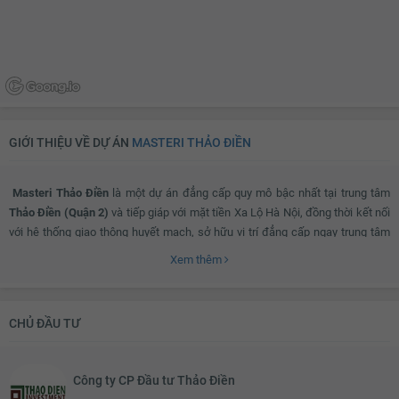
GIỚI THIỆU VỀ DỰ ÁN
MASTERI THẢO ĐIỀN
Masteri Thảo Điền
là một dự án đẳng cấp quy mô bậc nhất tại trung tâm
Thảo Điền (Quận 2)
và tiếp giáp với mặt tiền Xa Lộ Hà Nội, đồng thời kết nối
với hệ thống giao thông huyết mạch, sở hữu vị trí đẳng cấp ngay trung tâm
thành phố mới, nơi bạn có thể phóng tầm nhìn ra toàn cảnh thành phố.
Xem thêm
Ngoài ra, dự án cũng kết nối trực tiếp với ga An Phú (ga số 7), tuyến tàu điện
CHỦ ĐẦU TƯ
Metro đô thị số 1 Bến Thành – Suối Tiên, đặc biệt bạn chỉ mất 7 phút vào
trung tâm quận 1 và các quận lân cận. Sự hòa quyện giữa nhịp sống hiện đại
và không gian xanh yên bình chính là điểm nhấn độc đáo của
Masteri Thảo
Công ty CP Đầu tư Thảo Điền
Điền
.