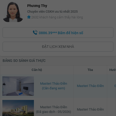
Phương Thy
Chuyên viên CSKH ưu tú nhất 2025
2632 khách hàng cảm thấy hài lòng
0886.39***
Bấm để hiện số
ĐẶT LỊCH XEM NHÀ
BẢNG SO SÁNH GIÁ THỰC
Căn hộ
Tòa
Hướ
Masteri Thảo Điền
Masteri Thảo Điền
(Căn đang xem)
Masteri Thảo Điền
Masteri Thảo Điền
(Đã giao dịch - 05/2026)