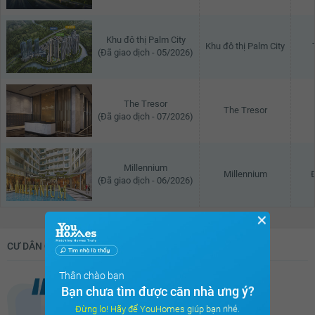
Khu đô thị Palm City
Khu đô thị Palm City
(Đã giao dịch - 05/2026)
The Tresor
The Tresor
(Đã giao dịch - 07/2026)
Millennium
Millennium
(Đã giao dịch - 06/2026)
✕
CƯ DÂN Ở ĐÂY NÓI GÌ ?
Thân chào bạn
Bạn chưa tìm được căn nhà ưng ý?
Đừng lo! Hãy để YouHomes giúp bạn nhé.