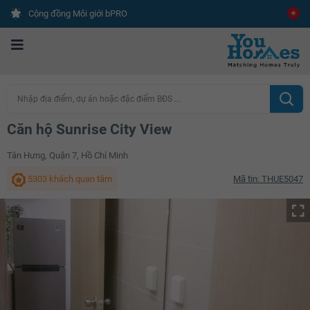
Cộng đồng Môi giới bPRO
Nhập địa điểm, dự án hoặc đặc điểm BĐS ...
Căn hộ Sunrise City View
Tân Hưng, Quận 7, Hồ Chí Minh
5303 khách quan tâm
Mã tin: THUE5047