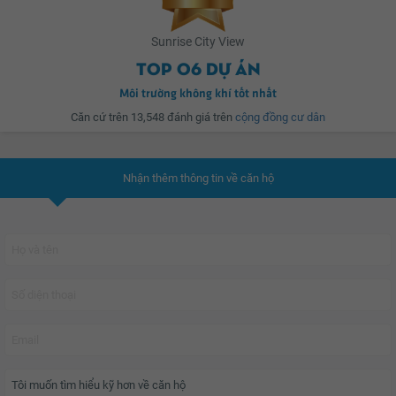
Các tiện ích bố trí xen kẽ cùng mảng xanh thiên nhiên nhằm đảm bảo cư dân
luôn cảm thấy thư thái, bình yên tại nơi mình sinh sống, tách biệt khỏi những
Sunrise City View
ồn ào khói bụi của phố thị. Đây cũng chính là điều mà đại đa số cư dân
Top 06 dự án
thành thị tìm kiếm hiện nay, khi những mảng xanh thành phố dần hiếm hoi.
Môi trường không khí tốt nhất
Căn cứ trên 13,548 đánh giá trên
cộng đồng cư dân
YouHomes đáng giá
dự án Sunrise City View
sẽ mang đến cho cư dân
tương lai một không gian sống hiện đại, chất lượng, tiện nghi và tuyệt đối an
toàn.
Nhận thêm thông tin về căn hộ