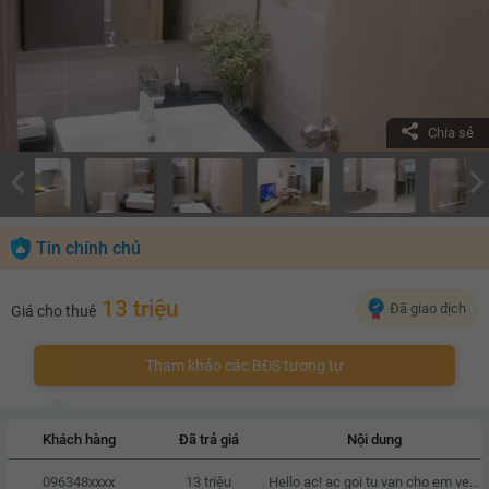
Chia sẻ
Tin chính chủ
13 triệu
Đã giao dịch
Giá cho thuê
Tham khảo các BĐS tương tự
Khách hàng
Đã trả giá
Nội dung
096348xxxx
13 triệu
Hello ac! ac goi tu van cho em ve can o nay voi a, em cam on.