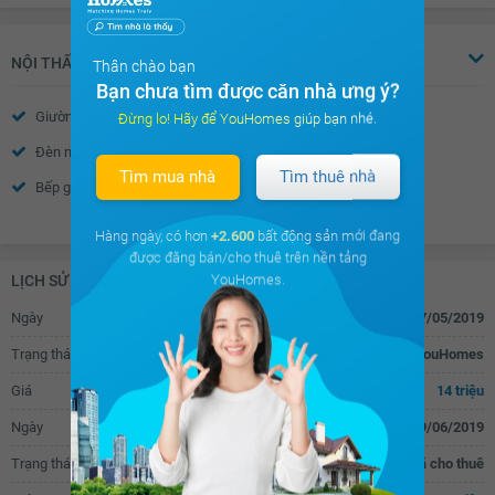
Cửa khung nhôm kính
Chuông điện
Cửa gỗ công nghiệp
Rèm gỗ
NỘI THẤT
Thân chào bạn
Bạn chưa tìm được căn nhà ưng ý?
Giường
Cửa sổ
Đừng lo! Hãy để YouHomes giúp bạn nhé.
Đèn ngủ
Tủ âm tường
Tìm mua nhà
Tìm thuê nhà
Bếp gas âm
Bếp từ âm
Xem thêm
Tủ bếp
Máy rửa bát
Hàng ngày, có hơn
+2.600
bất động sản mới đang
được đăng bán/cho thuê trên nền tảng
Bàn ăn
Máy hút mùi
YouHomes.
LỊCH SỬ GIAO DỊCH
Vách kính nhà tắm
Vòi hoa sen
Ngày
17/05/2019
Toilet
Quạt thông gió
Trạng thái
Đăng tin cho thuê trên YouHomes
Bồn rửa mặt
Rèm
Giá
14 triệu
Tủ giầy
Đèn ốp trần phòng khách
Ngày
19/06/2019
Đèn ốp trần nhà tắm
Chắn ban công
Trạng thái
Đã cho thuê
Cửa nhôm kính
Đèn ốp trần ban công