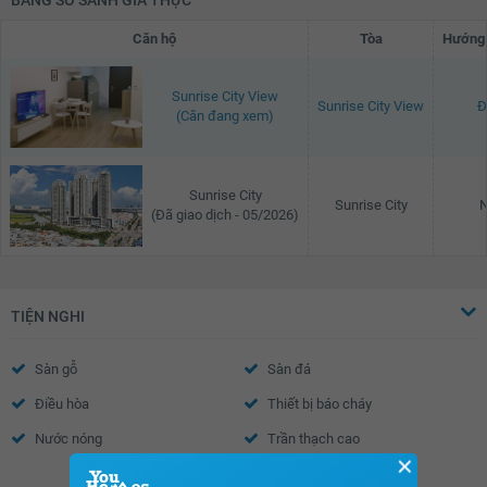
Căn hộ
Tòa
Hướng 
Sunrise City View
Sunrise City View
Đ
(Căn đang xem)
Sunrise City
Sunrise City
(Đã giao dịch - 05/2026)
TIỆN NGHI
Sàn gỗ
Sàn đá
Điều hòa
Thiết bị báo cháy
Nước nóng
Trần thạch cao
✕
Xem thêm
Tường sơn bả
Cửa sổ an toàn