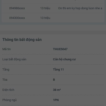
094986xxxx
13 triệu
On thi em ky hop dong luon nhe a
094300xxxx
13 triệu
Thông tin bất động sản
Mã tin
THUE5047
Loại bất động sản
Căn hộ chung cư
Tầng
Tầng 11
Tòa
B
Diện tích
38 m²
Phòng ngủ
1PN