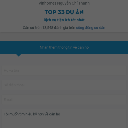
Vinhomes Nguyễn Chí Thanh
hầm để xe cùng nhiều tiện ích khác đáp ứng mọi nhu cầu của cư dân.
Top 33 dự án
Dịch vụ tiện ích tốt nhất
Khu căn hộ Vinhomes Nguyễn Chí Thanh – Hà Nội gồm 378 căn hộ hạng
Căn cứ trên 13,548 đánh giá trên
cộng đồng cư dân
sang mang cảm hứng tân cổ điển lãng mạn, kết hợp với những đường nét
kiến trúc ngoại thất mang phong cách tối giản, nhiều mặt thoáng và cửa sổ
rộng tại tất cả các phòng ngủ, đảm bảo cung cấp ánh sáng tự nhiên cũng
Nhận thêm thông tin về căn hộ
như đối lưu không khí hoàn hảo cho cả căn hộ. Các căn hộ được thiết kế đa
dạng, diện tích từ 54m2 đến 170m2 và có từ 1 đến 4 phòng ngủ, được bố trí
hết sức khoa học nhằm tối đa hóa công năng sử dụng, mang đến một
không gian sống tiện nghi và thoải mái. Đặc biệt, các căn hộ tại tầng 7 của
tòa tháp sẽ có không gian hoàn hảo hơn với phần sân vườn xanh mát độc
đáo.
Với mục tiêu đem đến cho cư dân cuộc sống tiện ích vượt trội khác biệt với
các tòa nhà hiện đại ngay giữa trung tâm thành phố, Vinhomes Nguyễn Chí
Thanh – Hà Nội được tích hợp nhiều tiện ích theo tiêu chuẩn quốc tế vượt
trội đem đến cho cư dân tiêu chuẩn sống đẳng cấp: