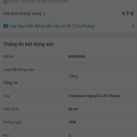
nhé! Chủ nhà sẽ liên hệ với bạn.
4.47 tỷ
4.9 tỷ
Giá chủ nhà kỳ vọng
4.49 tỷ
Vay mua bất động sản này
từ
36.75 tr
/tháng
4.51 tỷ
4.53 tỷ
Thông tin bất động sản
4.55 tỷ
Mã tin
BAN5088
4.57 tỷ
Loại bất động sản
4.59 tỷ
Tầng
4.61 tỷ
Tầng 15
4.63 tỷ
Tòa
Vinhomes Nguyễn Chí Thanh
4.65 tỷ
Diện tích
86 m²
4.67 tỷ
Phòng ngủ
2PN
4.69 tỷ
WC
2
4.71 tỷ