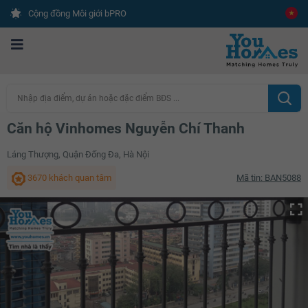
Cộng đồng Môi giới bPRO
Nhập địa điểm, dự án hoặc đặc điểm BĐS ...
Căn hộ Vinhomes Nguyễn Chí Thanh
Láng Thượng, Quận Đống Đa, Hà Nội
3670 khách quan tâm
Mã tin: BAN5088