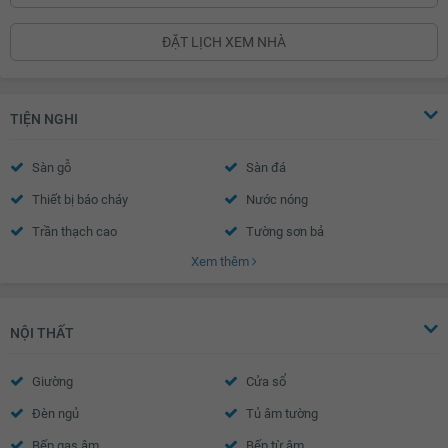
ĐẶT LỊCH XEM NHÀ
TIỆN NGHI
Sàn gỗ
Sàn đá
Thiết bị báo cháy
Nước nóng
Trần thạch cao
Tường sơn bả
Xem thêm
Cửa sổ an toàn
Cửa khung nhôm kính
Chuông điện
Cửa gỗ công nghiệp
NỘI THẤT
Giường
Cửa sổ
Đèn ngủ
Tủ âm tường
Bếp gas âm
Bếp từ âm