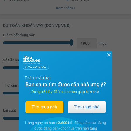
Xem thêm
Tủ bếp
Máy rửa bát
Bàn ăn
Máy hút mùi
DỰ TOÁN KHOẢN VAY (ĐƠN VỊ: VNĐ)
Vách kính nhà tắm
Vòi hoa sen
Giá trị bất động sản
Toilet
Quạt thông gió
Triệu
Bồn rửa mặt
Rèm
✕
Tủ giầy
Đèn ốp trần phòng khách
Số tiền vay (
70
%/GTNĐ)
Đèn ốp trần nhà tắm
Chắn ban công
Triệu
Cửa nhôm kính
Đèn ốp trần ban công
Thân chào bạn
Bạn chưa tìm được căn nhà ưng ý?
Thời gian vay
Đừng lo! Hãy để YouHomes giúp bạn nhé.
Năm
Tìm mua nhà
Tìm thuê nhà
Lãi suất
% năm
Hàng ngày, có hơn
+2.600
bất động sản mới đang
được đăng bán/cho thuê trên nền tảng