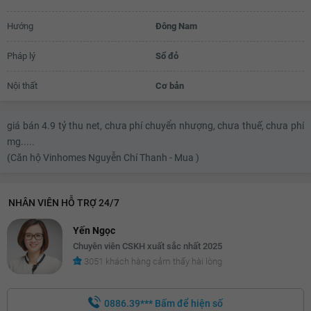
4.73 tỷ
Hướng
Đông Nam
4.75 tỷ
Pháp lý
Sổ đỏ
4.77 tỷ
Nội thất
Cơ bản
4.79 tỷ
4.81 tỷ
giá bán 4.9 tỷ thu net, chưa phí chuyển nhượng, chưa thuế, chưa phí
mg.....
4.83 tỷ
(Căn hộ Vinhomes Nguyễn Chí Thanh - Mua )
4.85 tỷ
4.87 tỷ
NHÂN VIÊN HỖ TRỢ 24/7
4.89 tỷ
Yến Ngọc
Chuyên viên CSKH xuất sắc nhất 2025
4.9 tỷ
3051 khách hàng cảm thấy hài lòng
0886.39***
Bấm để hiện số