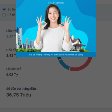
YouHomes.
Số tiền trả theo dư nợ giảm dần
Số tiền trả đều hàng tháng
Cần trả trước
1.47 Tỷ
Gốc cần trả
3.43 Tỷ
Lãi cần trả
6.02 Tỷ
Số tiền trả tháng đầu:
36.75 Triệu