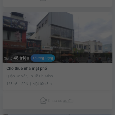
48 triệu
Thương lượng
Giá từ
Cho thuê nhà mặt phố
Quận Gò Vấp, Tp Hồ Chí Minh
168m²
2PN
Mặt tiền 8m
Chưa có
ưu đãi