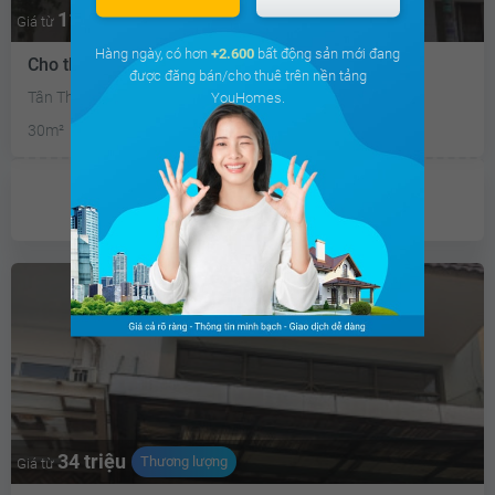
11.9 triệu
Thương lượng
Giá từ
Hàng ngày, có hơn
+2.600
bất động sản mới đang
Cho thuê nhà mặt phố
được đăng bán/cho thuê trên nền tảng
Tân Thành, Quận Tân Phú, Tp Hồ Chí Minh
YouHomes.
30m²
Mặt tiền 2m
Chưa có
ưu đãi
34 triệu
Thương lượng
Giá từ