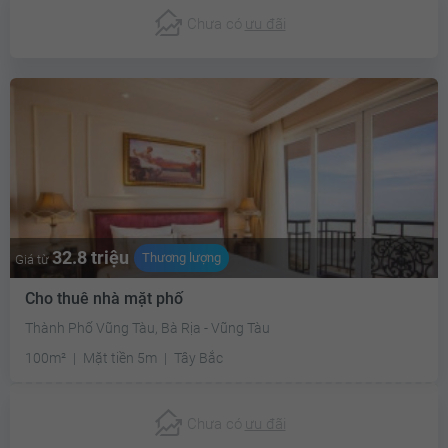
Chưa có
ưu đãi
32.8 triệu
Thương lượng
Giá từ
Cho thuê nhà mặt phố
Thành Phố Vũng Tàu, Bà Rịa - Vũng Tàu
100m²
Mặt tiền 5m
Tây Bắc
Chưa có
ưu đãi