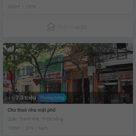
550m²
12PN
Chưa có
ưu đãi
7.3 triệu
Thương lượng
Giá từ
Cho thuê nhà mặt phố
Quận Thanh Khê, TP Đà Nẵng
100m²
2PN
Nam