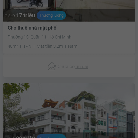
17 triệu
Thương lượng
Giá từ
Cho thuê nhà mặt phố
Phường 15, Quận 11, Hồ Chí Minh
40m²
1PN
Mặt tiền 3.2m
Nam
Chưa có
ưu đãi