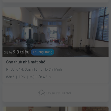
9.3 triệu
Thương lượng
Giá từ
Cho thuê nhà mặt phố
Phường 14, Quận 10, Tp Hồ Chí Minh
63m²
1PN
Mặt tiền 4.5m
Chưa có
ưu đãi