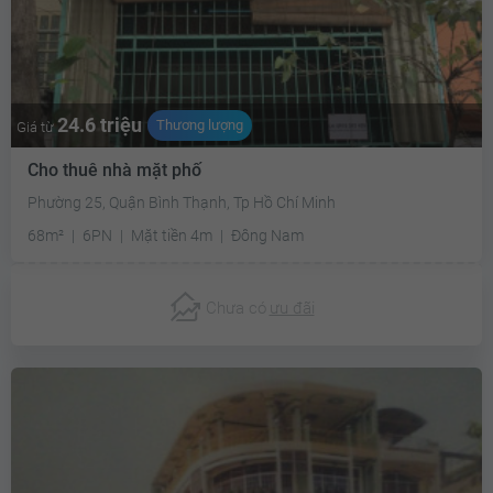
24.6 triệu
Thương lượng
Giá từ
Cho thuê nhà mặt phố
Phường 25, Quận Bình Thạnh, Tp Hồ Chí Minh
68m²
6PN
Mặt tiền 4m
Đông Nam
Chưa có
ưu đãi