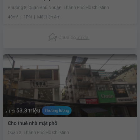
Phường 8, Quận Phú Nhuận, Thành Phố Hồ Chí Minh
40m²
1PN
Mặt tiền 4m
Chưa có
ưu đãi
53.3 triệu
Thương lượng
Giá từ
Cho thuê nhà mặt phố
Quận 3, Thành Phố Hồ Chí Minh