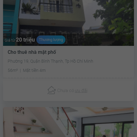
20 triệu
Thương lượng
Giá từ
Cho thuê nhà mặt phố
Phường 19, Quận Bình Thạnh, Tp Hồ Chí Minh
56m²
Mặt tiền 4m
Chưa có
ưu đãi