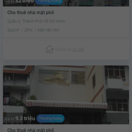
82 triệu
Thương lượng
Giá từ
Cho thuê nhà mặt phố
Quận 3, Thành Phố Hồ Chí Minh
342m²
2PN
Mặt tiền 9m
Chưa có
ưu đãi
9.3 triệu
Thương lượng
Giá từ
Cho thuê nhà mặt phố