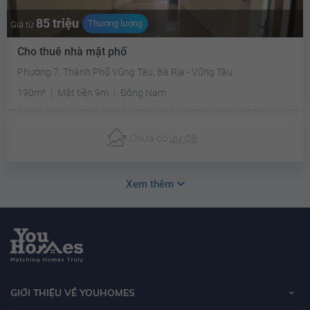
85 triệu
Thương lượng
Giá từ
Cho thuê nhà mặt phố
Phường 7, Thành Phố Vũng Tàu, Bà Rịa - Vũng Tàu
190m²
Mặt tiền 9m
Đông Nam
Chưa có
ưu đãi
Xem thêm
GIỚI THIỆU VỀ YOUHOMES