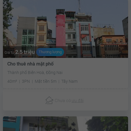
2.5 triệu
Thương lượng
Giá từ
Cho thuê nhà mặt phố
Thành phố Biên Hoà, Đồng Nai
40m²
3PN
Mặt tiền 5m
Tây Nam
Chưa có
ưu đãi