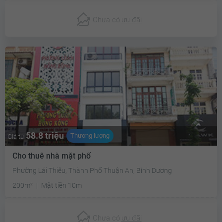
Chưa có
ưu đãi
58.8 triệu
Thương lượng
Giá từ
Cho thuê nhà mặt phố
Phường Lái Thiêu, Thành Phố Thuận An, Bình Dương
200m²
Mặt tiền 10m
Chưa có
ưu đãi