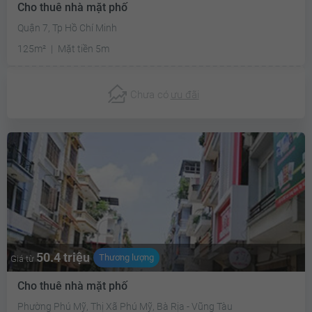
Cho thuê nhà mặt phố
Quận 7, Tp Hồ Chí Minh
125m²
Mặt tiền 5m
Chưa có
ưu đãi
50.4 triệu
Thương lượng
Giá từ
Cho thuê nhà mặt phố
Phường Phú Mỹ, Thị Xã Phú Mỹ, Bà Rịa - Vũng Tàu