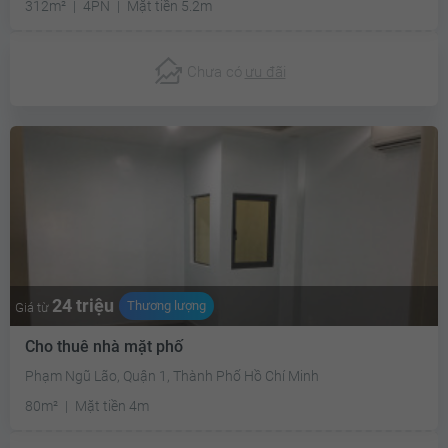
312m²
4PN
Mặt tiền 5.2m
Chưa có
ưu đãi
24 triệu
Thương lượng
Giá từ
Cho thuê nhà mặt phố
Phạm Ngũ Lão, Quận 1, Thành Phố Hồ Chí Minh
80m²
Mặt tiền 4m