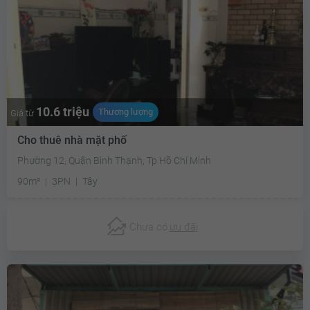
10.6 triệu
Thương lượng
Giá từ
Cho thuê nhà mặt phố
Phường 12, Quận Bình Thạnh, Tp Hồ Chí Minh
90m²
3PN
Tây
Chưa có
ưu đãi