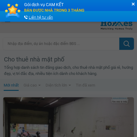
✕
Gói dịch vụ CAM KẾT
Cộng đồng Môi giới bPRO
BÁN ĐƯỢC NHÀ TRONG 3 THÁNG
Liên hệ tư vấn
Nhập địa điểm, dự án hoặc đặc điểm BĐS ...
Cho thuê nhà mặt phố
Tổng hợp danh sách tin đăng giao dịch, cho thuê nhà mặt phố giá rẻ, hướng
đẹp, vị trí đắc địa, nhiều tiện ích dành cho khách hàng.
Mới nhất
Giá cao
Diện tích lớn
Tin đã xem