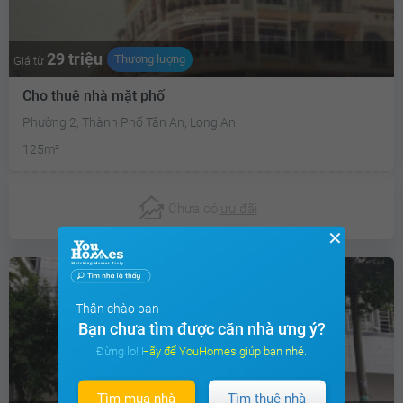
29 triệu
Thương lượng
Giá từ
Cho thuê nhà mặt phố
Phường 2, Thành Phố Tân An, Long An
125m²
Chưa có
ưu đãi
✕
Thân chào bạn
Bạn chưa tìm được căn nhà ưng ý?
Đừng lo! Hãy để YouHomes giúp bạn nhé.
Tìm mua nhà
Tìm thuê nhà