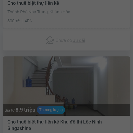
Cho thuê biệt thự liền kề
Thành Phố Nha Trang, Khánh Hòa
300m²
4PN
Chưa có
ưu đãi
8.9 triệu
Thương lượng
Giá từ
Cho thuê biệt thự liền kề Khu đô thị Lộc Ninh
Singashine