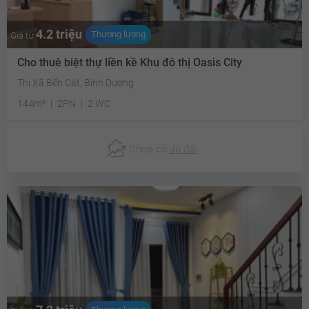
4.2 triệu
Thương lượng
Giá từ
Cho thuê biệt thự liền kề Khu đô thị Oasis City
Thị Xã Bến Cát, Bình Dương
144m²
2PN
2 WC
Chưa có
ưu đãi