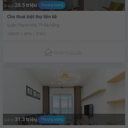
28.5 triệu
Thương lượng
Giá từ
Cho thuê biệt thự liền kề
Quận Thanh Khê, TP Đà Nẵng
100m²
4PN
5 WC
Chưa có
ưu đãi
31.3 triệu
Thương lượng
Giá từ