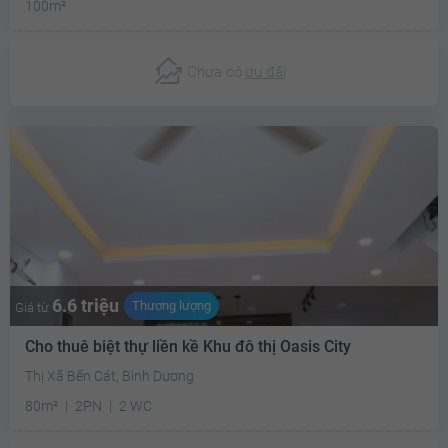
100m²
Chưa có
ưu đãi
6.6 triệu
Thương lượng
Giá từ
Cho thuê biệt thự liền kề Khu đô thị Oasis City
Thị Xã Bến Cát, Bình Dương
80m²
2PN
2 WC