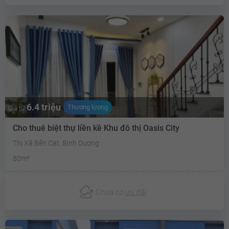
6.4 triệu
Thương lượng
Giá từ
Cho thuê biệt thự liền kề Khu đô thị Oasis City
Thị Xã Bến Cát, Bình Dương
80m²
Chưa có
ưu đãi