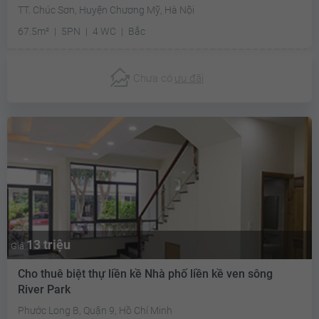
TT. Chúc Sơn, Huyện Chương Mỹ, Hà Nội
67.5m²
5PN
4 WC
Bắc
Chưa có
ưu đãi
13 triệu
Giá
Cho thuê biệt thự liền kề Nhà phố liền kề ven sông
River Park
Phước Long B, Quận 9, Hồ Chí Minh