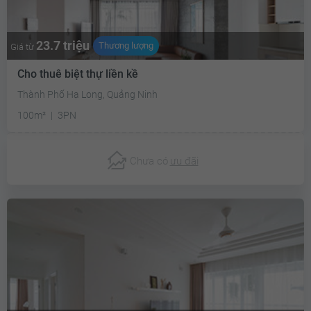
23.7 triệu
Thương lượng
Giá từ
Cho thuê biệt thự liền kề
Thành Phố Hạ Long, Quảng Ninh
100m²
3PN
Chưa có
ưu đãi