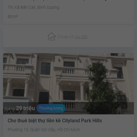
Thị Xã Bến Cát, Bình Dương
80m²
Chưa có
ưu đãi
29 triệu
Thương lượng
Giá từ
Cho thuê biệt thự liền kề Cityland Park Hills
Phường 10, Quận Gò Vấp, Hồ Chí Minh