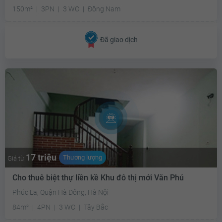
150m²
3PN
3 WC
Đông Nam
Đã giao dịch
17 triệu
Thương lượng
Giá từ
Cho thuê biệt thự liền kề Khu đô thị mới Văn Phú
Phúc La, Quận Hà Đông, Hà Nội
84m²
4PN
3 WC
Tây Bắc