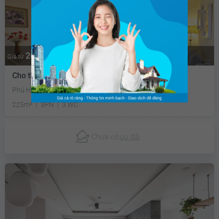
20.2 triệu
Thương lượng
Giá từ
Cho thuê biệt thự liền kề
Phú Hữu, Quận 9, Tp Hồ Chí Minh
225m²
3PN
3 WC
Chưa có
ưu đãi