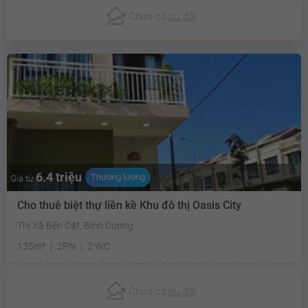
Chưa có
ưu đãi
6.4 triệu
Thương lượng
Giá từ
Cho thuê biệt thự liền kề Khu đô thị Oasis City
Thị Xã Bến Cát, Bình Dương
135m²
2PN
2 WC
Chưa có
ưu đãi