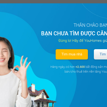
THÂN CHÀO BẠ
BẠN CHƯA TÌM ĐƯỢC CĂN
Đừng lo! Hãy để YouHomes giú
Tìm mua nhà
Tìm 
Hàng ngày, có hơn
+2.600
bất động sản m
bán/cho thuê trên nền tảng Y