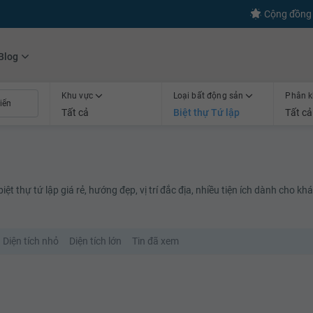
s
+600
Kết nối thành công
Cộng đồng 
Blog
Khu vực
Loại bất động sản
Phân k
Tất cả
Biệt thự Tứ lập
Tất cả
ệt thự tứ lập giá rẻ, hướng đẹp, vị trí đắc địa, nhiều tiện ích dành cho kh
Diện tích nhỏ
Diện tích lớn
Tin đã xem