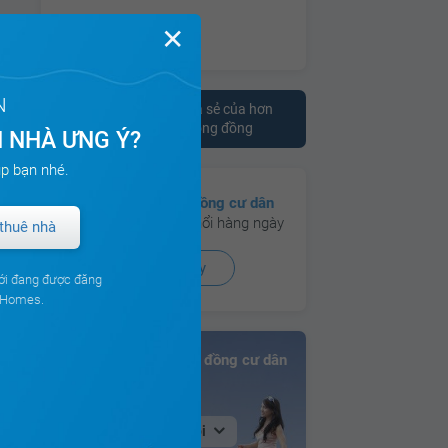
✕
N
Tham khảo ý kiến chia sẻ của hơn
10.000 cư dân trên cộng đồng
 NHÀ ƯNG Ý?
p bạn nhé.
Có hơn
130 cộng đồng cư dân
đang hoạt động sôi nổi hàng ngày
thuê nhà
Xem ngay
ới đang được đăng
ouHomes.
Bảng xếp hạng Cộng đồng cư dân
Tại Hà Nội