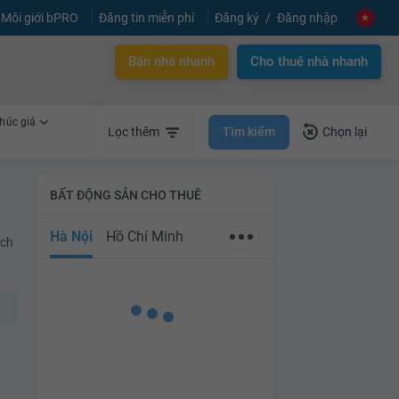
Môi giới bPRO
Đăng tin miễn phí
Đăng ký
Đăng nhập
✕
Gói dịch vụ CAM KẾT
CHO THUÊ ĐƯỢC NHÀ TRONG 2 THÁNG
Bán nhà nhanh
Cho thuê nhà nhanh
Liên hệ tư vấn
húc giá
Tìm kiếm
Lọc thêm
Chọn lại
BẤT ĐỘNG SẢN CHO THUÊ
Hà Nội
Hồ Chí Minh
ách