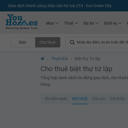
+75.000
Tin đăng mới hàng tháng
+10.000
Thành viên Youhomer
Mua
Thuê
Dự án
Dịch vụ
Bán
Cho thuê
›
Thuê nhà
›
Biệt thự Tứ lập
Cho thuê biệt thự tứ lập
Tổng hợp danh sách tin đăng giao dịch, cho thuê bi
hàng.
Ưu tiên xem:
Mới nhất
Giá cao
Giá thấp