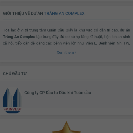
Giàn phơi thông minh
Máy giặt
GIỚI THIỆU VỀ DỰ ÁN
TRÀNG AN COMPLEX
Kho chứa đồ
Đèn ốp trần nhà tắm
Chắn ban công
Lưới an toàn
Tọa lạc ở vị trí trung tâm Quận Cầu Giấy là khu vực có dân trí cao, dự án
Cửa nhôm kính
Đèn ốp trần ban công
Tràng An Complex
tập trung đầy đủ cơ sở hạ tầng kĩ thuật, tiện ích an sinh
xã hội, tiếp cận dễ dàng các bệnh viện lớn như Viện E, Bệnh viện Nhi TW,
Bệnh viện 354; các trường học uy tín chất lượng cao như ĐH Quốc Gia Hà
Xem thêm
Nội, ĐH Thương Mại, Sân Khấu Điện Ảnh, Trường Tiểu học Nghĩa Tân, THCS
Lê Quý Đôn…
CHỦ ĐẦU TƯ
Các siêu thị, công viên lớn (Thủ Lệ, Nghĩa Đô) hay các khu vui chơi, giải trí,
thể dục thể thao cùng trung tâm chăm sóc sức khỏe gần dự án mang đến
Công ty CP Đầu tư Dầu khí Toàn cầu
cuộc sống tiện lợi và thoải mái.
Chỉ cách Hồ Tây gần 1,2 km nên cư dân có thể dễ dàng ngắm toàn cảnh
thành phố và tận hưởng gió mát trong lành.