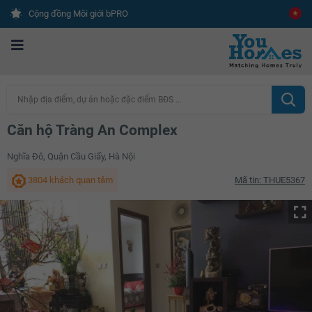
Cộng đồng Môi giới bPRO
Nhập địa điểm, dự án hoặc đặc điểm BĐS ...
Căn hộ Tràng An Complex
Nghĩa Đô, Quận Cầu Giấy, Hà Nội
3804 khách quan tâm
Mã tin: THUE5367