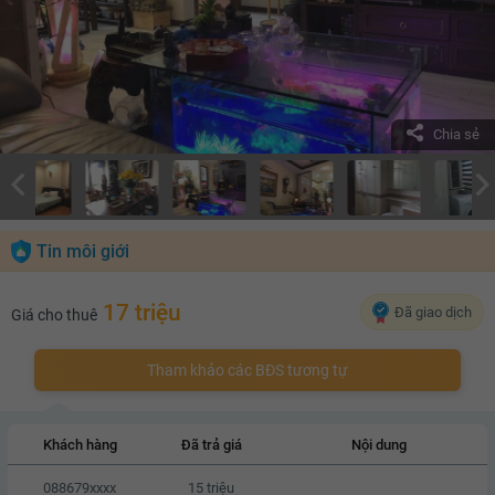
Chia sẻ
Tin môi giới
17 triệu
Đã giao dịch
Giá cho thuê
Tham khảo các BĐS tương tự
Khách hàng
Đã trả giá
Nội dung
088679xxxx
15 triệu