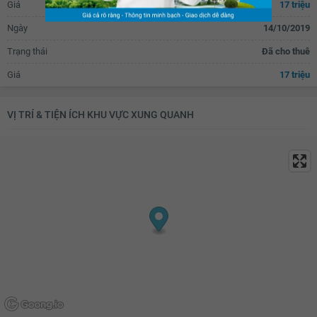
Giá
17 triệu
Lò nướng
Tủ bếp
Ngày
14/10/2019
Máy rửa bát
Bồn rửa bát đơn
Trạng thái
Đã cho thuê
Bồn rửa bát đôi
Bàn ăn
Giá
17 triệu
Bàn sơ chế thức ăn
Máy hút mùi
Bồn tắm
Vách kính nhà tắm
VỊ TRÍ & TIỆN ÍCH KHU VỰC XUNG QUANH
Vòi hoa sen
Toilet
Quạt thông gió
Bồn rửa mặt
Lò sưởi
Tủ đựng sách
Kệ trang trí
Rèm
Kệ để đồ
Máy hút bụi
TV
Bộ sofa
Bàn uống nước
Thiết bị âm thanh
Đèn chùm
Bàn thờ/tủ thờ
Tủ giầy
Đèn ốp trần phòng khách