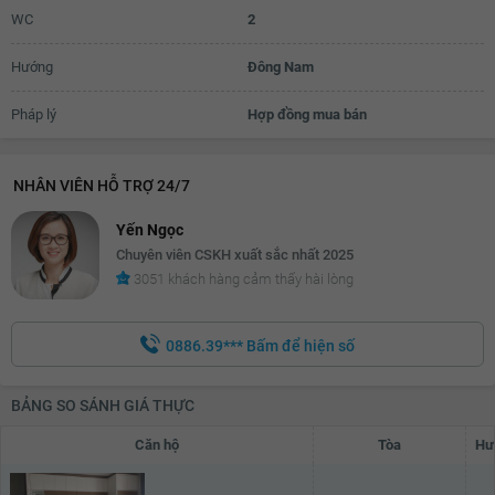
WC
2
Hướng
Đông Nam
Pháp lý
Hợp đồng mua bán
NHÂN VIÊN HỖ TRỢ 24/7
Yến Ngọc
Chuyên viên CSKH xuất sắc nhất 2025
3051 khách hàng cảm thấy hài lòng
0886.39***
Bấm để hiện số
BẢNG SO SÁNH GIÁ THỰC
Căn hộ
Tòa
Hư