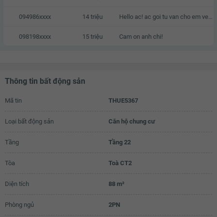
094986xxxx
14 triệu
Hello ac! ac goi tu van cho em ve can o nay voi a, em cam on.
098198xxxx
15 triệu
Cam on anh chi!
Thông tin bất động sản
Mã tin
THUE5367
Loại bất động sản
Căn hộ chung cư
Tầng
Tầng 22
Tòa
Toà CT2
Diện tích
88 m²
Phòng ngủ
2PN