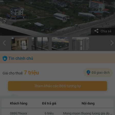
Chia sẻ
Tin chính chủ
7 triệu
Đã giao dịch
Giá cho thuê
Tham khảo các BĐS tương tự
Khách hàng
Đã trả giá
Nội dung
088679xxxx
6 triệu
Mong muon thuong luong gia do gia dinh cung da co san do dac