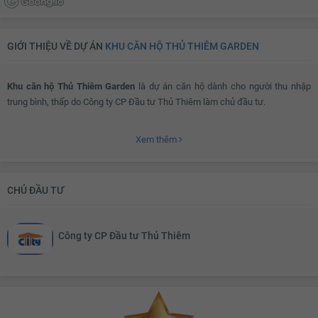
GIỚI THIỆU VỀ DỰ ÁN
KHU CĂN HỘ THỦ THIÊM GARDEN
Khu căn hộ Thủ Thiêm Garden
là dự án căn hộ dành cho người thu nhập
trung bình, thấp do Công ty CP Đầu tư Thủ Thiêm làm chủ đầu tư.
Xem thêm
Dự án
Khu căn hộ Thủ Thiêm Garden
được quy hoạch trên khu đất có diện
tích 7.071 m2, trong đó có 2 tòa nhà cao 20 tầng, khối đế 3 tầng dành cho
khu thương mại dịch vụ, từ tầng 4 đến tầng 20 là khu nhà ở. Khu căn hộ tại
CHỦ ĐẦU TƯ
đây được thiết kế với đầy đủ các phòng chức năng phục vụ sinh hoạt của
các thành viên trong gia đình.
Công ty CP Đầu tư Thủ Thiêm
Ngoài ra, diện tích đa dạng từ 48 - 83 m2 và mức giá hợp lý chỉ từ 839
triệu/căn cùng đồng bộ các tiện ích đã góp phần hiện thực hóa giấc mơ sở
hữu một ngôi nhà cho những khách hàng có mức thu nhập thấp.