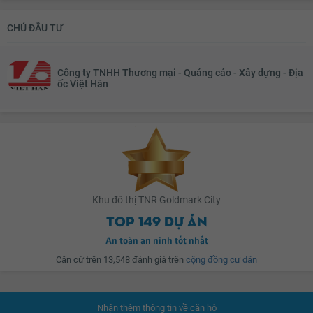
nhiều không gian sinh hoạt cho cả gia đình. Toàn cảnh khu đô thị
Goldmark
City
.
CHỦ ĐẦU TƯ
Goldmark City
có mật độ xây dựng chỉ 23,3%, diện tích dành cho cảnh quan
Công ty TNHH Thương mại - Quảng cáo - Xây dựng - Địa
quảng trường, cây xanh, đường nội bộ, sân bóng, vườn hoa, sân vườn đạt
ốc Việt Hân
48.104m2, đáp ứng tối đa mọi nhu cầu sống và tận hưởng tiện nghi nhất cho
các cư dân hiện đại. Thêm vào đó là một hệ thống tiện ích nội khu ngập tràn
dự án gồm: Trung tâm thương mại, siêu thị, hồ bơi, bệnh viện, trường học,
khu luyện tập thể thao… giúp cư dân có cơ hội trải nghiệm cuộc sống tiện
nghi và thoải mái nhất.
Khu đô thị TNR Goldmark City
Top 149 dự án
An toàn an ninh tốt nhất
Căn cứ trên 13,548 đánh giá trên
cộng đồng cư dân
Nhận thêm thông tin về căn hộ