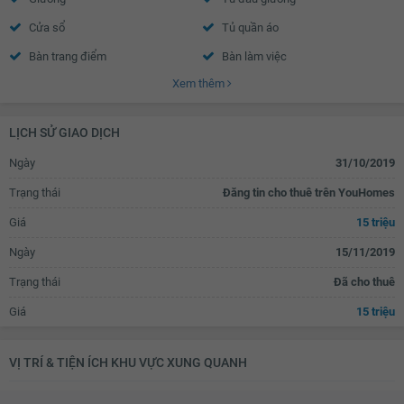
Cửa sổ
Tủ quần áo
Bàn trang điểm
Bàn làm việc
Xem thêm
Bàn học
Đèn ngủ
Tủ âm tường
Bếp từ âm
LỊCH SỬ GIAO DỊCH
Tủ lạnh
Lò nướng
Ngày
31/10/2019
Tủ bếp
Máy rửa bát
Trạng thái
Đăng tin cho thuê trên YouHomes
Bồn rửa bát đôi
Bàn ăn
Giá
15 triệu
Bàn sơ chế thức ăn
Máy hút mùi
Ngày
15/11/2019
Vách kính nhà tắm
Vòi hoa sen
Trạng thái
Đã cho thuê
Toilet
Quạt thông gió
Giá
15 triệu
Bồn rửa mặt
Tủ đựng sách
Kệ trang trí
Rèm
VỊ TRÍ & TIỆN ÍCH KHU VỰC XUNG QUANH
Kệ để đồ
TV
Bộ sofa
Bàn uống nước