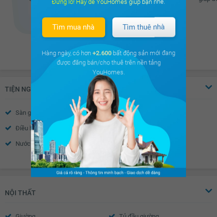
Đừng lo! Hãy để YouHomes giúp bạn nhé.
Xem đầy đủ
Tìm mua nhà
Tìm thuê nhà
Hàng ngày, có hơn
+2.600
bất động sản mới đang
được đăng bán/cho thuê trên nền tảng
YouHomes.
TIỆN NGHI
Sàn gỗ
Sàn đá
Điều hòa
Thiết bị báo cháy
Nước nóng
Trần thạch cao
Xem thêm
Tường sơn bả
Cửa sổ an toàn
Cửa khung nhôm kính
Chuông điện
Cửa gỗ công nghiệp
Rèm gỗ
NỘI THẤT
Giường
Tủ đầu giường