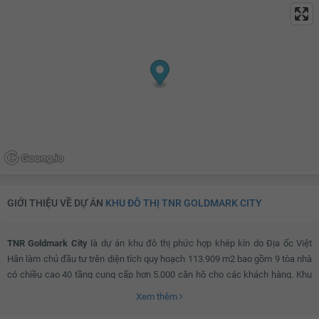
Tủ giầy
Đèn ốp trần phòng khách
Giàn phơi thông minh
Máy giặt
Đèn ốp trần nhà tắm
Chắn ban công
Lưới an toàn
Cửa nhôm kính
Đèn ốp trần ban công
GIỚI THIỆU VỀ DỰ ÁN
KHU ĐÔ THỊ TNR GOLDMARK CITY
TNR Goldmark City
là dự án khu đô thị phức hợp khép kín do Địa ốc Việt
Hân làm chủ đầu tư trên diện tích quy hoạch 113.909 m2 bao gồm 9 tòa nhà
có chiều cao 40 tầng cung cấp hơn 5.000 căn hộ cho các khách hàng. Khu
căn hộ tại đây có thiết kế không gian rộng mở, có tầm nhìn trên cao đẹp với
Xem thêm
nhiều cửa sổ và hạn chế tối đa vách ngăn giúp tiết kiệm diện tích và tạo