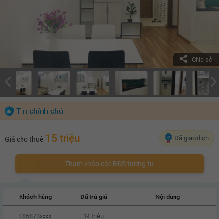
Chia sẻ
Tin chính chủ
15 triệu
Đã giao dịch
Giá cho thuê
Tham khảo các BĐS tương tự
Khách hàng
Đã trả giá
Nội dung
085873xxxx
14 triệu