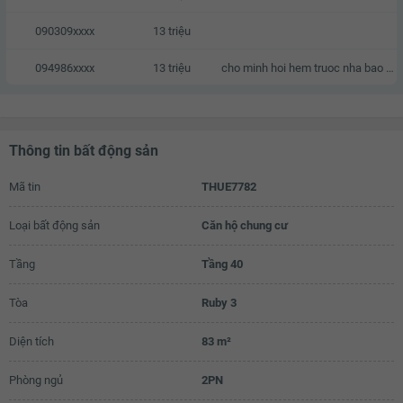
090309xxxx
13 triệu
094986xxxx
13 triệu
cho minh hoi hem truoc nha bao nhieu met, neu duoc hen gap den xem nha vao T7 & CN
Thông tin bất động sản
Mã tin
THUE7782
Loại bất động sản
Căn hộ chung cư
Tầng
Tầng 40
Tòa
Ruby 3
Diện tích
83 m²
Phòng ngủ
2PN