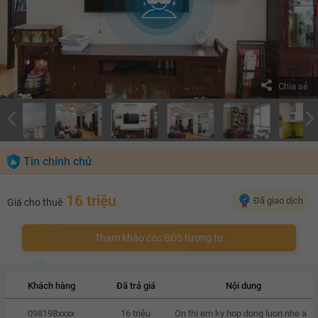
Chia sẻ
Tin chính chủ
16 triệu
Đã giao dịch
Giá cho thuê
Tham khảo các BĐS tương tự
Khách hàng
Đã trả giá
Nội dung
098198xxxx
16 triệu
On thi em ky hop dong luon nhe a