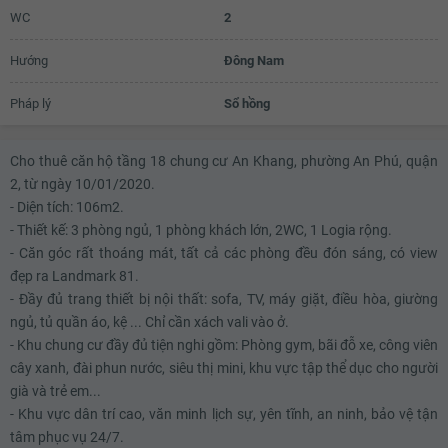
WC
2
Hướng
Đông Nam
Pháp lý
Sổ hồng
Cho thuê căn hộ tầng 18 chung cư An Khang, phường An Phú, quận
2, từ ngày 10/01/2020.
- Diện tích: 106m2.
- Thiết kế: 3 phòng ngủ, 1 phòng khách lớn, 2WC, 1 Logia rộng.
- Căn góc rất thoáng mát, tất cả các phòng đều đón sáng, có view
đẹp ra Landmark 81.
- Đầy đủ trang thiết bị nội thất: sofa, TV, máy giặt, điều hòa, giường
ngủ, tủ quần áo, kệ ... Chỉ cần xách vali vào ở.
- Khu chung cư đầy đủ tiện nghi gồm: Phòng gym, bãi đỗ xe, công viên
cây xanh, đài phun nước, siêu thị mini, khu vực tập thể dục cho người
già và trẻ em...
- Khu vực dân trí cao, văn minh lịch sự, yên tĩnh, an ninh, bảo vệ tận
tâm phục vụ 24/7.