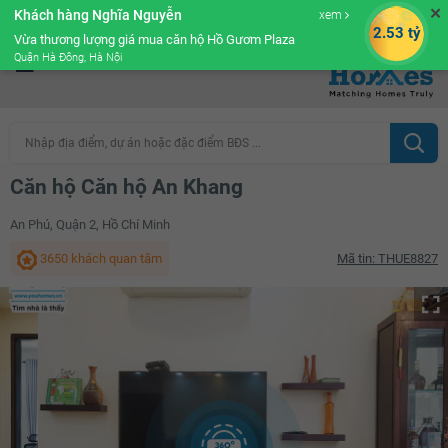
✕
Khách hàng Nghĩa Nguyễn
xem
Cộng đồng Môi giới bPRO
2.53 tỷ
Vừa thương lượng giá mua căn hộ Hồ Gươm Plaza
Quận Hà Đông, Hà Nội
Nhập địa điểm, dự án hoặc đặc điểm BĐS ...
Căn hộ Căn hộ An Khang
An Phú, Quận 2, Hồ Chí Minh
3650 khách quan tâm
Mã tin: THUE8827