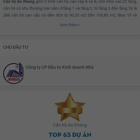
Căn hộ An Khang
gồm 2 khối căn hộ cao cấp A và B, mỗi khối cao 22 tầng,
căn hộ có khu thương mại nằm ở tầng 1 và tầng 2, từ tầng 3 đến tầng 18 là
288 căn hộ cao cấp có diện tích từ 90,20 m2 đến 105,80 m2, tầng 19 và
tầng 20 là 16 căn Penthouse, diện tích mỗi căn từ 195,3 m2 đến 206,7 m2.
Xem thêm
Các căn hộ được bố trí hợp lí, đáp ứng được mọi nhu cầu sống và sinh hoạt
CHỦ ĐẦU TƯ
của các gia đình. Căn hộ có hệ thống phòng cháy chữa cháy, hệ thống điện
dự phòng, an ninh bảo vệ 24/24. Bên cạnh đó, căn hộ còn sở hữu các tiện
ích nội khu như: Phòng tập Gym, siêu thị, nhà hàng.
Công ty CP Đầu tư Kinh doanh Nhà
Căn hộ An Khang
Top 63 dự án