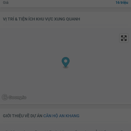
Giá
16 triệu
Bộ sofa
Bàn uống nước
Thiết bị âm thanh
Đèn chùm
VỊ TRÍ & TIỆN ÍCH KHU VỰC XUNG QUANH
Bàn thờ/tủ thờ
Tủ giầy
Đèn ốp trần phòng khách
Máy giặt
Kho chứa đồ
Đèn ốp trần nhà tắm
Chắn ban công
Lưới an toàn
Cửa nhôm kính
Đèn ốp trần ban công
GIỚI THIỆU VỀ DỰ ÁN
CĂN HỘ AN KHANG