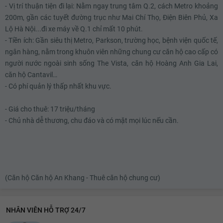
- Vị trí thuận tiện đi lại: Nằm ngay trung tâm Q.2, cách Metro khoảng
200m, gần các tuyết đường trục như Mai Chí Thọ, Điện Biên Phủ, Xa
Lộ Hà Nội...đi xe máy về Q.1 chỉ mất 10 phút.
- Tiền ích: Gần siêu thị Metro, Parkson, trường học, bệnh viện quốc tế,
ngân hàng, nằm trong khuôn viên những chung cư căn hộ cao cấp có
người nước ngoài sinh sống The Vista, căn hộ Hoàng Anh Gia Lai,
căn hộ Cantavil…
- Có phí quản lý thấp nhất khu vực.
- Giá cho thuê: 17 triệu/tháng
- Chủ nhà dễ thương, chu đáo và có mặt mọi lúc nếu cần.
(Căn hộ Căn hộ An Khang - Thuê căn hộ chung cư)
NHÂN VIÊN HỖ TRỢ 24/7