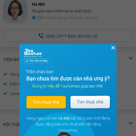
Hà Nhi
Chuyên viên CSKH ưu tú nhất 2025
2887 khách hàng cảm thấy hài lòng
0886.39***
Bấm để hiện số
✕
TIỆN NGHI
Thân chào bạn
Sàn gỗ
Sàn đá
Bạn chưa tìm được căn nhà ưng ý?
Điều hòa
Thiết bị báo cháy
Đừng lo! Hãy để YouHomes giúp bạn nhé.
Camera an ninh
Wifi
Tìm mua nhà
Tìm thuê nhà
Xem thêm
Truyền hình Cáp
Nước nóng
Trần thạch cao
Điều hòa trung tâm
Hàng ngày, có hơn
+2.600
bất động sản mới đang
Cửa sổ an toàn
Bồn hoa cây cảnh
được đăng bán/cho thuê trên nền tảng
NỘI THẤT
YouHomes.
Gỗ ốp trần
Cửa gỗ tự nhiên