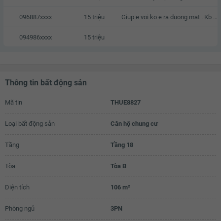
096887xxxx
15 triệu
Giup e voi ko e ra duong mat . Kb zalo e voi a
094986xxxx
15 triệu
Thông tin bất động sản
Mã tin
THUE8827
Loại bất động sản
Căn hộ chung cư
Tầng
Tầng 18
Tòa
Tòa B
Diện tích
106 m²
Phòng ngủ
3PN