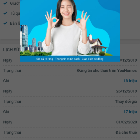
Giường
Cửa sổ
Cửa gỗ công nghiệp
Vòi nước thông minh
Tủ quần áo
Bàn trang điểm
Rèm gỗ
Rèm inox
Bàn làm việc
Bàn học
Xem thêm
Đèn ngủ
Tủ âm tường
Bếp gas dương
Bếp từ âm
LỊCH SỬ GIAO DỊCH
Bếp hồng ngoại âm
Tủ lạnh
Ngày
19/12/2019
Tủ bếp
Bồn rửa bát đơn
Trạng thái
Đăng tin cho thuê trên YouHomes
Bồn rửa bát đôi
Bàn ăn
Giá
18 triệu
Bàn sơ chế thức ăn
Máy hút mùi
Ngày
26/12/2019
Bồn tắm
Vách kính nhà tắm
Trạng thái
Thay đổi giá
Vòi hoa sen
Toilet
Giá
17 triệu
Quạt thông gió
Bồn rửa mặt
Ngày
01/02/2020
Tủ đựng sách
Rèm
Trạng thái
Đã cho thuê
Kệ để đồ
TV