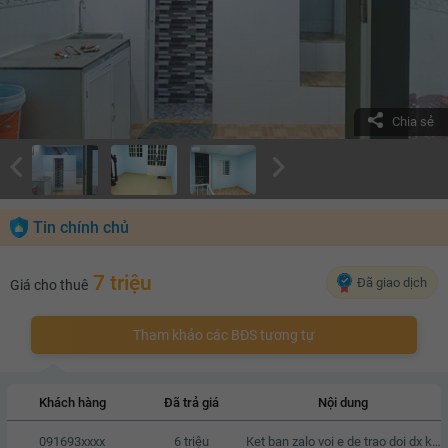
Chia sẻ
Tin chính chủ
7 triệu
Đã giao dịch
Giá cho thuê
Tham khảo các BĐS tương tự
Khách hàng
Đã trả giá
Nội dung
091693xxxx
6 triệu
Ket ban zalo voi e de trao doi dx k a