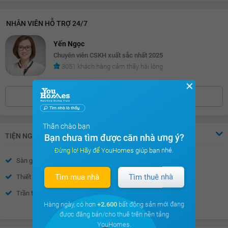
NHÂN VIÊN HỖ TRỢ 24/7
Yến Ngọc
Chuyên viên CSKH xuất sắc nhất 2025
3051 khách hàng cảm thấy hài lòng
✕
0886.39***
Bấm để hiện số
Thân chào bạn
TIỆN NGHI
Bạn chưa tìm được căn nhà ưng ý?
Đừng lo! Hãy để YouHomes giúp bạn nhé.
Sàn gỗ
Sàn đá
Tìm mua nhà
Tìm thuê nhà
Thiết bị báo cháy
Nước nóng
Trần thạch cao
Tường sơn bả
Hàng ngày, có hơn
+2.600
bất động sản mới đang
Xem thêm
Cửa sổ an toàn
Cửa khung nhôm kính
được đăng bán/cho thuê trên nền tảng
YouHomes.
Chuông điện
Cửa gỗ công nghiệp