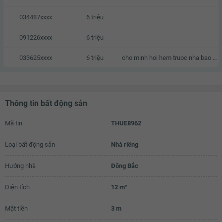
034487xxxx
6 triệu
091226xxxx
6 triệu
033625xxxx
6 triệu
cho minh hoi hem truoc nha bao nhieu met, neu duoc hen gap den xem nha vao T7 & CN
Thông tin bất động sản
Mã tin
THUE8962
Loại bất động sản
Nhà riêng
Hướng nhà
Đông Bắc
Diện tích
12 m²
Mặt tiền
3 m