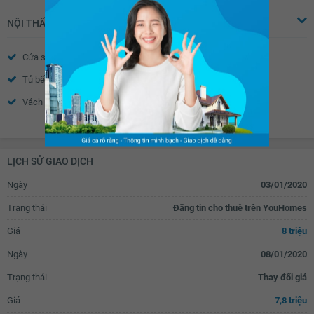
NỘI THẤT
Cửa sổ
Tủ âm tường
Tủ bếp
Máy rửa bát
Vách kính nhà tắm
Toilet
Xem thêm
Quạt thông gió
Bồn rửa mặt
Chắn ban công
LỊCH SỬ GIAO DỊCH
Ngày
03/01/2020
Trạng thái
Đăng tin cho thuê trên YouHomes
Giá
8 triệu
Ngày
08/01/2020
Trạng thái
Thay đổi giá
Giá
7,8 triệu