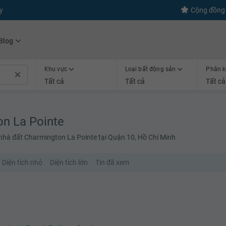
s
+600
Kết nối thành công
Cộng đồng 
Blog
Khu vực
Loại bất động sản
Phân k
Tất cả
Tất cả
Tất cả
on La Pointe
 nhà đất Charmington La Pointe tại Quận 10, Hồ Chí Minh
Diện tích nhỏ
Diện tích lớn
Tin đã xem