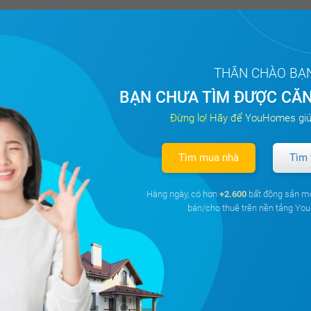
THÂN CHÀO BẠ
BẠN CHƯA TÌM ĐƯỢC CĂN
Đừng lo! Hãy để YouHomes giú
Tìm mua nhà
Tìm 
Hàng ngày, có hơn
+2.600
bất động sản m
bán/cho thuê trên nền tảng Y