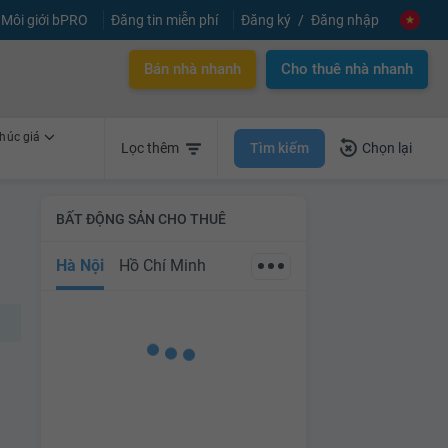
Môi giới bPRO
Đăng tin miễn phí
Đăng ký
Đăng nhập
Bán nhà nhanh
Cho thuê nhà nhanh
húc giá
Tìm kiếm
Lọc thêm
Chọn lại
BẤT ĐỘNG SẢN CHO THUÊ
Hà Nội
Hồ Chí Minh