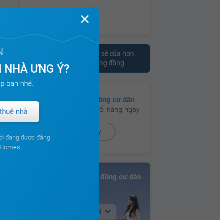
✕
N
Tham khảo ý kiến chia sẻ của hơn
10.000 cư dân trên cộng đồng
 NHÀ ƯNG Ý?
p bạn nhé.
Có hơn
130 cộng đồng cư dân
đang hoạt động sôi nổi hàng ngày
thuê nhà
Xem ngay
ới đang được đăng
ouHomes.
Bảng xếp hạng Cộng đồng cư dân
Tại Hà Nội