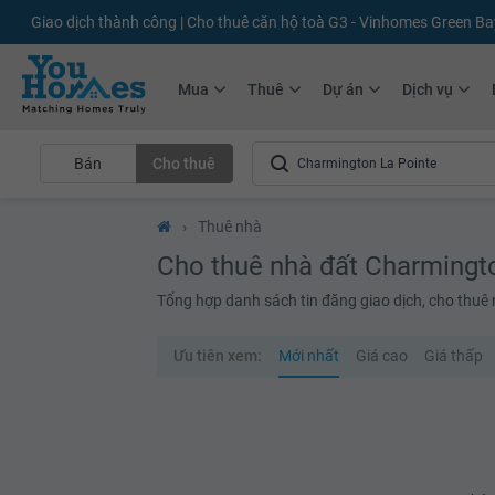
+75.000
Tin đăng mới hàng tháng
+10.000
Thành viên Youhomer
Mua
Thuê
Dự án
Dịch vụ
Bán
Cho thuê
›
Thuê nhà
Cho thuê nhà đất Charmingt
Tổng hợp danh sách tin đăng giao dịch, cho thuê
Ưu tiên xem:
Mới nhất
Giá cao
Giá thấp