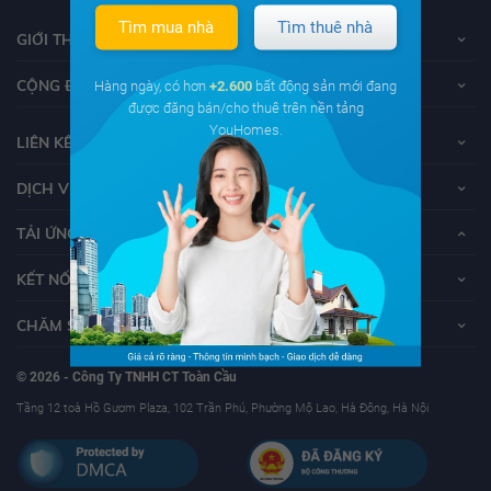
Tìm mua nhà
Tìm thuê nhà
GIỚI THIỆU VỀ YOUHOMES
CỘNG ĐỒNG YOUHOMERS
Hàng ngày, có hơn
+2.600
bất động sản mới đang
được đăng bán/cho thuê trên nền tảng
YouHomes.
LIÊN KẾT
DỊCH VỤ KHÁCH HÀNG
TẢI ỨNG DỤNG YOUHOMES
KẾT NỐI VỚI YOUHOMES
CHĂM SÓC KHÁCH HÀNG
© 2026 - Công Ty TNHH CT Toàn Cầu
Tầng 12 toà Hồ Gươm Plaza, 102 Trần Phú, Phường Mộ Lao, Hà Đông, Hà Nội