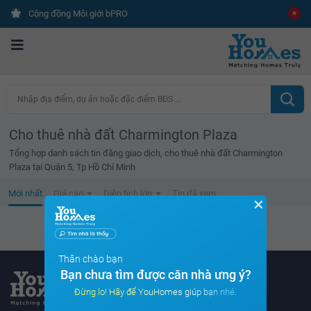
Cộng đồng Môi giới bPRO
Nhập địa điểm, dự án hoặc đặc điểm BĐS ...
Cho thuê nhà đất Charmington Plaza
Tổng hợp danh sách tin đăng giao dịch, cho thuê nhà đất Charmington
Plaza tại Quận 5, Tp Hồ Chí Minh
Mới nhất
Giá cao
Diện tích lớn
Tin đã xem
✕
Không tìm thấy tin bất động sản nào
Thân chào bạn
Bạn chưa tìm được căn nhà ưng ý?
Đừng lo! Hãy để YouHomes giúp bạn nhé.