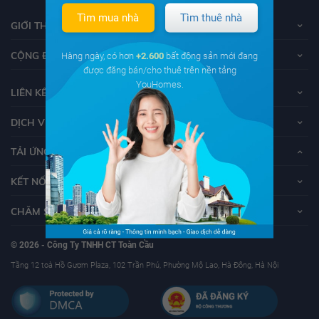
Tìm mua nhà
Tìm thuê nhà
GIỚI THIỆU VỀ YOUHOMES
CỘNG ĐỒNG YOUHOMERS
Hàng ngày, có hơn
+2.600
bất động sản mới đang
được đăng bán/cho thuê trên nền tảng
YouHomes.
LIÊN KẾT
DỊCH VỤ KHÁCH HÀNG
TẢI ỨNG DỤNG YOUHOMES
KẾT NỐI VỚI YOUHOMES
CHĂM SÓC KHÁCH HÀNG
© 2026 - Công Ty TNHH CT Toàn Cầu
Tầng 12 toà Hồ Gươm Plaza, 102 Trần Phú, Phường Mộ Lao, Hà Đông, Hà Nội