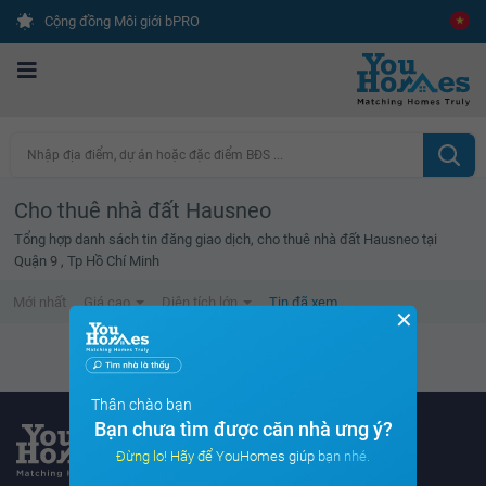
Cộng đồng Môi giới bPRO
Nhập địa điểm, dự án hoặc đặc điểm BĐS ...
Cho thuê nhà đất Hausneo
Tổng hợp danh sách tin đăng giao dịch, cho thuê nhà đất Hausneo tại
Quận 9 , Tp Hồ Chí Minh
Mới nhất
Giá cao
Diện tích lớn
Tin đã xem
✕
Danh sách tin đã xem trống
Thân chào bạn
Bạn chưa tìm được căn nhà ưng ý?
Đừng lo! Hãy để YouHomes giúp bạn nhé.