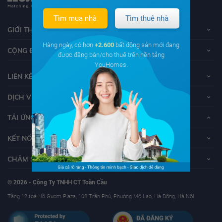
Tìm mua nhà
Tìm thuê nhà
GIỚI THIỆU VỀ YOUHOMES
Hàng ngày, có hơn
+2.600
bất động sản mới đang
CỘNG ĐỒNG YOUHOMERS
được đăng bán/cho thuê trên nền tảng
YouHomes.
LIÊN KẾT
DỊCH VỤ KHÁCH HÀNG
TẢI ỨNG DỤNG YOUHOMES
KẾT NỐI VỚI YOUHOMES
CHĂM SÓC KHÁCH HÀNG
© 2026 - Công Ty TNHH CT Toàn Cầu
Tầng 12 toà Hồ Gươm Plaza, 102 Trần Phú, Phường Mộ Lao, Hà Đông, Hà Nội