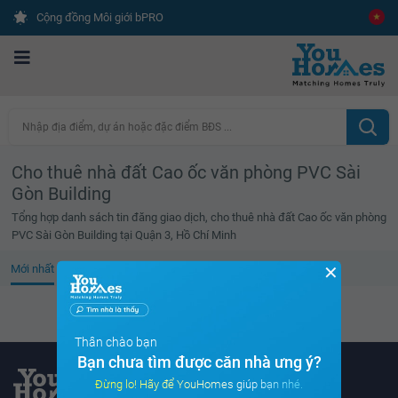
Cộng đồng Môi giới bPRO
Nhập địa điểm, dự án hoặc đặc điểm BĐS ...
Cho thuê nhà đất Cao ốc văn phòng PVC Sài
Gòn Building
Tổng hợp danh sách tin đăng giao dịch, cho thuê nhà đất Cao ốc văn phòng
PVC Sài Gòn Building tại Quận 3, Hồ Chí Minh
✕
Mới nhất
Giá cao
Diện tích lớn
Tin đã xem
Không tìm thấy tin bất động sản nào
Thân chào bạn
Bạn chưa tìm được căn nhà ưng ý?
Đừng lo! Hãy để YouHomes giúp bạn nhé.