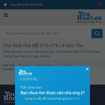
Cộng đồng Môi giới bPRO
Nhập địa điểm, dự án hoặc đặc điểm BĐS ...
Cho thuê nhà đất CT5-CT6 Lê Đức Thọ
Tổng hợp danh sách tin đăng giao dịch, cho thuê nhà đất CT5-CT6 Lê Đức
Thọ tại Quận Nam Từ Liêm, Hà Nội
Mới nhất
Giá cao
Diện tích lớn
Tin đã xem
✕
Không tìm thấy tin bất động sản nào
Thân chào bạn
Bạn chưa tìm được căn nhà ưng ý?
Đừng lo! Hãy để YouHomes giúp bạn nhé.