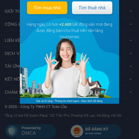
Tìm mua nhà
Tìm thuê nhà
GIỚI THIỆU VỀ YOUHOMES
CỘNG ĐỒNG YOUHOMERS
Hàng ngày, có hơn
+2.600
bất động sản mới đang
được đăng bán/cho thuê trên nền tảng
YouHomes.
LIÊN KẾT
DỊCH VỤ KHÁCH HÀNG
TẢI ỨNG DỤNG YOUHOMES
KẾT NỐI VỚI YOUHOMES
CHĂM SÓC KHÁCH HÀNG
© 2026 - Công Ty TNHH CT Toàn Cầu
Tầng 12 toà Hồ Gươm Plaza, 102 Trần Phú, Phường Mộ Lao, Hà Đông, Hà Nội