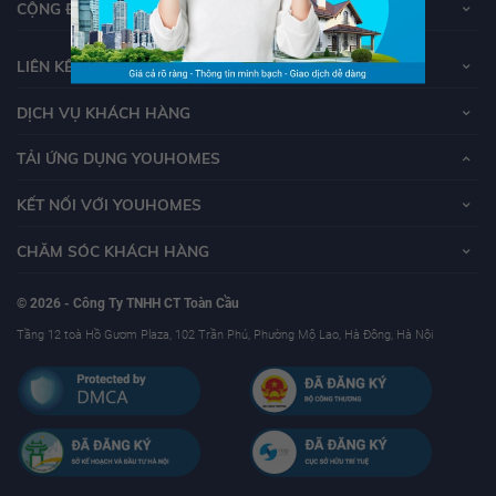
CỘNG ĐỒNG YOUHOMERS
LIÊN KẾT
DỊCH VỤ KHÁCH HÀNG
TẢI ỨNG DỤNG YOUHOMES
KẾT NỐI VỚI YOUHOMES
CHĂM SÓC KHÁCH HÀNG
© 2026 - Công Ty TNHH CT Toàn Cầu
Tầng 12 toà Hồ Gươm Plaza, 102 Trần Phú, Phường Mộ Lao, Hà Đông, Hà Nội