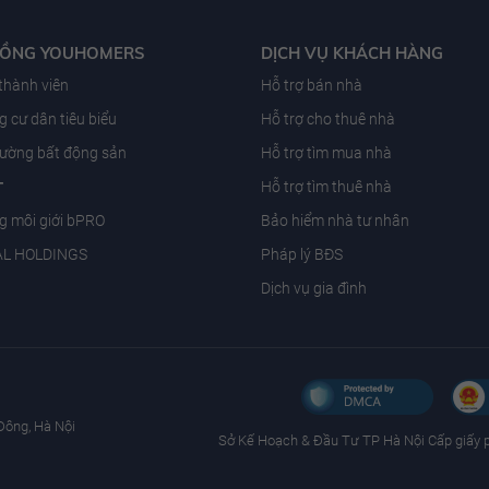
ĐỒNG YOUHOMERS
DỊCH VỤ KHÁCH HÀNG
 thành viên
Hỗ trợ bán nhà
 cư dân tiêu biểu
Hỗ trợ cho thuê nhà
trường bất động sản
Hỗ trợ tìm mua nhà
T
Hỗ trợ tìm thuê nhà
g môi giới bPRO
Bảo hiểm nhà tư nhân
AL HOLDINGS
Pháp lý BĐS
Dịch vụ gia đình
Đông, Hà Nội
Sở Kế Hoạch & Ðầu Tư TP Hà Nội Cấp giấy 