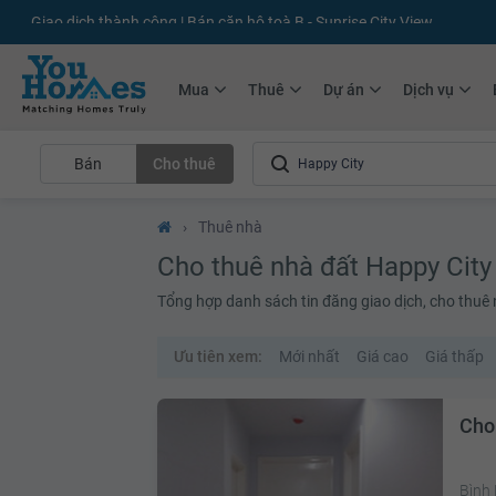
+75.000
Tin đăng mới hàng tháng
+10.000
Thành viên Youhomer
Mua
Thuê
Dự án
Dịch vụ
Bán
Cho thuê
›
Thuê nhà
Cho thuê nhà đất Happy City
Tổng hợp danh sách tin đăng giao dịch, cho thuê
Ưu tiên xem:
Mới nhất
Giá cao
Giá thấp
Cho
Bình