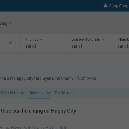
s
+600
Kết nối thành công
Cộng đồng 
Blog
Khu vực
Loại bất động sản
Phân k
Tất cả
Tất cả
Tất cả
 nhà đất Happy City tại Huyện Bình Chánh, Hồ Chí Minh
Diện tích nhỏ
Diện tích lớn
Tin đã xem
 thuê căn hộ chung cư Happy City
 Hưng, Huyện Bình Chánh, Hồ Chí Minh