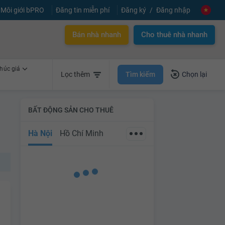
Môi giới bPRO
Đăng tin miễn phí
Đăng ký
Đăng nhập
Bán nhà nhanh
Cho thuê nhà nhanh
húc giá
Tìm kiếm
Lọc thêm
Chọn lại
BẤT ĐỘNG SẢN CHO THUÊ
Hà Nội
Hồ Chí Minh