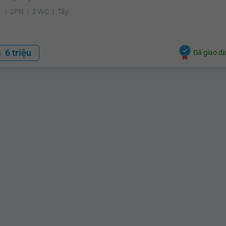
²
2PN
2 WC
Tây
6 triệu
Đã giao dị
á