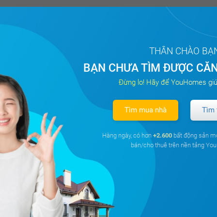
THÂN CHÀO BẠ
BẠN CHƯA TÌM ĐƯỢC CĂN
Đừng lo! Hãy để YouHomes giú
Tìm mua nhà
Tìm 
Hàng ngày, có hơn
+2.600
bất động sản m
bán/cho thuê trên nền tảng Y