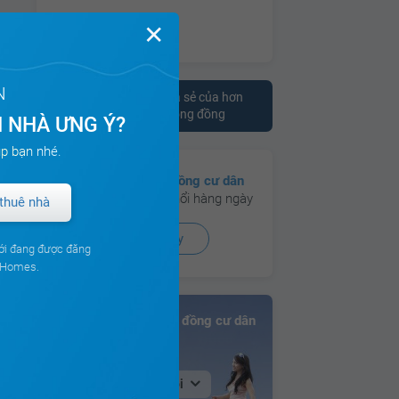
✕
N
Tham khảo ý kiến chia sẻ của hơn
10.000 cư dân trên cộng đồng
 NHÀ ƯNG Ý?
p bạn nhé.
Có hơn
130 cộng đồng cư dân
đang hoạt động sôi nổi hàng ngày
thuê nhà
Xem ngay
ới đang được đăng
ouHomes.
Bảng xếp hạng Cộng đồng cư dân
Tại Hà Nội