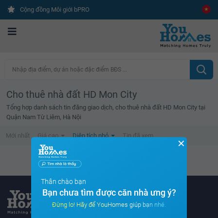
Cộng đồng Môi giới bPRO
Nhập địa điểm, dự án hoặc đặc điểm BĐS ...
Cho thuê nhà đất HD Mon City
Tổng hợp danh sách tin đăng giao dịch, cho thuê nhà đất HD Mon City tại
Quận Nam Từ Liêm, Hà Nội
Mới nhất
Giá cao
Diện tích nhỏ
Tin đã xem
✕
Không tìm thấy tin bất động sản nào
Thân chào bạn
Bạn chưa tìm được căn nhà ưng ý?
Đừng lo! Hãy để YouHomes giúp bạn nhé.