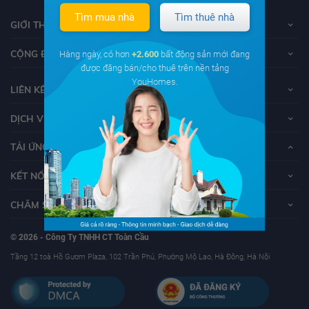
Tìm mua nhà
Tìm thuê nhà
GIỚI THIỆU VỀ YOUHOMES
CỘNG ĐỒNG YOUHOMERS
Hàng ngày, có hơn
+2.600
bất động sản mới đang
được đăng bán/cho thuê trên nền tảng
YouHomes.
LIÊN KẾT
DỊCH VỤ KHÁCH HÀNG
TẢI ỨNG DỤNG YOUHOMES
KẾT NỐI VỚI YOUHOMES
CHĂM SÓC KHÁCH HÀNG
© 2026 - Công Ty TNHH CT Toàn Cầu
Tầng 12 toà Hồ Gươm Plaza, 102 Trần Phú, Phường Mộ Lao, Hà Đông, Hà Nội