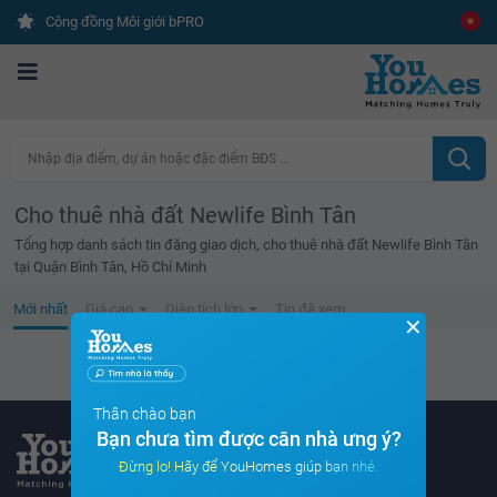
Cộng đồng Môi giới bPRO
Nhập địa điểm, dự án hoặc đặc điểm BĐS ...
Cho thuê nhà đất Newlife Bình Tân
Tổng hợp danh sách tin đăng giao dịch, cho thuê nhà đất Newlife Bình Tân
tại Quận Bình Tân, Hồ Chí Minh
Mới nhất
Giá cao
Diện tích lớn
Tin đã xem
✕
Không tìm thấy tin bất động sản nào
Thân chào bạn
Bạn chưa tìm được căn nhà ưng ý?
Đừng lo! Hãy để YouHomes giúp bạn nhé.