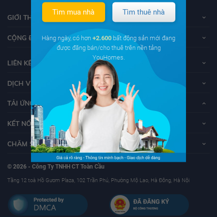
Tìm mua nhà
Tìm thuê nhà
GIỚI THIỆU VỀ YOUHOMES
CỘNG ĐỒNG YOUHOMERS
Hàng ngày, có hơn
+2.600
bất động sản mới đang
được đăng bán/cho thuê trên nền tảng
YouHomes.
LIÊN KẾT
DỊCH VỤ KHÁCH HÀNG
TẢI ỨNG DỤNG YOUHOMES
KẾT NỐI VỚI YOUHOMES
CHĂM SÓC KHÁCH HÀNG
© 2026 - Công Ty TNHH CT Toàn Cầu
Tầng 12 toà Hồ Gươm Plaza, 102 Trần Phú, Phường Mộ Lao, Hà Đông, Hà Nội