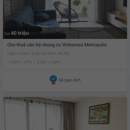
40 triệu
Giá
Cho thuê căn hộ chung cư Vinhomes Metropolis
Ngọc Khánh, Quận Ba Đình, Hà Nội
110m²
3PN
2 WC
Nam
Đã giao dịch