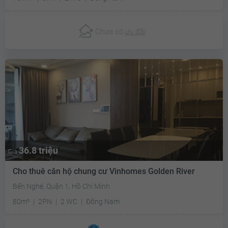
Chưa có
ưu đãi
36.8 triệu
Giá
Cho thuê căn hộ chung cư Vinhomes Golden River
Bến Nghé, Quận 1, Hồ Chí Minh
80m²
2PN
2 WC
Đông Nam