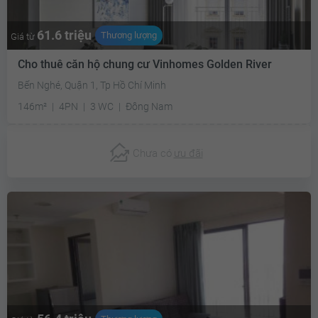
61.6 triệu
Thương lượng
Giá từ
Cho thuê căn hộ chung cư Vinhomes Golden River
Bến Nghé, Quận 1, Tp Hồ Chí Minh
146m²
4PN
3 WC
Đông Nam
Chưa có
ưu đãi