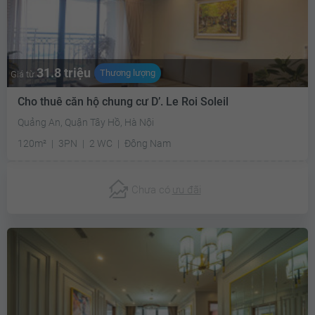
31.8 triệu
Thương lượng
Giá từ
Cho thuê căn hộ chung cư D’. Le Roi Soleil
Quảng An, Quận Tây Hồ, Hà Nội
120m²
3PN
2 WC
Đông Nam
Chưa có
ưu đãi