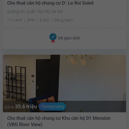
Cho thuê căn hộ chung cư D’. Le Roi Soleil
Quảng An, Quận Tây Hồ, Hà Nội
111.4m²
3PN
2 WC
Đông Nam
Đã giao dịch
35.6 triệu
Thương lượng
Giá từ
Cho thuê căn hộ chung cư Khu căn hộ D1 Mension
(VRG River View)