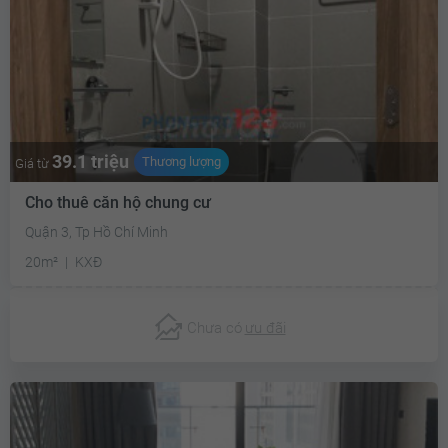
39.1 triệu
Thương lượng
Giá từ
Cho thuê căn hộ chung cư
Quận 3, Tp Hồ Chí Minh
20m²
KXĐ
Chưa có
ưu đãi