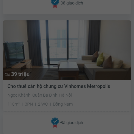
Đã giao dịch
39 triệu
Giá
Cho thuê căn hộ chung cư Vinhomes Metropolis
Ngọc Khánh, Quận Ba Đình, Hà Nội
110m²
3PN
2 WC
Đông Nam
Đã giao dịch