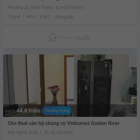
Phường 22, Bình Thạnh, Tp Hồ Chí Minh
134m²
4PN
3 WC
Đông Bắc
Chưa có
ưu đãi
44.8 triệu
Thương lượng
Giá từ
Cho thuê căn hộ chung cư Vinhomes Golden River
Bến Nghé, Quận 1, Tp Hồ Chí Minh