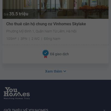
35.5 triệu
Giá
Cho thuê căn hộ chung cư Vinhomes Skylake
Phường Mỹ Đình 1, Quận Nam Từ Liêm, Hà Nội
105m²
3PN
2 WC
Đông Nam
Đã giao dịch
Xem thêm
GIỚI THIỆU VỀ YOUHOMES