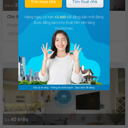
Tìm mua nhà
Tìm thuê nhà
37.3 triệu
Thương lượng
Giá từ
Cho thuê căn hộ chung cư Vinhomes Central Park
Hàng ngày, có hơn
+2.600
bất động sản mới đang
được đăng bán/cho thuê trên nền tảng
Phường 22, Bình Thạnh, Tp Hồ Chí Minh
YouHomes.
100.3m²
3PN
2 WC
Tây Nam
Chưa có
ưu đãi
40 triệu
Giá