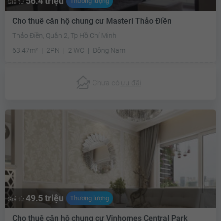
56.4 triệu
Thương lượng
Giá từ
Cho thuê căn hộ chung cư Masteri Thảo Điền
Thảo Điền, Quận 2, Tp Hồ Chí Minh
63.47m²
2PN
2 WC
Đông Nam
Chưa có
ưu đãi
49.5 triệu
Thương lượng
Giá từ
Cho thuê căn hộ chung cư Vinhomes Central Park