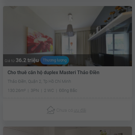
36.2 triệu
Thương lượng
Giá từ
Cho thuê căn hộ duplex Masteri Thảo Điền
Thảo Điền, Quận 2, Tp Hồ Chí Minh
130.26m²
3PN
2 WC
Đông Bắc
Chưa có
ưu đãi