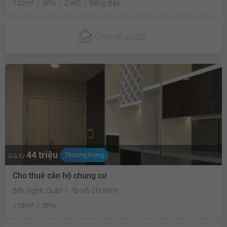
120m²
3PN
2 WC
Đông Bắc
Chưa có
ưu đãi
44 triệu
Thương lượng
Giá từ
Cho thuê căn hộ chung cư
Bến Nghé, Quận 1, Tp Hồ Chí Minh
118m²
3PN