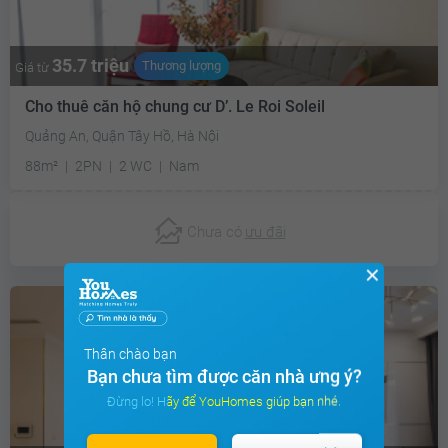
35.7 triệu
Thương lượng
Giá từ
Cho thuê căn hộ chung cư D’. Le Roi Soleil
Quảng An, Quận Tây Hồ, Hà Nội
88m²
2PN
2 WC
Nam
Chưa có
ưu đãi
✕
Thân chào bạn
Bạn chưa tìm được căn nhà ưng ý?
Đừng lo! Hãy để YouHomes giúp bạn nhé.