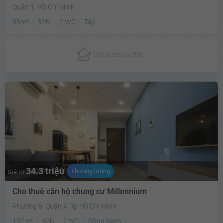
Quận 1, Hồ Chí Minh
95m²
3PN
2 WC
Tây
Chưa có
ưu đãi
34.3 triệu
Thương lượng
Giá từ
Cho thuê căn hộ chung cư Millennium
Phường 6, Quận 4, Tp Hồ Chí Minh
107m²
3PN
2 WC
Đông Nam