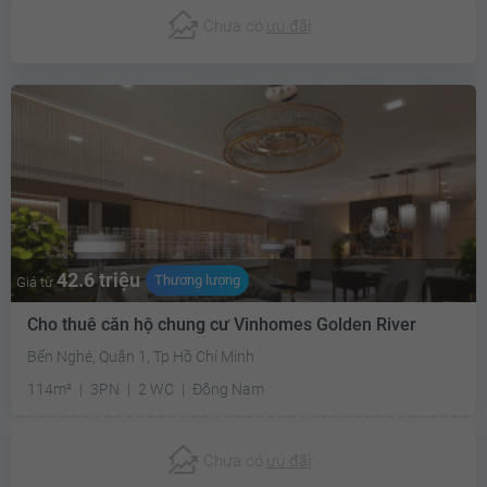
Chưa có
ưu đãi
42.6 triệu
Thương lượng
Giá từ
Cho thuê căn hộ chung cư Vinhomes Golden River
Bến Nghé, Quận 1, Tp Hồ Chí Minh
114m²
3PN
2 WC
Đông Nam
Chưa có
ưu đãi