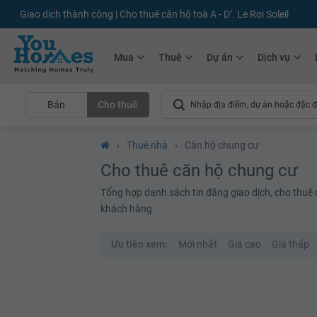
Giao dịch thành công | Cho thuê căn hộ toà A - D’. Le Roi Soleil
Mua
Thuê
Dự án
Dịch vụ
Bán
Cho thuê
›
Thuê nhà
›
Căn hộ chung cư
Cho thuê căn hộ chung cư
Tổng hợp danh sách tin đăng giao dịch, cho thuê că
khách hàng.
Ưu tiên xem:
Mới nhất
Giá cao
Giá thấp