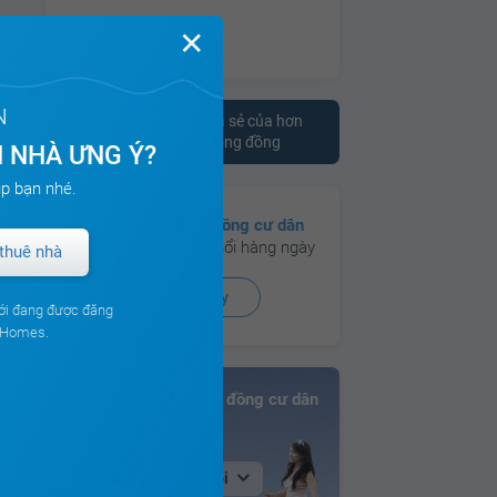
✕
N
Tham khảo ý kiến chia sẻ của hơn
10.000 cư dân trên cộng đồng
 NHÀ ƯNG Ý?
p bạn nhé.
Có hơn
130 cộng đồng cư dân
đang hoạt động sôi nổi hàng ngày
thuê nhà
Xem ngay
ới đang được đăng
ouHomes.
Bảng xếp hạng Cộng đồng cư dân
Tại Hà Nội