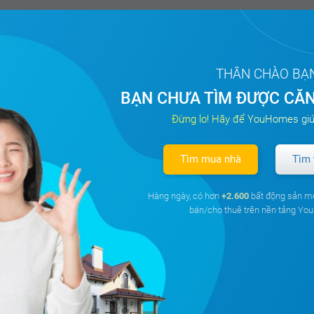
THÂN CHÀO BẠ
BẠN CHƯA TÌM ĐƯỢC CĂN
Đừng lo! Hãy để YouHomes giú
Tìm mua nhà
Tìm 
Hàng ngày, có hơn
+2.600
bất động sản m
bán/cho thuê trên nền tảng Y