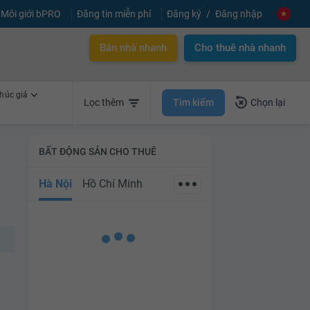
Môi giới bPRO
Đăng tin miễn phí
Đăng ký
Đăng nhập
Bán nhà nhanh
Cho thuê nhà nhanh
húc giá
Tìm kiếm
Lọc thêm
Chọn lại
BẤT ĐỘNG SẢN CHO THUÊ
Hà Nội
Hồ Chí Minh