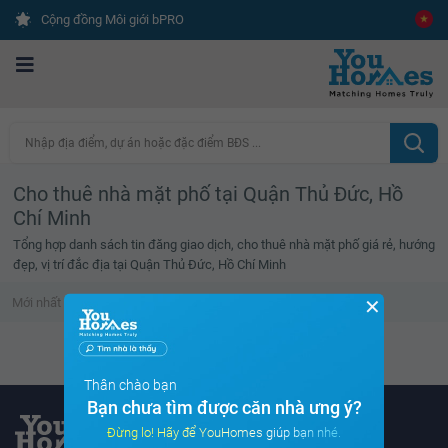
Cộng đồng Môi giới bPRO
Nhập địa điểm, dự án hoặc đặc điểm BĐS ...
Cho thuê nhà mặt phố tại Quận Thủ Đức, Hồ
Chí Minh
Tổng hợp danh sách tin đăng giao dịch, cho thuê nhà mặt phố giá rẻ, hướng
đẹp, vị trí đắc địa tại Quận Thủ Đức, Hồ Chí Minh
✕
Mới nhất
Giá cao
Diện tích lớn
Tin đã xem
Danh sách tin đã xem trống
Thân chào bạn
Bạn chưa tìm được căn nhà ưng ý?
Đừng lo! Hãy để YouHomes giúp bạn nhé.