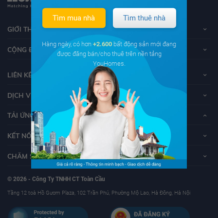
Tìm mua nhà
Tìm thuê nhà
GIỚI THIỆU VỀ YOUHOMES
Hàng ngày, có hơn
+2.600
bất động sản mới đang
CỘNG ĐỒNG YOUHOMERS
được đăng bán/cho thuê trên nền tảng
YouHomes.
LIÊN KẾT
DỊCH VỤ KHÁCH HÀNG
TẢI ỨNG DỤNG YOUHOMES
KẾT NỐI VỚI YOUHOMES
CHĂM SÓC KHÁCH HÀNG
© 2026 - Công Ty TNHH CT Toàn Cầu
Tầng 12 toà Hồ Gươm Plaza, 102 Trần Phú, Phường Mộ Lao, Hà Đông, Hà Nội