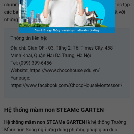
chương trình riêng phù hợp với từng bạn. Không chỉ học tập
các bé còn được vui chơi vận động phát triển thể chất với
những môn thể thao như: bóng rổ, yoga,...
Thông tin liên hệ:
Địa chỉ: Gian OF - 03, Tầng 2, T6, Times City, 458
Minh Khai, Quận Hai Bà Trưng, Hà Nội
Tel: (099) 399-6456
Website: https://www.chocohouse.edu.vn/
Fanpage:
https://www.facebook.com/ChocoHouseMontessori/
Hệ thống mầm non STEAMe GARTEN
Hệ thống mầm non STEAMe GARTEN
là hệ thống Trường
Mầm non Song ngữ ứng dụng phương pháp giáo dục