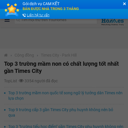
✕
Gói dịch vụ CAM KẾT
Cộng đồng Môi giới bPRO
BÁN ĐƯỢC NHÀ TRONG 3 THÁNG
Liên hệ tư vấn
›
Cộng đồng
›
Times City - Park Hill
Top 3 trường mầm non có chất lượng tốt nhất
gần Times City
TopList
3354 người đã đọc
Top 3 trường mầm non quốc tế song ngữ lý tưởng dân Times nên
lựa chọn
Top 9 trường cấp 3 gần Times City phụ huynh không nên bỏ
qua
Top 3 "trường tiểu học điểm" gần Times City phụ huynh không nên