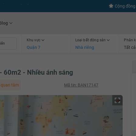
s
+600
Kết nối thành công
Cộng đồng 
Blog
Khu vực
Loại bất động sản
Phân k
Quận 7
Nhà riêng
Tất cả
 - 60m2 - Nhiều ánh sáng
 quan tâm
Mã tin: BAN17147