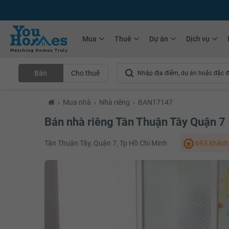
+75.000
Tin đăng mới hàng tháng
+10.000
Thành viên Youhomer
Mua
Thuê
Dự án
Dịch vụ
Bán
Cho thuê
›
Mua nhà
›
Nhà riêng
›
BAN17147
Bán nhà riêng Tân Thuận Tây Quận 7
Tân Thuận Tây, Quận 7, Tp Hồ Chí Minh
693 khách