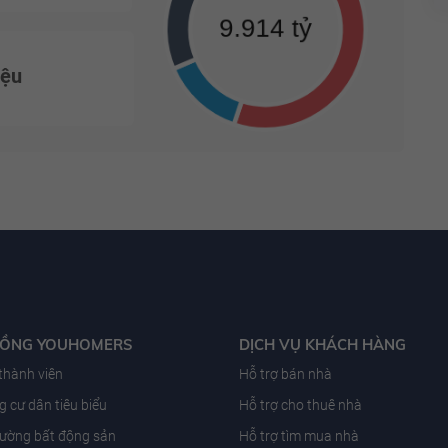
iệu
ĐỒNG YOUHOMERS
DỊCH VỤ KHÁCH HÀNG
 thành viên
Hỗ trợ bán nhà
 cư dân tiêu biểu
Hỗ trợ cho thuê nhà
trường bất động sản
Hỗ trợ tìm mua nhà