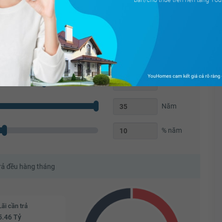
Triệu
70
%
Năm
% năm
trả đều hàng tháng
Lãi cần trả
5.46 Tỷ