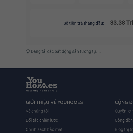
33.38 Tr
Số tiền trả tháng đầu:
Đang tải các bất động sản tương tự....
GIỚI THIỆU VỀ YOUHOMES
CỘNG 
Về chúng tôi
Quyền lợi
Đối tác chiến lược
Cộng đồng
Chính sách bảo mật
Blog thị 