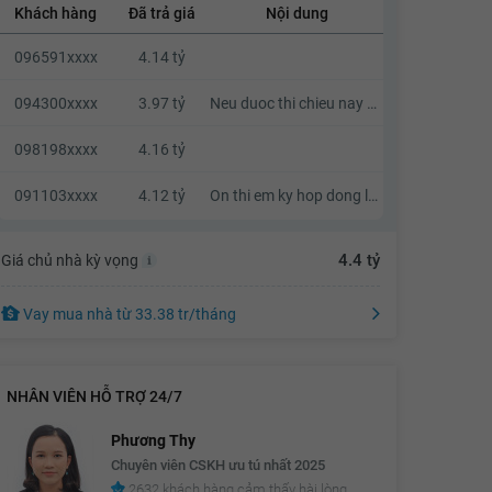
Khách hàng
Đã trả giá
Nội dung
3.93 tỷ
096591xxxx
4.14 tỷ
3.95 tỷ
3.97 tỷ
094300xxxx
3.97 tỷ
Neu duoc thi chieu nay em qua xem nha
3.99 tỷ
098198xxxx
4.16 tỷ
4.01 tỷ
091103xxxx
4.12 tỷ
On thi em ky hop dong luon nhe a
4.03 tỷ
4.05 tỷ
4.4 tỷ
Giá chủ nhà kỳ vọng
4.07 tỷ
Vay mua nhà
từ
33.38 tr
/tháng
4.09 tỷ
4.11 tỷ
NHÂN VIÊN HỖ TRỢ 24/7
4.13 tỷ
Phương Thy
4.15 tỷ
Chuyên viên CSKH ưu tú nhất 2025
4.17 tỷ
2632 khách hàng cảm thấy hài lòng