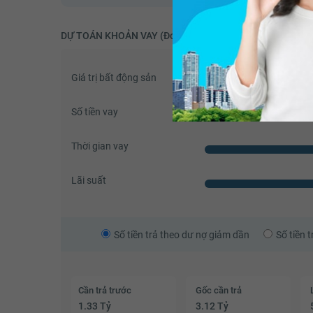
DỰ TOÁN KHOẢN VAY (Đơn vị: VNĐ)
Giá trị bất động sản
Số tiền vay
Thời gian vay
Lãi suất
Số tiền trả theo dư nợ giảm dần
Số tiền 
Cần trả trước
Gốc cần trả
1.33 Tỷ
3.12 Tỷ