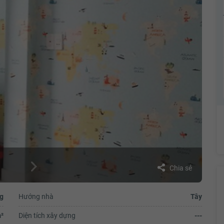
Chia sẻ
g
Hướng nhà
Tây
²
Diện tích xây dựng
---