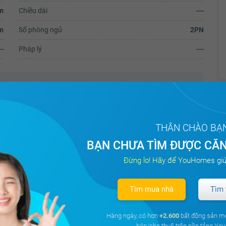
m
Chiều dài
---
m
Số phòng ngủ
2PN
--
Pháp lý
---
à giếng trời.
reen – thừa hưởng full tiện ích từ 2 chung cư này như trường
Q4 chỉ 5p xe máy, thuận tiện đi lại và giao thương.
THÂN CHÀO BẠ
 30, hẻm trước nhà 2.5m thông thoáng, rộng rãi. KDC an ninh,
BẠN CHƯA TÌM ĐƯỢC CĂN
hận nhà xách vali vào ở ngay.
Đừng lo! Hãy để YouHomes giú
Tìm mua nhà
Tìm 
nh sáng - Mua nhà riêng)
Hàng ngày, có hơn
+2.600
bất động sản m
bán/cho thuê trên nền tảng Y