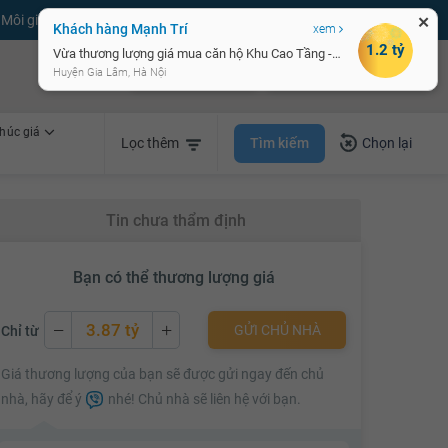
Môi giới bPRO
Đăng tin miễn phí
Đăng ký
Đăng nhập
✕
Khách hàng Mạnh Trí
xem
1.2 tỷ
Vừa thương lượng giá mua căn hộ Khu Cao Tầng - Vinhomes Ocean Park
Bán nhà nhanh
Cho thuê nhà nhanh
Huyện Gia Lâm, Hà Nội
húc giá
Tìm kiếm
Lọc thêm
Chọn lại
Tin chưa thẩm định
Bạn có thể thương lượng giá
3.87 tỷ
GỬI CHỦ NHÀ
Chỉ từ
3.87 tỷ
Giá thương lượng của bạn sẽ được gửi ngay đến chủ
3.89 tỷ
nhà, hãy để ý
nhé! Chủ nhà sẽ liên hệ với bạn.
3.91 tỷ