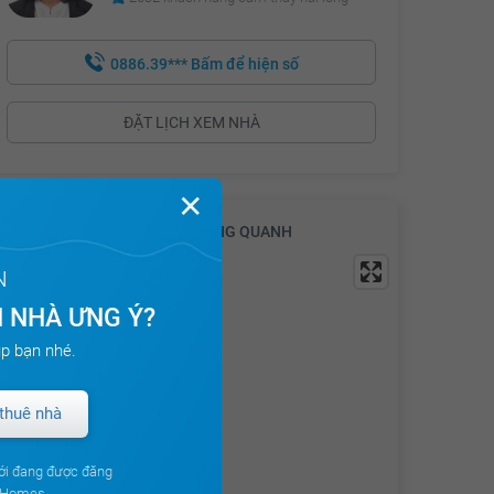
4.19 tỷ
0886.39***
Bấm để hiện số
4.21 tỷ
4.23 tỷ
ĐẶT LỊCH XEM NHÀ
4.25 tỷ
4.27 tỷ
✕
4.29 tỷ
VỊ TRÍ & TIỆN ÍCH KHU VỰC XUNG QUANH
4.31 tỷ
N
4.33 tỷ
 NHÀ ƯNG Ý?
4.35 tỷ
p bạn nhé.
4.37 tỷ
thuê nhà
4.39 tỷ
4.41 tỷ
ới đang được đăng
4.43 tỷ
ouHomes.