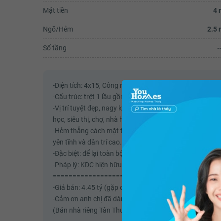
Mặt tiền
4 
Ngõ/Hẻm
2.5 
Số tầng
-
-Diện tích: 4x15, Công nhận 60 m2, Nhà hướng Tây.
-Cấu trúc: trệt 1 lầu gồm 2 PN lớn, WC riêng, Ban công v
-Vị trí tuyệt đẹp, nagy khu chung cư Xuân Mai và Eco G
học, siêu thị, chợ, nhà hàng…gần cầu Tân Thuận, qua Q1-
-Hẻm thẳng cách mặt tiền chỉ 60m, xe hơi đậu cách nhà
yên tĩnh và dân trí cao.
-Đặc biệt: để lại toàn bộ nội thất khi giao nhà, khách n
-Pháp lý: KDC hiện hữu, Sổ hồng hoàn công.
==================
-Giá bán: 4.45 tỷ (gặp chủ thương lượng).
-Cảm ơn anh chị đã dành thời gian xem tin!
(Bán nhà riêng Tân Thuận Tây Quận 7 - 60m2 - Nhiều á