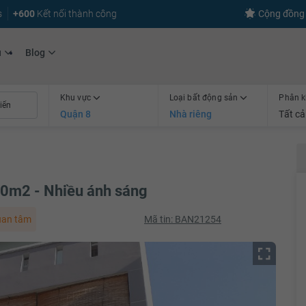
s
+600
Kết nối thành công
Cộng đồng 
ụ
Blog
Khu vực
Loại bất động sản
Phân k
Quận 8
Nhà riêng
Tất cả
70m2 - Nhiều ánh sáng
uan tâm
Mã tin: BAN21254