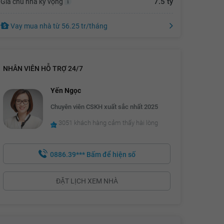
7.5 tỷ
Giá chủ nhà kỳ vọng
6.51 tỷ
Vay mua nhà
từ
56.25 tr
/tháng
6.53 tỷ
6.55 tỷ
6.57 tỷ
NHÂN VIÊN HỖ TRỢ 24/7
6.59 tỷ
Yến Ngọc
6.61 tỷ
Chuyên viên CSKH xuất sắc nhất 2025
6.63 tỷ
3051 khách hàng cảm thấy hài lòng
6.65 tỷ
0886.39***
Bấm để hiện số
6.67 tỷ
6.69 tỷ
ĐẶT LỊCH XEM NHÀ
6.71 tỷ
6.73 tỷ