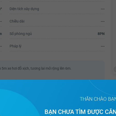
²
Diện tích xây dựng
---
--
Chiều dài
---
m
Số phòng ngủ
8PN
--
Pháp lý
---
5m xe hơi đỗ xịch, tương lai mở rộng lên 6m.
nên kiểm tra thợ làm rất kĩ.
h sẽ mỗi ngày nên lúc nào cũng rất mới, đẹp, thoáng mát.
THÂN CHÀO BẠ
ộng, đường trước nhà sạch sẽ, êm đẹp.
inh, gian bếp đã đóng tủ kệ đầy đủ.
ừ 18-20. Tương lai có thể tăng giá phòng và thu nhập sẽ lên
BẠN CHƯA TÌM ĐƯỢC CĂN