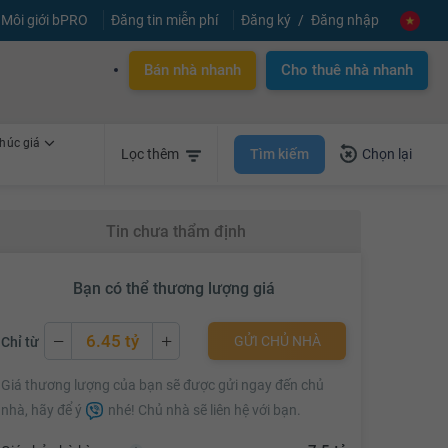
Môi giới bPRO
Đăng tin miễn phí
Đăng ký
Đăng nhập
Bán nhà nhanh
Cho thuê nhà nhanh
húc giá
Tìm kiếm
Lọc thêm
Chọn lại
Tin chưa thẩm định
Bạn có thể thương lượng giá
6.45 tỷ
GỬI CHỦ NHÀ
Chỉ từ
6.45 tỷ
Giá thương lượng của bạn sẽ được gửi ngay đến chủ
6.47 tỷ
nhà, hãy để ý
nhé! Chủ nhà sẽ liên hệ với bạn.
6.49 tỷ