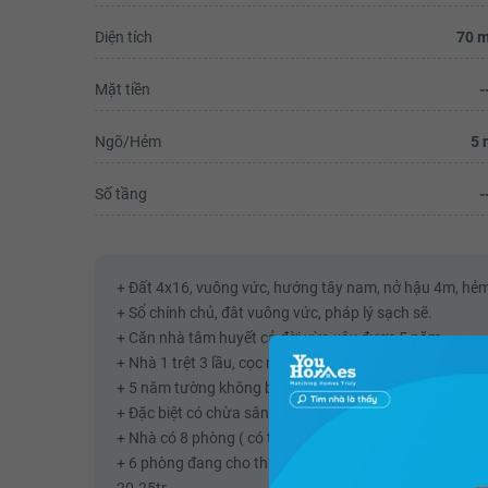
Diện tích
70 m
Mặt tiền
-
Ngõ/Hẻm
5 
Số tầng
-
+ Đất 4x16, vuông vức, hướng tây nam, nở hậu 4m, hẻm 
+ Sổ chính chủ, đât vuông vức, pháp lý sạch sẽ.
+ Căn nhà tâm huyết cả đời vừa xây được 5 năm.
+ Nhà 1 trệt 3 lầu, cọc móng chắc chắn, vì là nhà tự xây 
+ 5 năm tường không bị nứt miếng nào, nhà lau dọn sạc
+ Đặc biệt có chừa sân sau nên gió lúc nào cũng lồng l
+ Nhà có 8 phòng ( có thể cho thuê 6 phòng), 8 nhà vệ s
+ 6 phòng đang cho thuê kín, thu nhập đều hàng tháng t