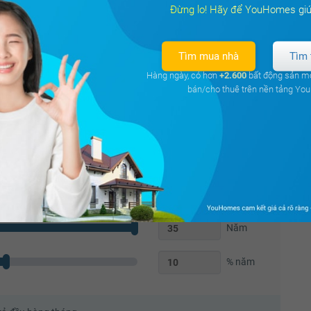
Đừng lo! Hãy để YouHomes giú
, phòng gym, thuận tiện đi lại giữa với các quận trung tâm (5p
sáng - Mua nhà riêng)
Tìm mua nhà
Tìm 
Hàng ngày, có hơn
+2.600
bất động sản m
bán/cho thuê trên nền tảng Y
Triệu
70
%
Năm
% năm