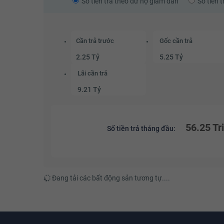
Số tiền trả theo dư nợ giảm dần
Số tiền 
Cần trả trước
Gốc cần trả
2.25 Tỷ
5.25 Tỷ
Lãi cần trả
9.21 Tỷ
56.25 Tr
Số tiền trả tháng đầu:
Đang tải các bất động sản tương tự....