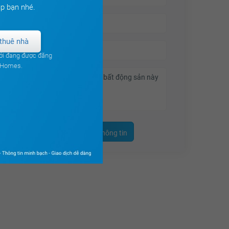
7.01 tỷ
p bạn nhé.
7.03 tỷ
thuê nhà
7.05 tỷ
ới đang được đăng
7.07 tỷ
ouHomes.
7.09 tỷ
7.11 tỷ
7.13 tỷ
7.15 tỷ
Nhận thêm thông tin
7.17 tỷ
7.19 tỷ
7.21 tỷ
7.23 tỷ
7.25 tỷ