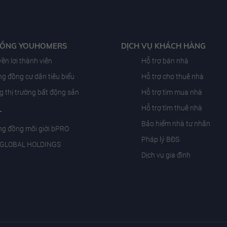
ĐỒNG YOUHOMERS
DỊCH VỤ KHÁCH HÀNG
ền lợi thành viên
Hỗ trợ bán nhà
g đồng cư dân tiêu biểu
Hỗ trợ cho thuê nhà
g thị trường bất động sản
Hỗ trợ tìm mua nhà
Hỗ trợ tìm thuê nhà
T
Bảo hiểm nhà tư nhân
g đồng môi giới bPRO
Pháp lý BĐS
 GLOBAL HOLDINGS
Dịch vụ gia đình