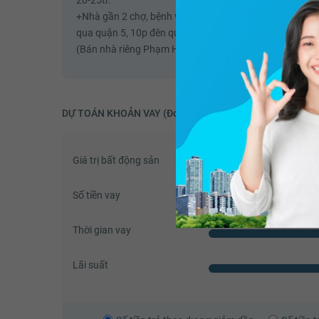
20-25tr.
+Nhà gần 2 chợ, bệnh viện, trường tiểu học, THCS, THPT
qua quận 5, 10p đên quận 1).
(Bán nhà riêng Phạm Hùng Quận 8 - 70m2 - Nhiều ánh 
DỰ TOÁN KHOẢN VAY (Đơn vị: VNĐ)
Giá trị bất động sản
Số tiền vay
Thời gian vay
Lãi suất