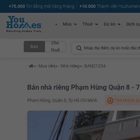
+75.000
Tin đăng mới hàng tháng
+10.000
Thành viên Youhomer
Mua
Thuê
Dự án
Dịch v
Cho
Bán
thuê
›
Mua nhà
›
Nhà riêng
›
BAN21254
Bán nhà riêng Phạm Hùng Quận 8 - 
Phạm Hùng, Quận 8, Tp Hồ Chí Minh
754 khách q