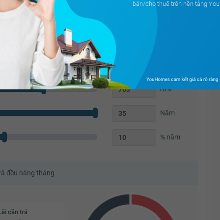
bán/cho thuê trên nền tảng Y
Triệu
70
%
Năm
% năm
trả đều hàng tháng
Lãi cần trả