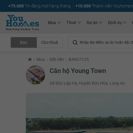
+75.000
Tin đăng mới hàng tháng
+10.000
Thành viên Youhomer
Mua
Thuê
Dự án
Dịch vụ
Bán
Cho thuê
›
Mua
›
Đất nền
›
BAN37125
Căn hộ Young Town
Xã Đức Lập Hạ, Huyện Đức Hòa, Long An