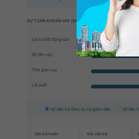
DỰ TOÁN KHOẢN VAY (Đơn vị: VNĐ)
Giá trị bất động sản
Số tiền vay
Thời gian vay
Lãi suất
Số tiền trả theo dư nợ giảm dần
Số tiền 
Cần trả trước
Gốc cần trả