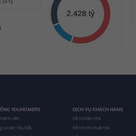
1.34 Tỷ
u
ĐỒNG YOUHOMERS
DỊCH VỤ KHÁCH HÀNG
 thành viên
Hỗ trợ bán nhà
 cư dân tiêu biểu
Hỗ trợ cho thuê nhà