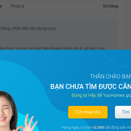
m
Pháp lý
Sổ hồng
h hàng, nhận đất xây dựng ngay.
i Gòn, tọa lạc tại mặt tiền đường Vành đai 4, xã Đức Lập
hi, Bình Chánh, từ dự án chỉ mất 25 phút về sân bay Tân Sơn
THÂN CHÀO BẠ
hà phố). Diện tích 75m2 - 140m2
chủ đề Osaka Park, Youngtown Plaza thương mại, hồ bơi tràn,
BẠN CHƯA TÌM ĐƯỢC CĂN
hun nước.
Đừng lo! Hãy để YouHomes giú
 khoa quốc tế Xuyên Á, UBND, FPT, bách hóa và Điện Máy Xanh,
n khủng hơn 900ha của VinGroup với các tiện ích thuộc chuẩn
Tìm mua nhà
Tìm 
 Vinfast, Vinpro, Vinmart).
 CỰC HOT từ CĐT và các phương thức thanh toán
Hàng ngày, có hơn
+2.600
bất động sản m