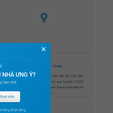
✕
N
GIỚI THIỆU VỀ DỰ ÁN
YOUNG TOWN
 NHÀ ƯNG Ý?
Young Town sở hữu vị trí đắc địa, liền kề mặt tiền
vành đai 4, lộ giới 45m. Dự án có quy hoạch 1/500
p bạn nhé.
với sổ hồng cho từng nền. Young Town nằm liền kề
Xem thêm
KĐT Vingroup cùng khu du lịch sinh thái Safari.
thuê nhà
ới đang được đăng
CHỦ ĐẦU TƯ
Hạ tầng, tiện ích xung quanh dự án cũng cực kỳ