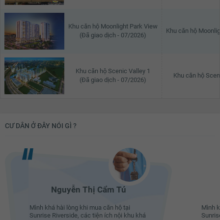
Khu căn hộ Moonlight Park View
Khu căn hộ Moonlig
(Đã giao dịch - 07/2026)
Khu căn hộ Scenic Valley 1
Khu căn hộ Sceni
(Đã giao dịch - 07/2026)
CƯ DÂN Ở ĐÂY NÓI GÌ ?
Nguyễn Thị Cẩm Tú
Mình khá hài lòng khi mua căn hộ tại
Mình k
Sunrise Riverside, các tiện ích nội khu khá
Sunris