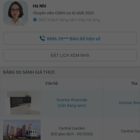
Hà Nhi
Chuyên viên CSKH ưu tú nhất 2025
2887 khách hàng cảm thấy hài lòng
0886.39***
Bấm để hiện số
ĐẶT LỊCH XEM NHÀ
BẢNG SO SÁNH GIÁ THỰC
Căn hộ
Tòa
Sunrise Riverside
Sunrise Riv
(Căn đang xem)
Central Garden
Central Ga
(Đã giao dịch - 05/2026)