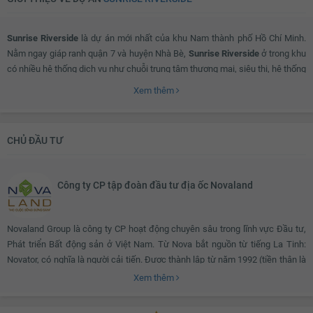
Sunrise Riverside
là dự án mới nhất của khu Nam thành phố Hồ Chí Minh.
Nằm ngay giáp ranh quận 7 và huyện Nhà Bè,
Sunrise Riverside
ở trong khu
có nhiều hệ thống dịch vụ như chuỗi trung tâm thương mại, siêu thị, hệ thống
giáo dục với các trường quốc tế từ cấp mầm non đến đại học, bệnh viện. Với
Xem thêm
lợi thế liền kề 3 mặt sông Rạch Đĩa cùng ý tưởng thiết kế theo hướng sinh
thái,
Sunrise Riverside
là một không gian sinh hoạt - giải trí tiện nghi và
trong lành cho cả gia đình.
CHỦ ĐẦU TƯ
Công ty CP tập đoàn đầu tư địa ốc Novaland
Novaland Group là công ty CP hoạt động chuyên sâu trong lĩnh vực Đầu tư,
Phát triển Bất động sản ở Việt Nam. Từ Nova bắt nguồn từ tiếng La Tinh:
Novator, có nghĩa là người cải tiến. Được thành lập từ năm 1992 (tiền thân là
công ty Thành Nhơn), Nova Group hoạt động trong lĩnh vực sản xuất kinh
Xem thêm
doanh thú y, thuốc thủy sản, xây biệt thự cho thuê.