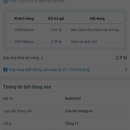
nhé! Chủ nhà sẽ liên hệ với bạn.
2.64 tỷ
2.66 tỷ
Khách hàng
Đã trả giá
Nội dung
2.68 tỷ
038638xxxx
2.61 tỷ
Neu duoc thi chieu nay em qua xem nha
2.7 tỷ
098198xxxx
2.59 tỷ
Cam on anh chi!
2.72 tỷ
2.74 tỷ
2.9 tỷ
Giá chủ nhà kỳ vọng
2.76 tỷ
Vay mua bất động sản này
từ
21.75 tr
/tháng
2.78 tỷ
Thông tin bất động sản
2.8 tỷ
2.82 tỷ
Mã tin
BAN5004
2.84 tỷ
Loại bất động sản
Căn hộ chung cư
2.86 tỷ
Tầng
Tầng 11
2.88 tỷ