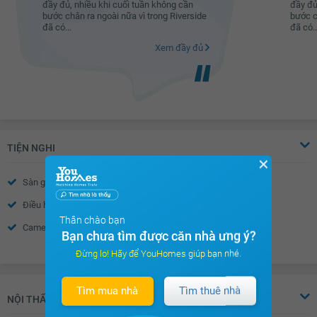
đầy đủ, nhiều khi cuối tuần không cần
đầy đủ
bước chân ra ngoài nữa vì trong Riverside
bước c
đã có...
đã có..
Xem đầy đủ
TIỆN NGHI
✕
Sàn gỗ
Sàn đá
Điều hòa
Thiết bị báo cháy
Thân chào bạn
Camera an ninh
Nước nóng
Bạn chưa tìm được căn nhà ưng ý?
Xem thêm
Trần thạch cao
Tường sơn bả
Đừng lo! Hãy để YouHomes giúp bạn nhé.
Vách kính mặt tiền
Khóa cửa vân tay- mã số
Tìm mua nhà
Tìm thuê nhà
Chuông hình
Cửa sổ an toàn
NỘI THẤT