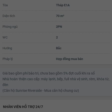
Tòa
Tháp E1A
2.9 tỷ
Diện tích
70 m²
Phòng ngủ
2PN
WC
2
Hướng
Bắc
Pháp lý
Hợp đồng mua bán
Giá bao gồm phí bảo trì, chưa bao gồm 5% đợt cuối khi ra sổ
Nhà hoàn thiện cao cấp: máy lạnh, bếp, full nhà vệ sinh, rèm, khóa từ,
đèn
(Căn hộ Sunrise Riverside - Mua căn hộ chung cư)
NHÂN VIÊN HỖ TRỢ 24/7