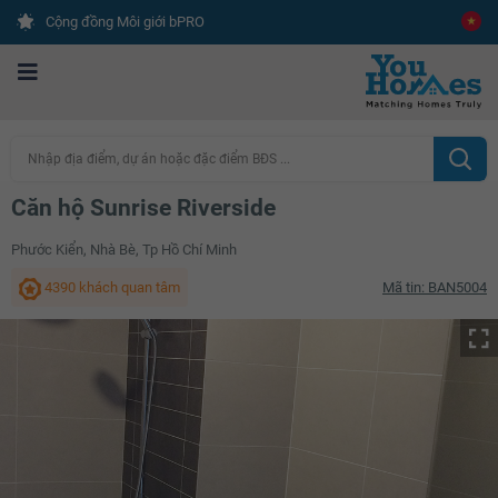
Cộng đồng Môi giới bPRO
Nhập địa điểm, dự án hoặc đặc điểm BĐS ...
Căn hộ Sunrise Riverside
Phước Kiển, Nhà Bè, Tp Hồ Chí Minh
4390 khách quan tâm
Mã tin: BAN5004