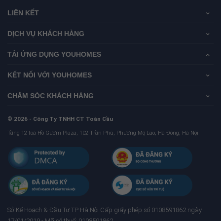
LIÊN KẾT
DỊCH VỤ KHÁCH HÀNG
TẢI ỨNG DỤNG YOUHOMES
KẾT NỐI VỚI YOUHOMES
CHĂM SÓC KHÁCH HÀNG
© 2026 - Công Ty TNHH CT Toàn Cầu
Tầng 12 toà Hồ Gươm Plaza, 102 Trần Phú, Phường Mộ Lao, Hà Đông, Hà Nội
Sở Kế Hoạch & Ðầu Tư TP Hà Nội Cấp giấy phép số 0108591862 ngày
17/01/2019 - Mã số thuế: 0108591862