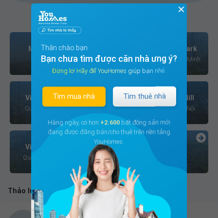
✕
Các cộng đồng cư dân tiêu biểu
Thân chào bạn
Masteri Thảo Điền
Vinhomes Central Park
Bạn chưa tìm được căn nhà ưng ý?
Quận 2, Hồ Chí Minh
Quận Bình Thạnh, Hồ Chí Minh
Đừng lo! Hãy để YouHomes giúp bạn nhé.
Tìm mua nhà
Tìm thuê nhà
Vinhomes Royal City
Times City - Park Hill
Quận Thanh Xuân, Hà Nội
Quận Hai Bà Trưng, Hà Nội
Hàng ngày, có hơn
+2.600
bất động sản mới
đang được đăng bán/cho thuê trên nền tảng
YouHomes.
Vinhomes Green Bay
+130
Quận Nam Từ Liêm, Hà Nội
Cộng đồng cư dân
Thảo luận mới nhất